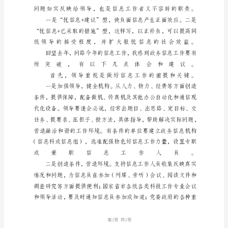
ⅩⅩ
系
统
政
务
信
息
工
作
会
议
上
的