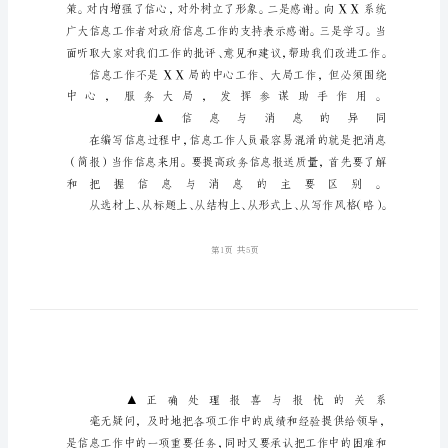
作
会
议
上
的
讲
话
摘
要
在