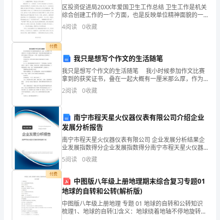
工
区投资促进局20XX年爱国卫生工作总结 卫生工作是机关
作
综合创建工作的一个方面，也是反映单位精神面貌的一
个方面。今年7月，单位迁址城投商务大厦，新大楼办
4
阅读
0
收藏
会
公，卫生条件好，公共场所有专门保洁员。因此，
议
付费
我只是想写个作文的生活随笔
上
我只是想写个作文的生活随笔 我小时候参加作文比赛
拿到的获奖证书，叠在一起大概有一厘米那么厚，作为
的
我们小学的种子选手，我在各种奇怪的命题作文比赛中
2
阅读
0
收藏
总是能立于不败之地——当然，这是四年级之后的事情
发
了。
言
南宁市程天星火仪器仪表有限公司介绍企业
发展分析报告
摘
南宁市程天星火仪器仪表有限公司 企业发展分析结果企
业发展指数得分企业发展指数得分南宁市程天星火仪器
要
仪表有限公司综合得分说明：企业发展指数根据企业规
5
阅读
0
收藏
模、企业创新、企业风险、企业活力四个维度对企业发
市
展情
付费
中图版八年级上册地理期末综合复习专题01
ⅩⅩ
地球的自转和公转(解析版)
系
中图版八年级上册地理 专题 01 地球的自转和公转知识
梳理1、地球的自转⑴含义：地球绕着地轴不停地旋转。
⑵方向：自西向东。⑶周期：一天（约为 24 小时） 。