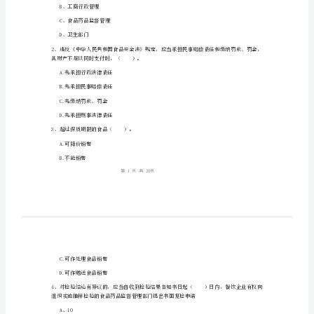
业
知
识
姓名:_________
能
考号:_________
力
检
测
试
A、质量监督
题
B、工商行政管理
C、食品药品监督管理
含