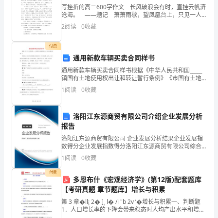
注
写挫折的高二600字作文 长风破浪会有时，直挂云帆济
A.国务院质检部门
意
沧海。 ——题记 萧萧雨歇，望凤凰台上，只见一人
抬望部城，仰天叹气。虽有“天生我才必有用”的怀才不
2
阅读
0
收藏
遇，但面对挫折时却也只能高歌“长安不见使
事
B.农业部
付费
项：
C.国务院标准化行政部门
通用新款车辆买卖合同样书
1、
D.国务院食品药品监督管理
通用新款车辆买卖合同样书根据《中华人民共和国_____
镇国有土地使用权出让和转让暂行条例》《市国有土地
考
使用权有偿转让实施细则》及有关法律、法规，双方就
1
阅读
0
收藏
国有土地使用权转让与受让事宜，本着平等互利、协 商
试
A.小吃店
洛阳江东源商贸有限公司介绍企业发展分析
时
B.食品摊贩
报告
间：
洛阳江东源商贸有限公司 企业发展分析结果企业发展指
C.学校食堂
数得分企业发展指数得分洛阳江东源商贸有限公司综合
90
得分说明：企业发展指数根据企业规模、企业创新、企
1
阅读
0
收藏
D.集体用餐配送单位
业风险、企业活力四个维度对企业发展情况进行评价。
分
该企
付费
多恩布什《宏观经济学》(第12版)配套题库
钟，
【考研真题 章节题库】增长与积累
本
第 3 章�ll¡ 2� ]˛ l� /i "b 2v ’�增长与积累一、判断题
1．人口增长率的下降会带来稳态时人均产出水平和增长
率的上升。 （ ）【答案】F【解析】根据索罗模型，人