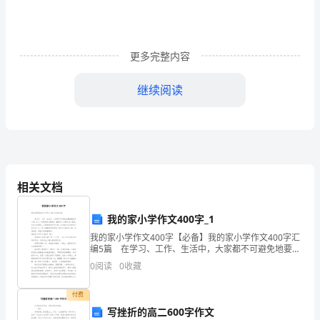
业
知
更多完整内容
识
继续阅读
能
C.可作处理食品销售
力
D.可作赠送食品销售
检
测
相关文档
试
A、10
题
我的家小学作文400字_1
B、5
我的家小学作文400字【必备】我的家小学作文400字汇
含
编5篇 在学习、工作、生活中，大家都不可避免地要接
触到作文吧，作文一定要做到主题集中，围绕同一主题
C、15
0
阅读
0
收藏
答
作深入阐述，切忌东拉西扯，主题涣散甚至无主
D、半年
案
付费
写挫折的高二600字作文