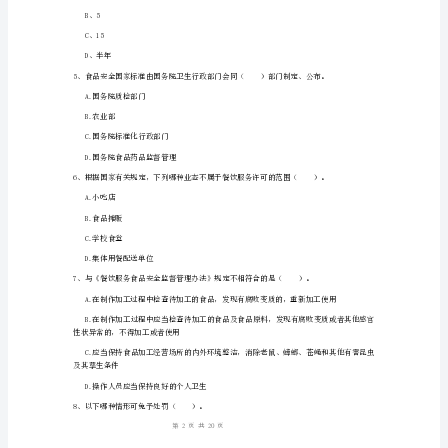
D、卫生部门
答
案
其财产不足以同时支付时，（）。
A.先承担行政法律责任
2024
B.先承担民事赔偿责任
食
C.先缴纳罚款、罚金
品
安
D.先承担刑事法律责任
全
3、超过保质期限的食品（）。
监
A.可降价销售
管
B.不能销售
人
1
20
第页共页
员
专