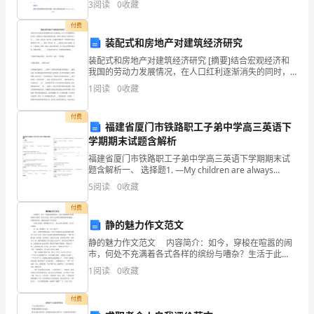
卷
3
阅读
0
收藏
口增长率下降会提高
性状异常的，不得加工或者使用
满
付费
装配式和房地产对建筑经济研究
分
及其孳生条件
装配式和房地产对建筑经济研究 [摘要]结合宏观经济和
我国的劳动力发展情况，在人口红利逐渐消失的同时，
为
D.操作人员应当保持良好的个人卫生
我国推出了装配式建筑的发展。前期主要是水平构件的
1
阅读
0
收藏
生产和 ___，例如：叠合板、叠合梁、空调板和楼梯等
100
8、以下哪种情形可免予处罚（）。
付费
分。
福建省厦门市铁路职工子弟中学高三英语下
2
20
第页共页
学期期末试题含解析
2、
福建省厦门市铁路职工子弟中学高三英语下学期期末试
题含解析一、 选择题1. —My children are always
请
arguing. —______A.Just ignore them.
5
阅读
0
收藏
首
付费
先
静的魅力作文范文
静的魅力作文范文 内容简介：如今，穿梭在喧嚣的闹
按
市，何处不充满着各式各样的缤纷与嘈杂？生活于此
地，很多人也耳濡目染般地变得急躁起... 如果觉得不
要
1
阅读
0
收藏
错，就继续查看以下内容吧！ 欢送大家阅读《静的
求
付费