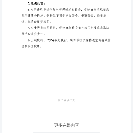
3.使用规范：
制
度
扔垃圾。
1.
教
室
盗窃、欺诈、破坏设备等。
预
约
管
理：
a.
学
校
更多完整内容
内