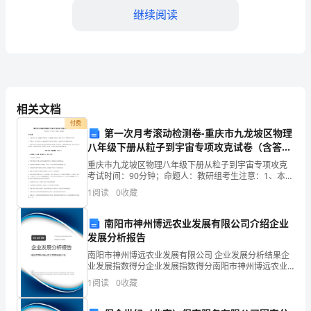
部
继续阅读
师
生
可
学校相关管理人员申请。
相关文档
通
4.安全管理：
付费
过
第一次月考滚动检测卷-重庆市九龙坡区物理
八年级下册从粒子到宇宙专项攻克试卷（含答案
预
详解）
重庆市九龙坡区物理八年级下册从粒子到宇宙专项攻克
箱等。
考试时间：90分钟；命题人：教研组考生注意：1、本卷
约
分第I卷（选择题）和第Ⅱ卷（非选择题）两部分，满分
1
阅读
0
收藏
100分，考试时间90分钟2、答卷前，考生务必用
系
南阳市神州博远农业发展有限公司介绍企业
使用安全。
统
发展分析报告
申
南阳市神州博远农业发展有限公司 企业发展分析结果企
5.违规处理：
业发展指数得分企业发展指数得分南阳市神州博远农业
发展有限公司综合得分说明：企业发展指数根据企业规
请
1
阅读
0
收藏
模、企业创新、企业风险、企业活力四个维度对企业发
展情
使