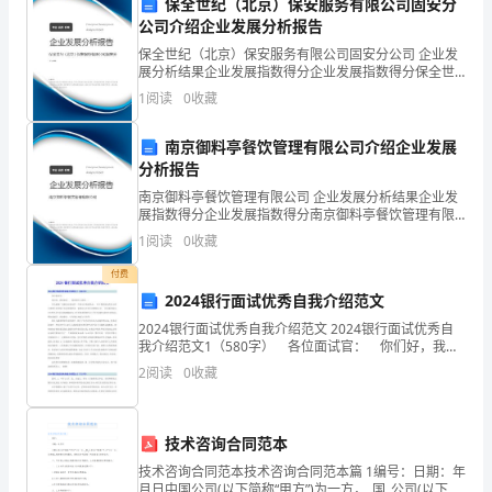
保全世纪（北京）保安服务有限公司固安分
用
公司介绍企业发展分析报告
评、取消使用资格等。
保全世纪（北京）保安服务有限公司固安分公司 企业发
多
展分析结果企业发展指数得分企业发展指数得分保全世
纪（北京）保安服务有限公司固安分公司综合得分说
1
阅读
0
收藏
媒
明：企业发展指数根据企业规模、企业创新、企业风
险、企业
律手段追究责任。
体
南京御料亭餐饮管理有限公司介绍企业发展
分析报告
教
南京御料亭餐饮管理有限公司 企业发展分析结果企业发
理和安全使用。
展指数得分企业发展指数得分南京御料亭餐饮管理有限
室，
公司综合得分说明：企业发展指数根据企业规模、企业
1
阅读
0
收藏
创新、企业风险、企业活力四个维度对企业发展情况进
预
行评
付费
约
2024银行面试优秀自我介绍范文
2024银行面试优秀自我介绍范文 2024银行面试优秀自
时
我介绍范文1（580字） 各位面试官： 你们好，我是
来自____商业银行X班的__。 首先感谢广发银行给我这
间
2
阅读
0
收藏
样一个展示自我的机会。 对于我
不
技术咨询合同范本
得
技术咨询合同范本技术咨询合同范本篇 1编号：日期：年
月日中国公司(以下简称“甲方”)为一方，_国_公司(以下简