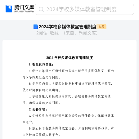
2024
2024学校多媒体教室管理制度
学
2024学校多媒体教室管理制度
付费
校
2
阅读
收藏
（
来自
：
尚阅文库
）
多
媒
体
教
室
管
1.教室预约管理：
理