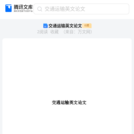
交
交通运输英文论文
通
交通运输英文论文
付费
运
2
阅读
收藏
（
来自
：
万文网
）
输
英
文
论
文
交
通