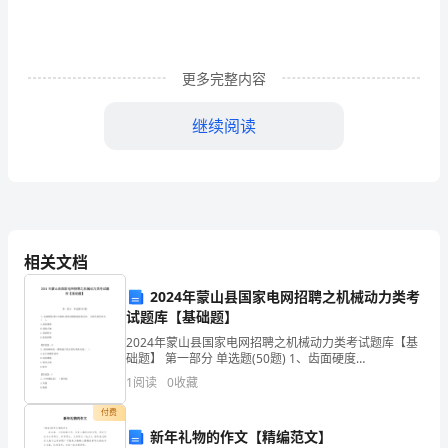
工
具
更多完整内容
使
用
继续阅读
者
的
操
作
相关文档
成
2024年蒙山县国家电网招聘之机械动力类考
试题库【基础题】
本
2024年蒙山县国家电网招聘之机械动力类考试题库【基
础题】 第一部分 单选题(50题) 1、齿面硬度
和
HB≤350HBS的闭式钢制齿轮传动中，主要失效形式为(
1
阅读
0
收藏
)。A.齿面磨损B.齿面点蚀C.
时
付费
间
新年礼物的作文【精编范文】