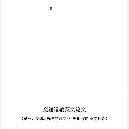
运
输
英
文
论
文
交通运
D
的
速
度
有
几
个
D