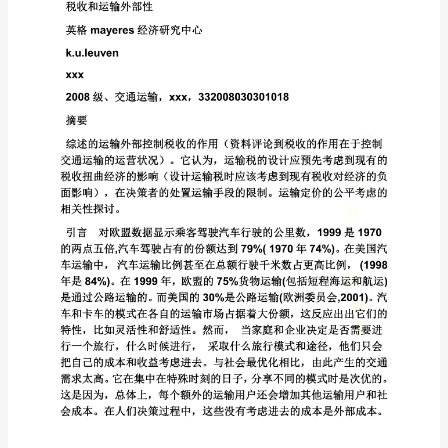
方
面
的
影
响。
它
会
影
响
其
他
交
通