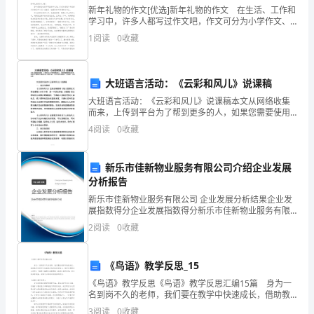
新年礼物的作文[优选]新年礼物的作文 在生活、工作和
成
学习中，许多人都写过作文吧，作文可分为小学作文、
中学作文、大学作文（论文）。你所见过的作文是什么
本。
1
阅读
0
收藏
样的呢？下面是小编精心整理的新年礼物的作文8篇，
他
大班语言活动：《云彩和风儿》说课稿
们
大班语言活动：《云彩和风儿》说课稿本文从网络收集
的
而来，上传到平台为了帮到更多的人，如果您需要使用
本文档，请点击下载按钮下载本文档（有偿下载），另
4
阅读
0
收藏
外祝您生活愉快，工作顺利，万事如意！ 大班语言活
时
动《云
间
新乐市佳新物业服务有限公司介绍企业发展
分析报告
成
新乐市佳新物业服务有限公司 企业发展分析结果企业发
本
展指数得分企业发展指数得分新乐市佳新物业服务有限
公司综合得分说明：企业发展指数根据企业规模、企业
2
阅读
0
收藏
创新、企业风险、企业活力四个维度对企业发展情况进
增
行评
加，
《鸟语》教学反思_15
不
《鸟语》教学反思《鸟语》教学反思汇编15篇 身为一
名到岗不久的老师，我们要在教学中快速成长，借助教
学反思可以快速提升我们的教学能力，教学反思要怎么
仅
3
阅读
0
收藏