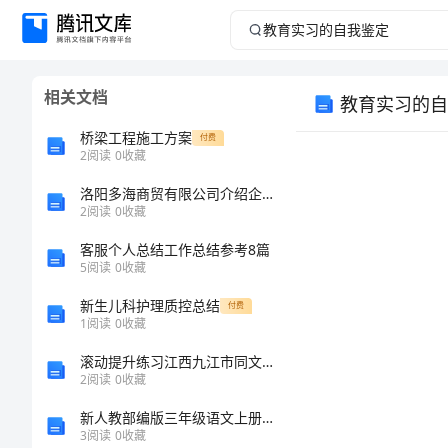
教
育
相关文档
教育实习的自
实
桥梁工程施工方案
付费
习
2
阅读
0
收藏
洛阳多海商贸有限公司介绍企业发展分析报告
的
2
阅读
0
收藏
自
客服个人总结工作总结参考8篇
5
阅读
0
收藏
我
新生儿科护理质控总结
付费
1
阅读
0
收藏
鉴
滚动提升练习江西九江市同文中学数学七年级上册整式的加减定向训练试题（含答案解析）
定
2
阅读
0
收藏
新人教部编版三年级语文上册期中考试题(最新)
教
3
阅读
0
收藏