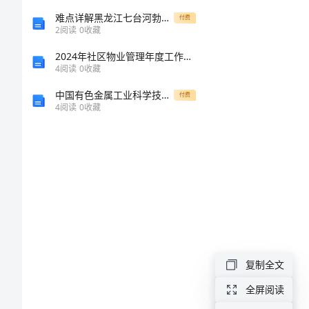
育
难点详解黑龙江七台河勃利县物理八年级下册从粒子到宇宙达标测试试题（含答案解析）
付费
2
阅读
0
收藏
实
2024年社区物业管理年度工作总结
习
4
阅读
0
收藏
的
中国有色金属工业科学技术奖励办法实施细则
付费
自
4
阅读
0
收藏
我
鉴
定
自
我
鉴
复制全文
定
全屏阅读
是