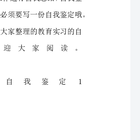
，欢迎大家阅读。
教育实习的自我鉴定1
至今已近一年，经过这一年的努
力工作和不断学习，我受益匪浅。在这里我总结一下近一年的得与失，
顾走过的路可以更好的看清前面的
。