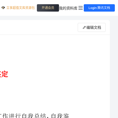
立享超值文库资源包
我的资料库
开通会员
Login 腾讯文档
编辑文档
习或工作进行自我总结，自我鉴
定可以提升对发现问题的能力，因此十分有必须要写一份自我鉴定哦。
下面是为大家整理的教育实习的自