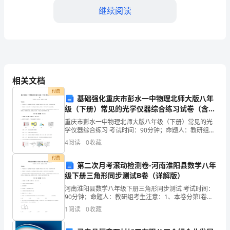
继续阅读
学
计
划
成
相关文档
为
付费
基础强化重庆市彭水一中物理北师大版八年
了
级（下册）常见的光学仪器综合练习试卷（含答
案详解版）
新
重庆市彭水一中物理北师大版八年级（下册）常见的光
学仪器综合练习 考试时间：90分钟；命题人：教研组考
的
生注意：1、本卷分第I卷（选择题）和第Ⅱ卷（非选择
4
阅读
0
收藏
积极地参与到中职教育中来。
题）两部分，满分100分，考试时间90分钟2、答卷
趋
付费
第二次月考滚动检测卷-河南淮阳县数学八年
势。
级下册三角形同步测试B卷（详解版）
河南淮阳县数学八年级下册三角形同步测试 考试时间：
在
90分钟；命题人：教研组考生注意：1、本卷分第I卷
（选择题）和第Ⅱ卷（非选择题）两部分，满分100分，
这
1
阅读
0
收藏
考试时间90分钟2、答卷前，考生务必用0.5毫米