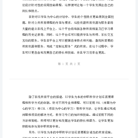
计
学计划的关键。
划
以
学
生
应用技能培养。
为
本
的
中
职
教
学