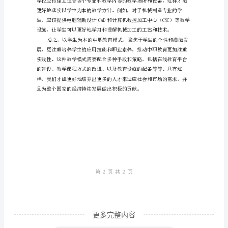
计
所长和特点。
划
2023
年，
以
学
生
为
本
的
中
职
更多完整内容
教