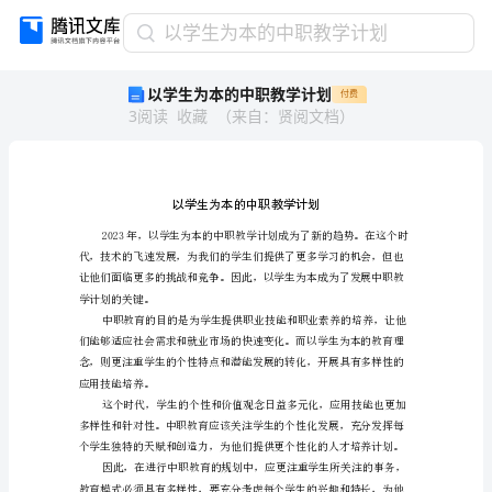
以
以学生为本的中职教学计划
学
以学生为本的中职教学计划
付费
生
3
阅读
收藏
（
来自
：
贤阅文档
）
为
本
的
中
职
教
学