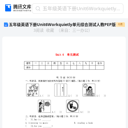
五
五年级英语下册Unit6Workquietly单元综合测试人教PEP版
年
五年级英语下册Unit6Workquietly单元综合测试人教PEP版
付费
级
3
阅读
收藏
（
来自
：
三一办公
）
英
语
下
册
Unit6Workquietly
单
题号
一
二
三
四
五
六
元
得分