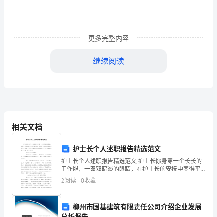
八
九
更多完整内容
十
总
继续阅读
分
1．Pleasetake_turns，Mike.
得
2．Mysistercanmake_sushi．
分
3．Let'stalk_quietlyinthelibrary.
听
相关文档
4．Canyoukeep_your_desk_clean?
力
护士长个人述职报告精选范文
部
护士长个人述职报告精选范文 护士长你身穿一个长长的
工作服，一双双暗淡的眼睛，在护士长的安抚中变得平
分
六、单项选择。(每小题2分，共10分)
和平静，那么关于相关的述职报告该怎么写呢，下面是
2
阅读
0
收藏
小编为大家整理的护士长个人述职报告范文三篇，供大
()1.Areyou________fish?
(30
A．cooksB．cookC．cooking
()2.Shecan________Englishwell.
柳州市国基建筑有限责任公司介绍企业发展
分)
分析报告
A．sayB．speakC．talk