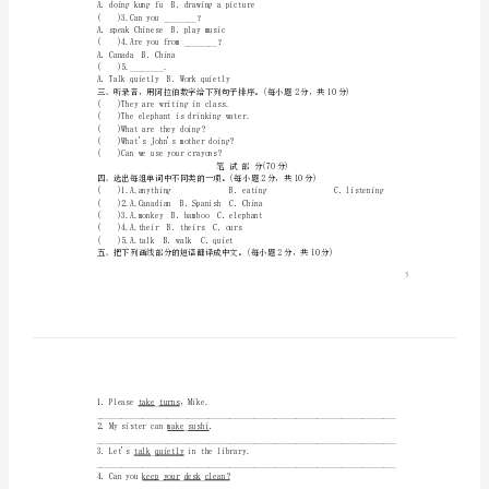
综
合
测
试
人
教
PEP
()1.Amyis________.
版
()2.Areyou________？
Unit
A．doingkungfuB．drawingapicture
()3.Canyou________？
6
A．speakChineseB．playmusic
()4.Areyoufrom________？