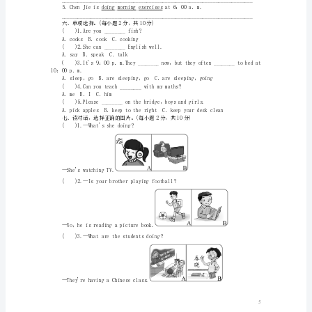
单
A．CanadaB．China
元
()5.________.
A．TalkquietlyB．Workquietly
测
()Theyarewritinginclass.
试
()Theelephantisdrinkingwater.
题
()Whataretheydoing?
()What'sJohn'smotherdoing?
号
()Canweuseyourcrayons?
一
二
()2.A.CanadianB．SpanishC．China
三
()3.A.monkeyB．bambooC．elephant
()4.A.theirB．theirsC．ours
四
()5.A.talkB．walkC．quiet
五
六
七