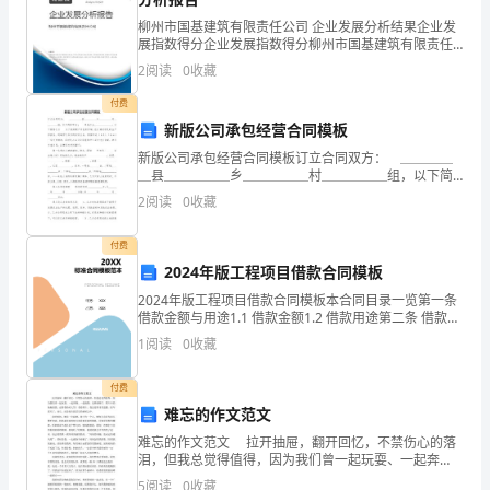
一、
柳州市国基建筑有限责任公司 企业发展分析结果企业发
10：00p．m.
展指数得分企业发展指数得分柳州市国基建筑有限责任
听
公司综合得分说明：企业发展指数根据企业规模、企业
2
阅读
0
收藏
创新、企业风险、企业活力四个维度对企业发展情况进
录
行评
付费
A．meB．IC．him
新版公司承包经营合同模板
音，
新版公司承包经营合同模板订立合同双方： ＿＿＿＿
判
＿县＿＿＿＿＿乡＿＿＿＿＿村＿＿＿＿＿组，以下简
称甲方； 承包户主＿＿＿＿＿＿＿，以下简称乙方
2
阅读
0
收藏
()1.—What'sshedoing?
断
为了落实联产承包责任制，充分调动农民的生产积极
性，
图
付费
2024年版工程项目借款合同模板
片
2024年版工程项目借款合同模板本合同目录一览第一条
借款金额与用途1.1 借款金额1.2 借款用途第二条 借款期
与
—She'swatchingTV.
限2.1 借款期限2.2 还款起始日期第三条 借款利率3.1 借
1
阅读
0
收藏
款利率3.2 利息计算
你
付费
所
难忘的作文范文
听
难忘的作文范文 拉开抽屉，翻开回忆，不禁伤心的落
泪，但我总觉得值得，因为我们曾一起玩耍、一起奔
内
跑、一起搞怪，这样就够了，照片中的他抱着我，逗得
5
阅读
0
收藏
—No，heisreadingapicturebook.