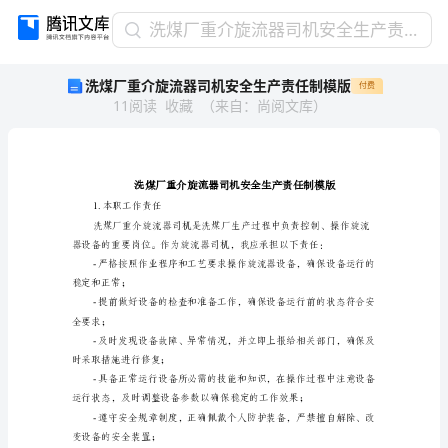
洗
洗煤厂重介旋流器司机安全生产责任制模版
煤
洗煤厂重介旋流器司机安全生产责任制模版
付费
厂
11
阅读
收藏
（
来自
：
尚阅文库
）
重
介
旋
流
器
司
1.本职工作责任
机