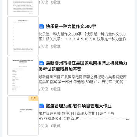
1
阅读
0
收藏
厂
整改；
生
产
快乐是一种力量作文500字
快乐是一种力量作文500字 【快乐是一种力量作文500
过
字】相关文章： 1. 2. 3. 4. 5. 6. 7. 8. 快乐是一种力量作
文500字 篇一：快乐是一种力量 5岁的时候，上幼儿园，
程
3
阅读
0
收藏
因
中
最新柳州市柳江县国家电网招聘之机械动力
负
类考试题库精品加答案
最新柳州市柳江县国家电网招聘之机械动力类考试题库
责
精品加答案 第一部分 单选题(50题) 1、自行车飞轮的内
部结构是属于( )。A.链传动B.超越离合器C.安全离合器D.
控
2
阅读
0
收藏
弹性联轴器【答案】：B
制、
付费
旅游管理系统-软件项目管理大作业
操
旅游管理系统-软件项目管理大作业 目录合同书
HYPERLINK \l "合同管理"-----------------------------------------
作
----------------
2
阅读
0
收藏
旋