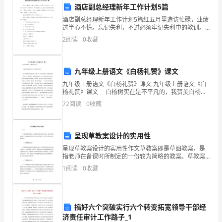
洗
酒店副总经理新年工作计划5篇
煤
酒店副总经理新年工作计划5篇红五月里造访忙碌，业绩
错误导致设备故障或事故发生；
过半心不慌。忘记失利，不过必须牢记失利中的教训。
厂
所谓没有办法，就是还没想起崭新办法。下面给大家互
2
阅读
0
收藏
动一些关于酒店副总经理新年工作计划范文5篇，期望能
对大
重
性；
介
九年级上册语文《白杨礼赞》课文
九年级上册语文《白杨礼赞》课文 九年级上册语文《白
旋
杨礼赞》课文 白杨树实在是不平凡的，我赞美白杨树!
流程。
汽车在望不到边际的高原上奔驰，扑入你的视野的，
72
阅读
0
收藏
流
是黄绿错综的一条大毡子。黄的是土，未开垦的荒
4.安全隐患排查和整改
器
呈现草教案设计的实用性
司
呈现草教案设计的实用性作文草教案即是草图教案，是
指老师在备课时所制定的一份较为简略的教案。草教案
机
设计的实用性不仅在于其简洁，更在于其具有灵活性和
报，并尽快进行整改；
1
阅读
0
收藏
实用性。一、草教案的简洁性传统的教案大多数都是细
是
腻而且详
洗
排查和整改；
搞好六个突破实行六个转变拓宽领导干部经
煤
济责任审计工作路子_1