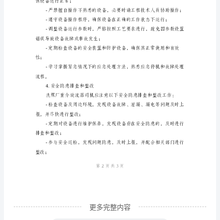
和出料方式，防止煤浆外溢
煤
2.安全生产责任
厂
重
责任：
介
旋
流
器
力；
司
机
安
全
生
更多完整内容