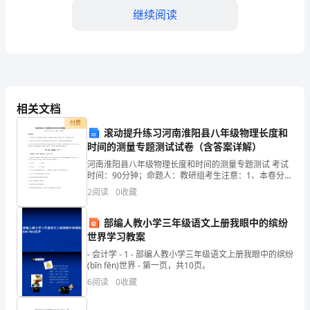
产
继续阅读
责
任
制
作；
模
相关文档
版
付费
滚动提升练习河南淮阳县八年级物理长度和
1.
时间的测量专题测试试卷（含答案详解）
河南淮阳县八年级物理长度和时间的测量专题测试 考试
本
3.安全风险控制
时间：90分钟；命题人：教研组考生注意：1、本卷分第
I卷（选择题）和第Ⅱ卷（非选择题）两部分，满分100
职
2
阅读
0
收藏
分，考试时间90分钟2、答卷前，考生务必用0.
工
部编人教小学三年级语文上册我眼中的缤纷
世界学习教案
作
保设备运行正常；
- 会计学 - 1 - 部编人教小学三年级语文上册我眼中的缤纷
责
(bīn fēn)世界 - 第一页，共10页。
6
阅读
0
收藏
任