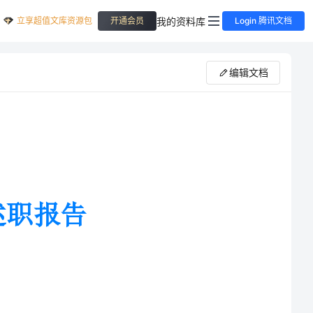
立享超值文库资源包
我的资料库
开通会员
Login 腾讯文档
编辑文档
机卖场打工，在那里度过了我短暂的实习
阶段。做为一名手机销售员，在店内主要做的是销售工作，虽然这份工作很普通，
间我收获了很多，学到了很多在学校里面学