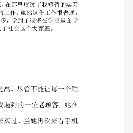
很大的提高。尽管不能让每一个顾
就讲讲我遇到的一位老顾客，她在
她朋友来买过。当她再次来看手机
到她嘴里冒出来的话就把我给噎住
了。你们猜她说了些什么：我的儿子都比你们大，怎么这样没大没小的。
为前几次来我都叫她姐，今天来她
这些小妹太不老实了。（电子商务
企业之一。中域电讯一直以来专注