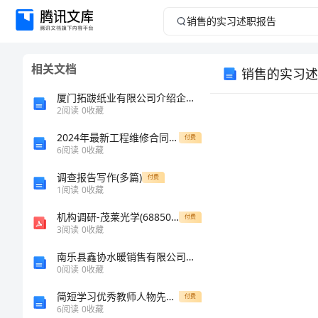
销
售
相关文档
销售的实习述
的
厦门拓跋纸业有限公司介绍企业发展分析报告
实
2
阅读
0
收藏
2024年最新工程维修合同协议书
习
付费
6
阅读
0
收藏
述
调查报告写作(多篇)
付费
1
阅读
0
收藏
职
机构调研-茂莱光学(688502)分析师会议-20231109-20231109
付费
3
阅读
0
收藏
报
南乐县鑫协水暖销售有限公司介绍企业发展分析报告
告
0
阅读
0
收藏
简短学习优秀教师人物先进事迹心得体会
付费
2023
6
阅读
0
收藏