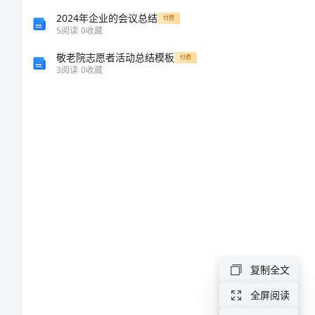
销
2024年企业的会议总结
付费
5
阅读
0
收藏
售
的
敬老院志愿者活动总结模板
付费
3
阅读
0
收藏
实
习
述
职
报
告
2023
销
复制全文
售
全屏阅读
的