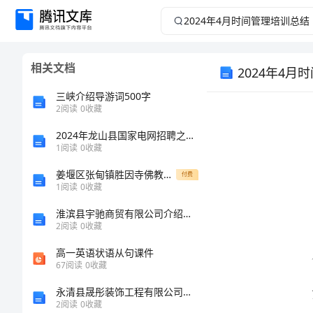
2024
年
相关文档
4
2024年4月
三峡介绍导游词500字
月
2
阅读
0
收藏
时
2024年龙山县国家电网招聘之机械动力类考试题库精品（基础题）
1
阅读
0
收藏
间
姜堰区张甸镇胜因寺佛教产业项目计划书
付费
1
阅读
0
收藏
管
淮滨县宇驰商贸有限公司介绍企业发展分析报告
2
阅读
0
收藏
理
高一英语状语从句课件
培
67
阅读
0
收藏
永清县晟彤装饰工程有限公司介绍企业发展分析报告
训
2
阅读
0
收藏