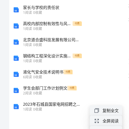
总
家长与学校的责任状
1
阅读
0
收藏
结
高校内部控制有效性与风险管理研究综述
付费
1
阅读
0
收藏
2024
北京道合盛科技发展有限公司介绍企业发展分析报告
年
1
阅读
0
收藏
4
钢结构工程深化设计实施方案
付费
月
1
阅读
0
收藏
时
液化气安全技术说明书
付费
6
阅读
0
收藏
间
学生会部门工作计划例文
付费
管
2
阅读
0
收藏
理
2023年石城县国家电网招聘之机械动力类考试题库附答案（能力提升）
1
阅读
0
收藏
复制全文
培
全屏阅读
训