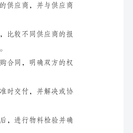
3.询价和比价：向不同的供应商询价，比较不同供应商的报
4.签订合同：与供应商商议并签订采购合同，明确双方的权
5.跟踪订单：跟踪并确保采购订单的准时交付，并解决或协
6.物料接收和检验：接收到采购物品后，进行物料检验并确
7.处理退货和投诉：处理供应商退货和客户投诉，并协调解
8.供应商管理：监督和评估供应商的表现，与供应商保持良