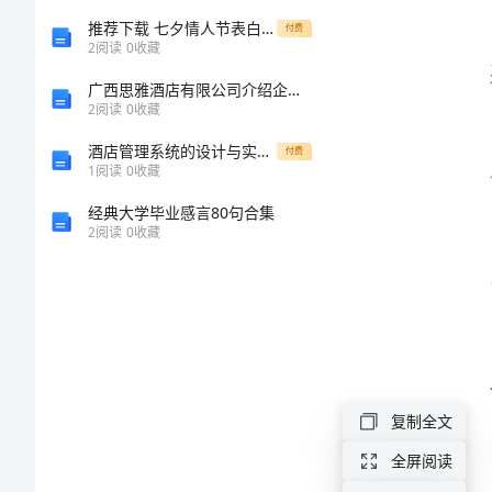
采
推荐下载 七夕情人节表白短信2024
付费
2
阅读
0
收藏
购
广西思雅酒店有限公司介绍企业发展分析报告
员
2
阅读
0
收藏
的
酒店管理系统的设计与实现论文
付费
1
阅读
0
收藏
职
经典大学毕业感言80句合集
责
2
阅读
0
收藏
具
体
内
容
采
复制全文
购
全屏阅读