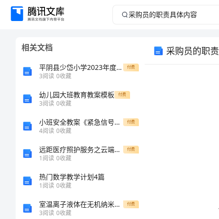
采
购
相关文档
采购员的职责
员
平阴县少岱小学2023年度学校工作计划
付费
的
3
阅读
0
收藏
幼儿园大班教育教案模板
职
付费
3
阅读
0
收藏
责
小班安全教案《紧急信号响啦》
付费
4
阅读
0
收藏
具
远距医疗照护服务之云端运算应用初探
付费
1
阅读
0
收藏
体
热门数学教学计划4篇
内
1
阅读
0
收藏
室温离子液体在无机纳米材料制备中的应用
付费
容
3
阅读
0
收藏