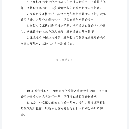
空
压
作原理、操作方法和
机
组
安
全
操
作
规
定
之后才能进行维护和检修工作。
空
压