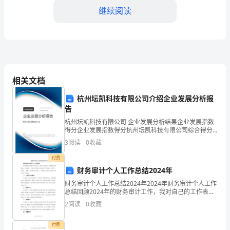
果
继续阅读
不
正
确
操
相关文档
作
杭州坛凯科技有限公司介绍企业发展分析报
告
可
杭州坛凯科技有限公司 企业发展分析结果企业发展指数
能
全。
得分企业发展指数得分杭州坛凯科技有限公司综合得分
说明：企业发展指数根据企业规模、企业创新、企业风
3
阅读
0
收藏
会
险、企业活力四个维度对企业发展情况进行评价。该企
业的
付费
产
财务审计个人工作总结2024年
生
财务审计个人工作总结2024年2024年财务审计个人工作
总结回顾2024年的财务审计工作，我对自己的工作表现
安
感到非常满意。在过去的一年里，我积极主动地应对各
2
阅读
0
收藏
种挑战，不断学习和成长，提高了审计能力和质量
全
付费