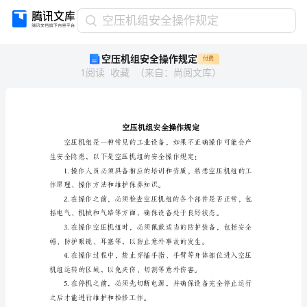
空
空压机组安全操作规定
压
空压机组安全操作规定
付费
机
1
阅读
收藏
（
来自
：
尚阅文库
）
组
安
全
操
作
规
定