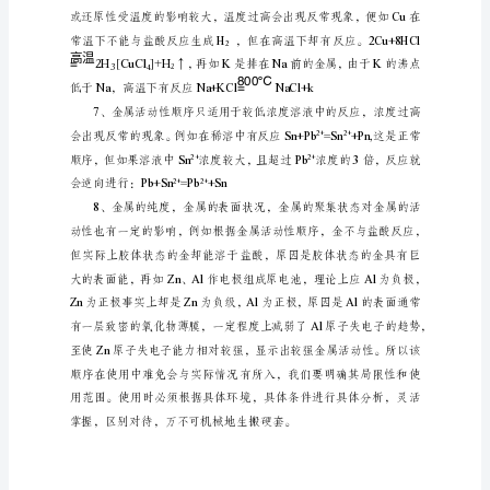
Cu+2FeCl=CuCl+2FeCl
范
322
围
4
江
西
H2SOHNO
可以和浓、等发生反
43
省
（浓）↑
新
稀↑
干
中
学
（331300）
H
，
2
皮
正
如