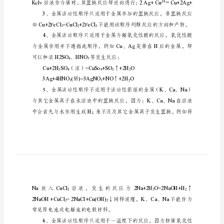
范
围
金
属
活
动
性
理讼和化学实验结果
顺
2
序
的
使
3
用