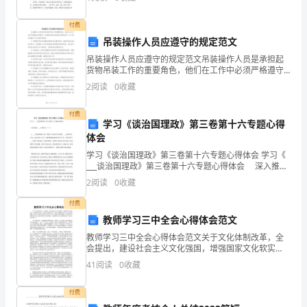
Fe、
好的地方改进缺乏的地方，回忆走过的路可以更好的
Sn、
付费
吊装操作人员应遵守的规定范文
Pb(H)、
吊装操作人员应遵守的规定范文吊装操作人员是承担起
货物吊装工作的重要角色，他们在工作中必须严格遵守
Cu、
各项规定，以确保吊装作业的安全和顺利进行。以下是
2
阅读
0
收藏
吊装操作人员应遵守的规定。1.严格遵守相关吊装操作规
Hg、
程和
付费
Ag、
学习《谈治国理政》第三卷第十六专题心得
体会
Pt、
学习《谈治国理政》第三卷第十六专题心得体会 学习《
___谈治国理政》第三卷第十六专题心得体会 深入推进
Au、
___大国外交（1 1 ） 《 ___谈治国理政》第三卷第十六
2
阅读
0
收藏
专题《深入推进 ___大国
该
付费
顺
教师学习三中全会心得体会范文
教师学习三中全会心得体会范文关于文化体制改革，全
序
会提出，建设社会主义文化强国，增强国家文化软实
力，必须坚持社会主义先进文化前进方向，坚持中国特
有
41
阅读
0
收藏
色社会主义文化发展道路，坚持以人民为中心的工作导
向，进
着
付费