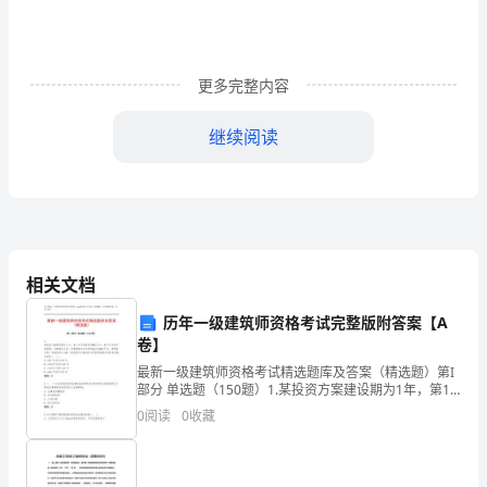
目
前
更多完整内容
中
继续阅读
学
课
本
22
上
常见原电池或电解池的电极材料。
相关文档
通
6
历年一级建筑师资格考试完整版附答案【A
用
卷】
的
最新一级建筑师资格考试精选题库及答案（精选题）第I
部分 单选题（150题）1.某投资方案建设期为1年，第1
金
年年初投资8000万元，第2年年初开始盈利，运营期为4
2
0
阅读
0
收藏
年，运营期每年年末净收益为3000万元
高温
uCl
2H[C]+H
=
属
3
2
4
80