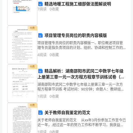
活
低于，高温下有反应
=
精选地暖工程施工细部做法图解说明
动
7
阅读
0
收藏
7
性
付费
顺
项目管理专员岗位的职责内容模版
序
项目管理专员岗位的职责内容模版一、职位概述项目管
会逆向进行：
Pb+Sn=Pb+Sn
2+2+
理专员是指负责项目的计划、组织、协调和控制工作的
为：
专业人员。他们负责项目的整体规划与管理，以确保项
4
阅读
0
收藏
目按时、按质、按成本完成。二、岗位职责1. 参与项目
8
K
的启
付费
精品解析：湖南邵阳市武冈二中数学七年级
、
上册第三章一元一次方程方程章节训练试卷（含
Ca、
答案详解）
湖南邵阳市武冈二中数学七年级上册第三章一元一次方
程方程章节训练 考试时间：90分钟；命题人：教研组考
Na、
生注意：1、本卷分第I卷（选择题）和第Ⅱ卷（非选择
1
阅读
0
收藏
题）两部分，满分100分，考试时间90分钟2、答卷
Mg、
付费
关于教师自我鉴定的范文
Al、
关于老师自我鉴定的范文 从xx年3月份参加工作至今已
Zn、
近一年，.经过这一年的努力工作和不断学习，我获益良
多。在这里感觉有必要总结一下近一年的得与失，发扬
Zn
1
阅读
0
收藏