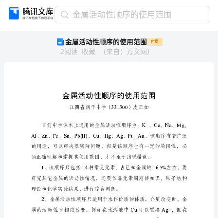
金
金属活动性顺序的使用范围
属
金属活动性顺序的使用范围
付费
活
2
阅读
收藏
（
来自
：
万文网
）
动
性
顺
序
的
使
用