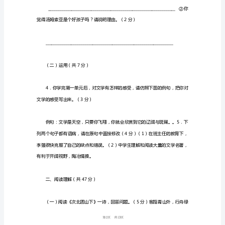
及
答
案
冀
能西，（5），风正一帆悬！
教
版
。
初
二
八
年
级
1
13
第
语