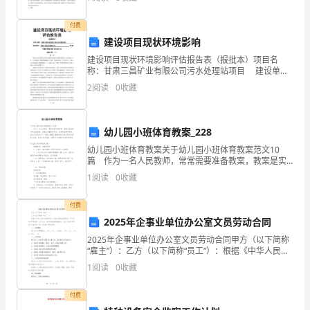
批准人全过程造价控制（跟踪审计）作业
五
付费
单
二、阅读理解（共47分）
建设项目现状环境影响
元
建设项目现状环境影响评估报告表（报批本）项目名
称：甘肃三昌矿业有限公司污水处理站项目 建设单
测
位： 甘肃三昌矿业有限公司 （盖章）安
2
阅读
0
收藏
试
卷
幼儿园小班体育教案_228
2
13
第
幼儿园小班体育教案关于幼儿园小班体育教案范文10
及
篇 作为一名人民教师，常常需要准备教案，教案是实
施教学的主要依据，有着至关重要的作用。优秀的教案
答
1
阅读
0
收藏
都具备一些什么特点呢？以下是小编精心整理的幼儿园
小班
案
付费
2025年企事业单位办公室文员劳动合同
由
2025年企事业单位办公室文员劳动合同甲方（以下简称
我
“雇主”）：乙方（以下简称“员工”）：根据《中华人民共
和国劳动法》及相关法律法规的规定，甲乙双方在平等
1
阅读
0
收藏
整
自愿、公平公正、诚实信用的原则基础上，就乙方在
理，
付费