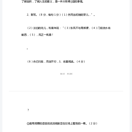
学习、生活带来方便。
下
册
一、积累与运用。（共23分）
第
五
（一）积累。（共16分）
单
元
测
试
卷