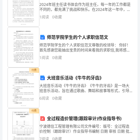
冀
2024年班主任读书体会作为班主任，每一年的工作都是
不同的，都充满了挑战和快乐。在2024年这一年中，我
教
有幸继续担任班主任的职务，经历了许多难忘的时刻。
1
阅读
0
收藏
通过这一年的工作，我收获了很多宝贵的经验和体会，
版
（二）运用（共7分）
初
师范学院学生的个人求职信范文
二
师范学院学生的个人求职信范文尊敬的校领导： 你好！
首先感谢您能抽出宝贵的时间来看我的求职信,我将感到
八
无比的荣幸! 我是XX师范学院数学与应用数学专业20xx届
1
阅读
0
收藏
的应届毕业生。我喜爱教师这份职
年
文学的感受写出来。（3分）
付费
级
大班音乐活动《牛牛的牙齿》
大班音乐活动《牛牛的牙齿》《牛牛的牙齿》是一场大
语
班音乐活动，旨在通过歌曲、舞蹈和故事等形式，引导
孩子们正确的口腔保健习惯，关注牙齿的健康。一、活
6
阅读
0
收藏
文
动准备1. 准备一套《牛牛的牙齿》的音乐CD。2. 制作
下
付费
全过程造价管理(跟踪审计)作业指导书)
册
宁波德信工程管理有限公司文件编号：版号：全过程造
第
价控制（跟踪审计）作业指导书编制 日期 审核 日期 批
有利于开阔视野，陶冶情操。
准 日期 修订记录日 期 修订状态 修改内容 修改人 审核人
7
阅读
0
收藏