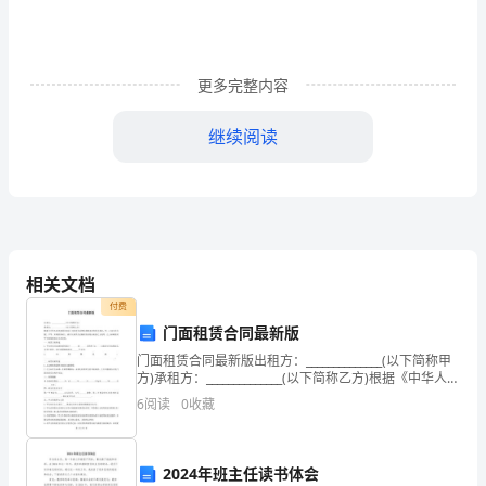
文
下
册
更多完整内容
第
继续阅读
五
？
单
元
测
相关文档
试
付费
门面租赁合同最新版
卷
门面租赁合同最新版出租方：______________(以下简称甲
及
方)承租方：______________(以下简称乙方)根据《中华人民
共和国合同法》及其有关法律法规和本市的有关规定，
6
阅读
0
收藏
答
甲、乙双方在自愿
案
2024年班主任读书体会