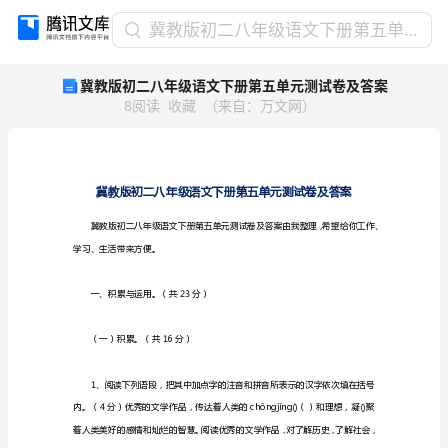
冀
冀教版初二八年级语文下册第五单元测试卷及答案
教
冀教版初二八年级语文下册第五单元测试卷及答案
版
8
阅读
收藏
（
来自
：
万文网
）
初
二
八
年
级
语
文