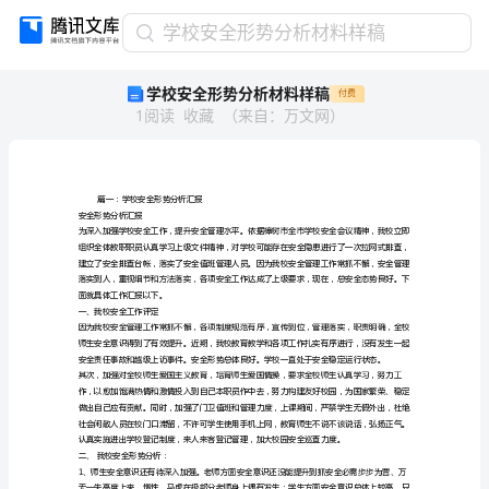
学
学校安全形势分析材料样稿
校
学校安全形势分析材料样稿
付费
安
1
阅读
收藏
（
来自
：
万文网
）
全
形
势
分
析
篇一：学校安全形势分析汇报
安全形势分析汇报
材
料