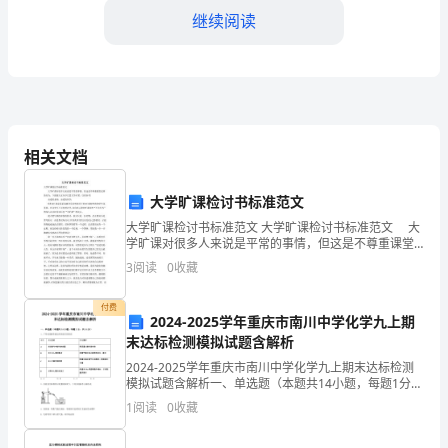
继续阅读
加
强
学
校
相关文档
安
主动配合。
全
大学旷课检讨书标准范文
大学旷课检讨书标准范文 大学旷课检讨书标准范文 大
全检验，排出了部分小隐患并立即进行了整改。
工
学旷课对很多人来说是平常的事情，但这是不尊重课堂
纪律的行为。下面跟大家分享几篇大学旷课，以供参考!
3
阅读
0
收藏
作，
亲爱的老师，亲爱的同学： 您们好!我是
灭火器等。
提
付费
10、暴雨天气，安排老师护送学生。
2024-2025学年重庆市南川中学化学九上期
升
三、我校安全工作方法
末达标检测模拟试题含解析
结合我校现实状况，我校应做好下几方面工作：
2024-2025学年重庆市南川中学化学九上期末达标检测
安
模拟试题含解析一、单选题（本题共14小题，每题1分，
1、加强组织领导，落实安全工作责任制
共14分）1、下列实验操作能达到实验目的的是选项实验
1
阅读
0
收藏
全
目的实验操作A测定空气中氧气的含量用足量