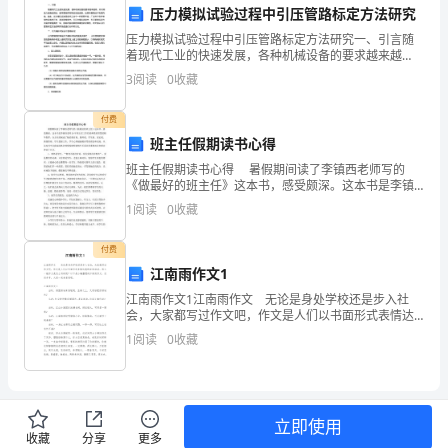
管
压力模拟试验过程中引压管路标定方法研究
理
压力模拟试验过程中引压管路标定方法研究一、引言随
着现代工业的快速发展，各种机械设备的要求越来越
水
高，如对高压力设备的测试，通常要使用特殊的试验设
3
阅读
0
收藏
备，这意味着高成本和高风险。因此，压力模拟试验是
平。
现代工业中
2、强化安全教育，树立安全意识
付费
依
（1）加大安全教育宣传力度
班主任假期读书心得
班主任假期读书心得 暑假期间读了李镇西老师写的
据
《做最好的班主任》这本书，感受颇深。这本书是李镇
西老师26年班主任工作经验和教育智慧的精华集萃，全
樟
1
阅读
0
收藏
方位的阐述了他的教育观、教师观、学生观、家长观、
班级
树
付费
江南雨作文1
市
人抓安全浓厚安全育人气氛。
江南雨作文1江南雨作文 无论是身处学校还是步入社
全
会，大家都写过作文吧，作文是人们以书面形式表情达
意的言语活动。那么一般作文是怎么写的呢？以下是小
1
阅读
0
收藏
市
编整理的江南雨作文，仅供参考，大家一起来看看吧。
江
学
校
立即使用
收藏
分享
更多