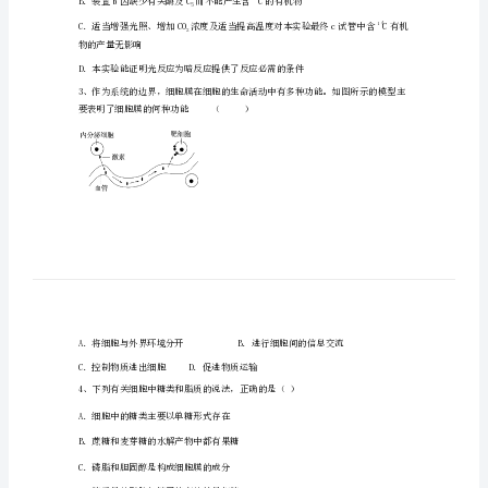
二
中
学
A．酒精
2
2024
年
高
一
上
学
1
5
期