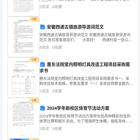
学
车场草坪上，包内装有现金若干、银行信用卡、储蓄
2
阅读
0
收藏
D．葡萄糖、氨基酸、脱氧核苷酸
卡、手机、各类证件及好几份重要文件等。正
期
付费
第
安徽西递古镇旅游导游词范文
一
安徽西递古镇旅游导游词范文 安徽西递古镇旅游导游词
范文 各位旅客朋友们： 大家好！ 西递村是一处以宗
族血缘关系为纽带，胡姓聚族而居的古村落，该村源于
次
4
阅读
0
收藏
公元11世纪，开展鼎盛于14—19世纪。
诊
付费
惠东法院室内照明灯具改造工程项目采购需
断
求书
性
惠东法院室内照明灯具改造工程项目采购需求书一、采
购项目技术规格、参数及要求（一）本项目预算金额为
人民币：840,254.05 元（二）项目清单1、产品清单情
考
1
阅读
0
收藏
况序号项目名称单位数量技术参数1惠东法院室
试
付费
2024学年新校区体育节活动方案
生
2024学年新校区体育节活动方案将包括各种精彩纷呈的
体育比赛和娱乐活动。为了增强师生体魄，锻炼身体，
物
丰富校园文化生活，特举办此次体育节。本次活动旨在
3
阅读
0
收藏
使师生在愉悦的氛围中互相交流、展示自己的体育才
试
华，感