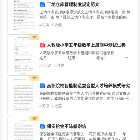
市
工地仓库管理制度规定范文
秭
工地仓库管理制度规定范文工地仓库管理制度第一章 总
则第一条 为了规范工地仓库管理，提高仓库物资的保管
归
和利用效率，确保施工进度和质量，制定本规定。第二
4
阅读
0
收藏
条 本规定适用于本工地所有仓库的管理工作。第三条
县
付费
A
第
人教版小学五年级数学上册期中测试试卷
人教版小学五年级数学上册期中测试试卷学校:___________
二
姓名：___________班级：___________考号：___________一、
选择题1．下列事件一定能发生的是（A．明天上学）
24
阅读
0
收藏
中
学
付费
高职院校智能制造复合型人才培养模式研究
2024
高职院校智能制造复合型人才培养模式研究 该论文来源
年
于网络，本站转载的论文均是优质论文，供学习和研究
使用，文中立场与本网
4
阅读
0
收藏
A．葡萄糖、氨基酸、核糖核苷酸
高
付费
一
B．核糖、氨基酸、核苷酸
保安拾金不昧感谢信
上
C．葡萄糖、核苷酸、氨基酸
保安拾金不昧感谢信尊敬的___花园管理处:我于____年___
月___日下午四时左右不慎将一电脑手提包遗失在小区停