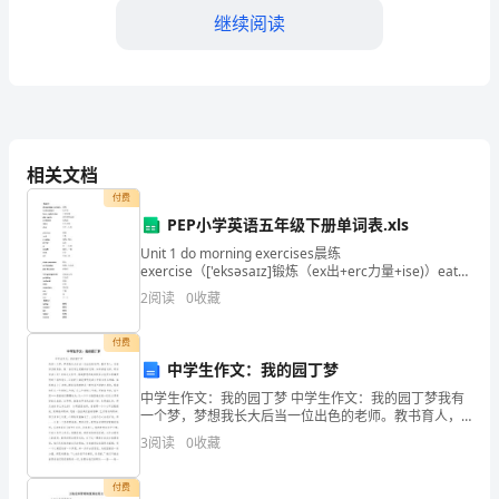
物
继续阅读
试
卷
解
C．控制物质进出细胞D．促进物质运
相关文档
付费
析
PEP小学英语五年级下册单词表.xls
A．细胞中的糖类主要以单糖形式存在
Unit 1 do morning exercises晨练
版
exercise（['eksəsaɪz]锻炼（ex出+erc力量+ise)）eat
breakfast吃早饭 breakf
B．蔗糖和麦芽糖的水解产物中都有果糖
2
阅读
0
收藏
湖
北
付费
C．磷脂和胆固醇是构成细胞膜的成分
中学生作文：我的园丁梦
省
D．等质量的脂肪与糖原储存的能量相等
中学生作文：我的园丁梦 中学生作文：我的园丁梦我有
一个梦，梦想我长大后当一位出色的老师。教书育人，
宜
为祖国贡献青春。做一名受学生爱戴的好老师。如果真
3
阅读
0
收藏
能这样，那该有多么好！来到北大附中，强调梦想
昌
象。下列相关叙述错误的是
付费