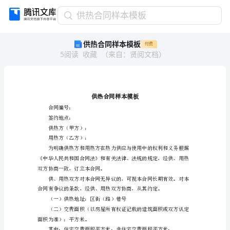
供
供热合同样本模板
热
供热合同样本模板
付费
合
5
阅读
收藏
（
来自
：
贤阅文档
）
同
样
本
模
板
供
合同编号：
热
签约地点：