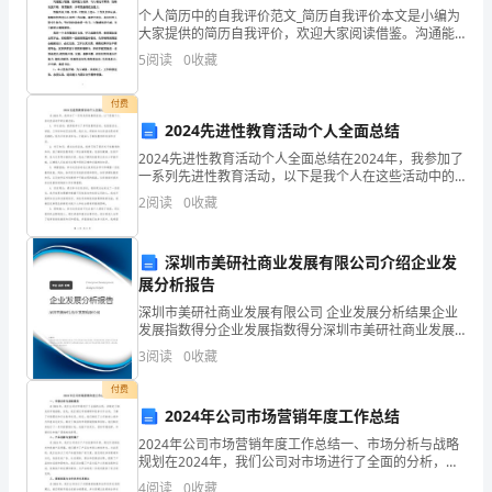
在
个人简历中的自我评价范文_简历自我评价本文是小编为
大家提供的简历自我评价，欢迎大家阅读借鉴。沟通能
用热，制止用热方超量、超范
热
力较强，组织能力良好，与人相处非常好，性格活泼开
5
阅读
0
收藏
朗，刻苦勤劳，具有较强的抗压能力。性格外向开朗、
好学、
力
付费
供
2024先进性教育活动个人全面总结
限制或停顿供热；
2024先进性教育活动个人全面总结在2024年，我参加了
应
一系列先进性教育活动，以下是我个人在这些活动中的
全面总结：1. 参与活动：我积极参与了多项性教育活
2
阅读
0
收藏
与
动，包括座谈会、讲座、工作坊和社区活动等。我认
统。双方另有约定的除外；
使
深圳市美研社商业发展有限公司介绍企业发
用
展分析报告
深圳市美研社商业发展有限公司 企业发展分析结果企业
中
发展指数得分企业发展指数得分深圳市美研社商业发展
有限公司综合得分说明：企业发展指数根据企业规模、
3
阅读
0
收藏
的
企业创新、企业风险、企业活力四个维度对企业发展情
况进
付费
造成不能正常供热或中断供热除外；
权
2024年公司市场营销年度工作总结
利
2024年公司市场营销年度工作总结一、市场分析与战略
规划在2024年，我们公司对市场进行了全面的分析，并
和
制定了相关的市场战略。首先，我们通过市场调研和竞
4
阅读
0
收藏