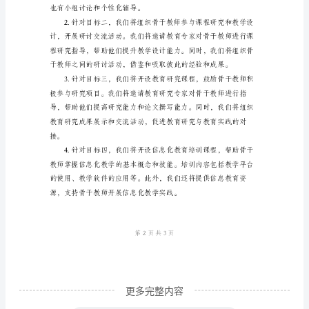
和
目
理论的深入结合。
标
概
述
骨
干
教
师
是
教
育
更多完整内容