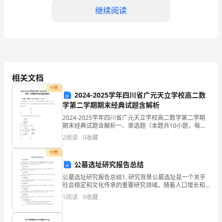
系
继续阅读
统
中
的
中
相关文档
流
助。
付费
2024-2025学年四川省广元天立学校高二数
砥
学第二学期期末经典试题含解析
二、具体措施
2024-2025学年四川省广元天立学校高二数学第二学期
柱，
期末经典试题含解析一、单选题（本题共10小题，每题5
分，共50分）1、已知抛物线上一点到焦点的距离为3，
是
2
阅读
0
收藏
准线为l，若l与双曲线的两条渐近线所围成
付费
引
公墓选址研究报告总结
领
公墓选址研究报告总结1. 研究背景公墓选址是一个关乎
也有小组讨论和个性化辅导。
社会稳定和文化传承的重要研究领域。随着人口增长和
和
土地资源有限的情况下，合理选址公墓成为了迫切需要
1
阅读
0
收藏
解决的问题。本研究旨在通过对公墓选址的研究，为公
推
墓选