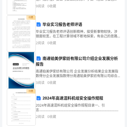
了
含）；真子集（包含且不等于）；相等（两个集合所有
9
阅读
0
收藏
元素都互相有）。集合的运算：交集（符号：∩）；并集
（符号∪）
进
付费
一
毕业实习报告老师评语
毕业实习报告老师评语创新精神，接受新事物较快，涉
步
猎面较宽，在工程计算领域不断地探索，有自己的思路
和设想。能够做到服从指挥，认真敬业,工作责任心强，
提
2
阅读
0
收藏
工作效率高,执行公司指令坚决。在时间紧迫的情况下，
加时
升
南通铂美伊家纺有限公司介绍企业发展分析
教
报告
南通铂美伊家纺有限公司 企业发展分析结果企业发展指
师
数得分企业发展指数得分南通铂美伊家纺有限公司综合
得分说明：企业发展指数根据企业规模、企业创新、企
队
3
阅读
0
收藏
业风险、企业活力四个维度对企业发展情况进行评价。
该企
付费
伍
2024年高速混料机组安全操作规程
的
2024年高速混料机组安全操作规程目录一、引
言………………………………………………………………………………………….
素
二、术语和定
2
阅读
0
收藏
义………………………………………………………………………………..3
质
三