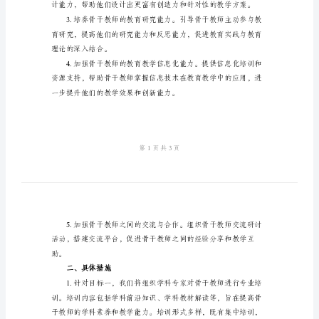
2024
年
骨
干
教
革。具体目标如下：
师
发
展
专家。
计
划
一、
背
景