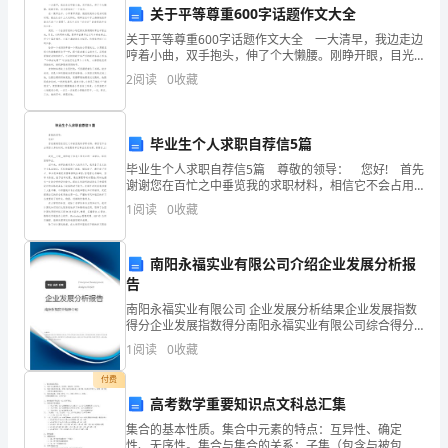
动
关于平等尊重600字话题作文大全
教
关于平等尊重600字话题作文大全 一大清早，我边走边
哼着小曲，双手抱头，伸了个大懒腰。刚睁开眼，目光
便落到了一个地方。 在一簇草丛中，小草青翠茂密，
育
2
阅读
0
收藏
艳丽姣美的小花朵时隐时现，蝗虫扒在叶上大吃特吃
改
毕业生个人求职自荐信5篇
革
毕业生个人求职自荐信5篇 尊敬的领导： 您好! 首先
发
谢谢您在百忙之中垂览我的求职材料，相信它不会占用
您太多的时间，并祝愿贵单位事业欣欣向荣，蒸蒸日
1
阅读
0
收藏
展
上! 我是__大学__学院电子信息工程专
的
南阳永福实业有限公司介绍企业发展分析报
接。
告
重
南阳永福实业有限公司 企业发展分析结果企业发展指数
要
得分企业发展指数得分南阳永福实业有限公司综合得分
说明：企业发展指数根据企业规模、企业创新、企业风
1
阅读
0
收藏
力
险、企业活力四个维度对企业发展情况进行评价。该企
业的
付费
量。
高考数学重要知识点文科总汇集
为
集合的基本性质。集合中元素的特点：互异性、确定
性、无序性。集合与集合的关系：子集（包含与被包