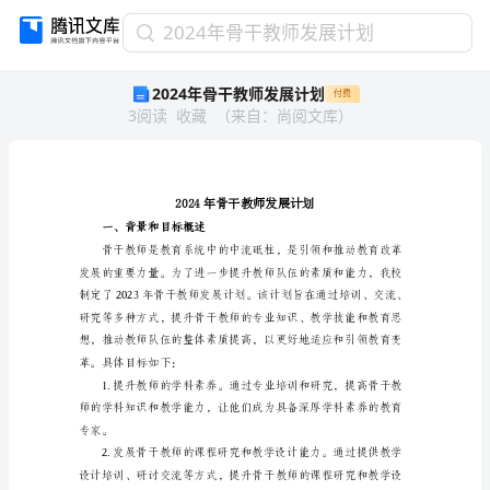
2024
2024年骨干教师发展计划
年
2024年骨干教师发展计划
付费
骨
3
阅读
收藏
（
来自
：
尚阅文库
）
干
教
师
发
展
计
一、背景和目标概述
划