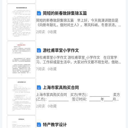
计
严格的
基
简短的新春致辞集锦五篇
备
简短的新春致辞集锦五篇 早上好，今天我演讲题目是
贷记“
础
《向新年献礼，做时间主人》。寒风料峭，冬意浓浓。
踏着时光的脚步，我们走进了。新的一年，为我们掀开
测
2
阅读
0
收藏
了崭新的一页。 一寸光阴一寸金，寸金难买寸光阴，
时
试
游杜甫草堂小学作文
卷
游杜甫草堂小学作文 游杜甫草堂_小学作文 在日常学
4.
（含
习、工作抑或是生活中，大家对作文都不陌生吧，借助
作文人们可以实现文化交流的目的。你所见过的作文是
7
阅读
0
收藏
什么样的呢？以下是我为大家整理的游杜甫草堂_
答
核
案）
有利于会计
上海市家具购买合同
学
上海市家具购买合同 买方(甲方)：______________ 卖方
(乙方)：______________ 签订时间：________年______月
校:
_____日 为维护消费者和经营者双
试
2
阅读
0
收藏
续简便便于
D.
班
级:
特产教学设计