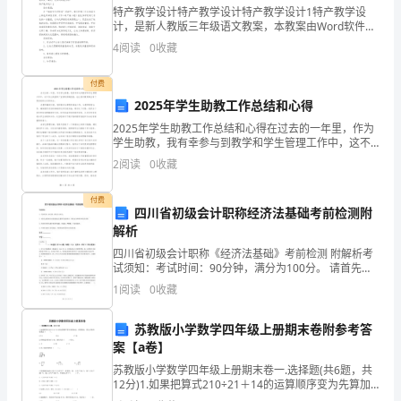
姓
特产教学设计特产教学设计特产教学设计1特产教学设
计，是新人教版三年级语文教案，本教案由Word软件制
5.
作，文件大小为 11 K，创作者将在文件内注明，已被网
名:
4
阅读
0
收藏
友下载次，受欢迎程度为级。特产教学设
考
某
值
题
公司在用固定资产原
第
17
付费
2025年学生助教工作总结和心得
号:
2025年学生助教工作总结和心得在过去的一年里，作为
一、
学生助教，我有幸参与到教学和学生管理工作中，这不
仅让我获得了宝贵的实践经验，也让我对教育事业有了
2
阅读
0
收藏
单
更深刻的认识和体会。在教学辅助方面，我积极参与课
程的
选
付费
四川省初级会计职称经济法基础考前检测附
解析
题
四川省初级会计职称《经济法基础》考前检测 附解析考
（10
试须知：考试时间：90分钟，满分为100分。 请首先按
要求在试卷的指定位置填写您的姓名、准考证号和所在
1
阅读
0
收藏
题）
单位的名称。本卷共有四大题分别为单选题、多选题、
第
苏教版小学数学四年级上册期末卷附参考答
案【a卷】
7
苏教版小学数学四年级上册期末卷一.选择题(共6题，共
12分)1.如果把算式210÷21＋14的运算顺序变为先算加
题
法，再算除法，那么计算的结果是（ ）。A.24 B.6