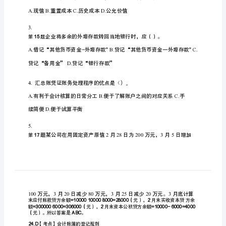
会
计
从
202
业
资
格
会
计
基
础