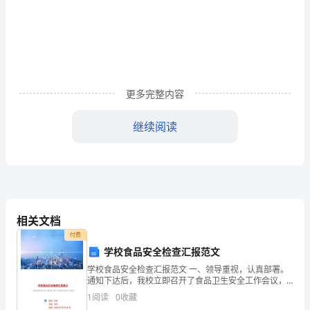
湖
南
省
2.
衡
更多完整内容
阳
市
值
史
继续阅读
.现
.重置成本历
成本.公允价
会
计
从
3.
业
相关文档
付费
资
企业将多余的
15
第题
学校食品安全检查汇报范文
格
学校食品安全检查汇报范文 一、领导重视，认真部署。
通知下达后，我校立即召开了食品卫生安全工作会议，
会
组织相关成员认真学习和讨论，成立食品卫生自查工作
1
阅读
0
收藏
货
外
货
外
.借记“其他
币资金-
埠存款".贷记“其他
币资金一
小组，在寒假期间对我校食品卫生安全情况进行全面的