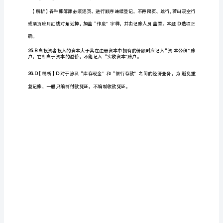
（
测
10
试
1.
卷
某
核
题
企业采用计划成本法
第
(含
答
元/吨，本月发出钢筋吨，本月
案)
备
材
钢筋应负担的
考
2023
年