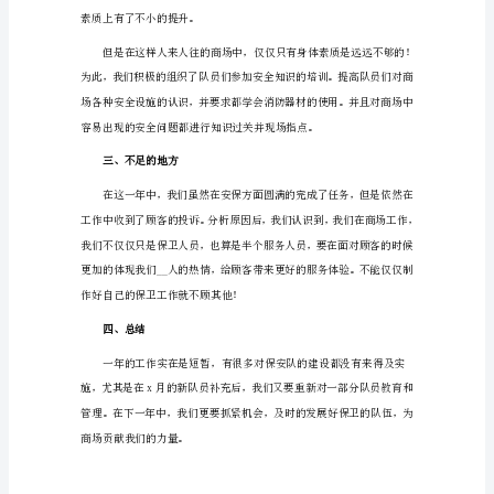
安
年
终
工
作
总
结
1
商
场
二、保安队的学习情况
的
客