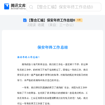
【整
【整合汇编】保安年终工作总结0
合
【整合汇编】保安年终工作总结0
付费
汇
2
阅读
收藏
（
来自
：
三一办公
）
编】
保
安
年
终
工
作