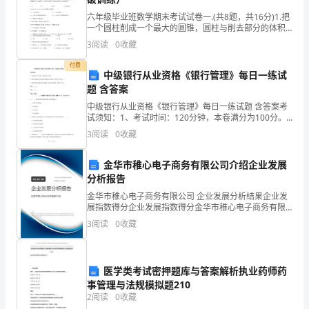
一
六年级毕业班数学期末考试试卷一.(共8题，共16分)1.把
直
一个圆柱削成一个最大的圆锥，圆柱与削去部分的体积
比是（ ）。A.3：1 B.2：1 C.3：2 D.2
3
阅读
0
收藏
忙
付费
碌
中级银行从业资格《银行管理》每日一练试
三、不足的地方
题 含答案
个
中级银行从业资格《银行管理》每日一练试题 含答案考
试须知：1、考试时间：120分钟，本卷满分为100分。
不
2、请首先按要求在试卷的指定位置填写您的姓名、准考
3
阅读
0
收藏
证号等信息。 3、请仔细阅读各种题目的回答要
停，
金华市稚心电子商务有限公司介绍企业发展
在
分析报告
这
金华市稚心电子商务有限公司 企业发展分析结果企业发
展指数得分企业发展指数得分金华市稚心电子商务有限
样
公司综合得分说明：企业发展指数根据企业规模、企业
3
阅读
0
收藏
创新、企业风险、企业活力四个维度对企业发展情况进
作好自己的保卫工作就不顾其他！
行评
充
实
医学类考试密押题库与答案解析执业药师药
四、总结
事管理与法规模拟题210
的
2
阅读
0
收藏