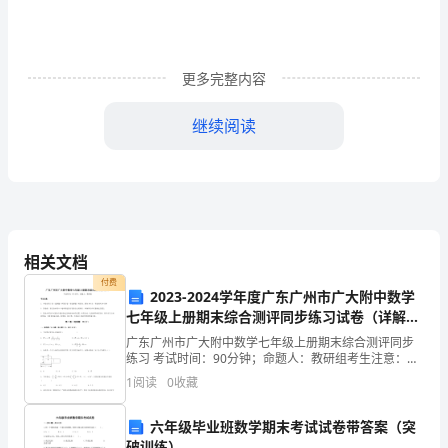
人
每
天
更多完整内容
来
继续阅读
来
往
往，
我
相关文档
们
付费
2023-2024学年度广东广州市广大附中数学
的
七年级上册期末综合测评同步练习试卷（详解
素质上有了不小的提升。
版）
广东广州市广大附中数学七年级上册期末综合测评同步
工
练习 考试时间：90分钟；命题人：教研组考生注意：
1、本卷分第I卷（选择题）和第Ⅱ卷（非选择题）两部
作
1
阅读
0
收藏
分，满分100分，考试时间90分钟2、答卷前，考生务
也
六年级毕业班数学期末考试试卷带答案（突
破训练）