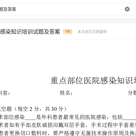
感染知识培训试题及答案
本文由万文网提供
付费
重点部位医院感染知识培训试题
科室：姓名：分数：日期：
.230
一、填空题（每空分，共分）
、手术者如有手部皮肤破损应戴双层手套，手术过程中手套意外破损应＿＿＿＿。
＿＿＿＿、最后＿＿＿＿＿＿”的次序。
、缩短择期手术的术前住院日，应尽量少于＿＿＿天。
、医务人员接触患者手术部位或者更换手术切口敷料前后应当进行＿＿＿＿＿＿。
、正确准备手术部位皮肤应用＿＿＿＿＿＿或使用＿＿＿＿＿＿。