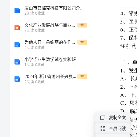
培
唐山市艾临克科技有限公司介绍企业发展分析报告
2
阅读
0
收藏
训
文化产业发展战略与商业模式
1
付费
7
阅读
0
收藏
试
2
为他人开一朵绚丽的花作文精选
付费
4
阅读
0
收藏
题
D
小学毕业生数学试卷实验班
及
1
阅读
0
收藏
2024年浙江省湖州长兴县联考化学九上期末预测试题含解析
付费
答
2
阅读
0
收藏
4
案
5
重
6.
点
复制全文
7.
部
全屏阅读