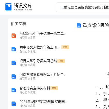
重
点
相关文档
重点部位医院
部
岳麓版高中历史选修一第二单元第5课《北魏孝文帝改革与民族融合》课件（28张）(共28张PPT)
位
6
阅读
0
收藏
初中语文人教九年级上册（统编2023年更新）《孔乙己》学案练习及答案
医
付费
5
阅读
0
收藏
院
银行大堂引导员实习总结
付费
1
阅读
0
收藏
感
1.
河南东出贸易有限公司介绍企业发展分析报告
2.
3
阅读
0
收藏
染
3.
合唱比赛主持词材料
付费
知
1
阅读
0
收藏
4
5
2024年咸阳市武功县国家电网招聘之文学哲学类考试题库精华版
识
6
2
阅读
0
收藏
7