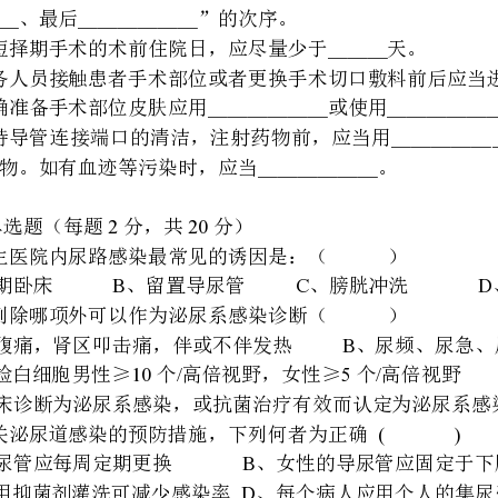
注射药物。如有血迹等污染时，应当＿＿＿＿＿＿。
.220
二、单选题（每题分，共分）
、发生医院内尿路感染最常见的诱因是：（）
ABCD
、长期卧床、留置导尿管、膀胱冲洗、膀胱内注射
、下列除哪项外可以作为泌尿系感染诊断（）
AB
、下腹痛，肾区叩击痛，伴或不伴发热、尿频、尿急、尿痛等尿路刺激症状
C10/5/
、尿检白细胞男性≥个高倍视野，女性≥个高倍视野
、临床诊断为泌尿系感染，或抗菌治疗有效而认定为泌尿系感染
3()
、有关泌尿道感染的预防措施，下列何者为正确
AB
、导尿管应每周定期更换、女性的导尿管应固定于下腹部
CD
、使用抑菌剂灌洗可减少感染率、每个病人应用个人的集尿壶
、哪项不属于尿路刺激症状（）
ABCD
、尿频、尿急、血尿、尿痛
、微生物学标本采集后送检时限为（）
A.2B.4C.6D.8
、导尿管插入后气囊注入（）毫升无菌水
A510B1015C1520D5
———﹤
、导尿管置管后哪项做法不正确（）
A,B
妥善固定尿管避免打折、弯曲保持引流管密闭，搬运活动时夹闭引流管
CD
及时清空集尿袋中尿液发现尿液浑浊，使用含抗菌药物的溶液进行膀胱冲洗