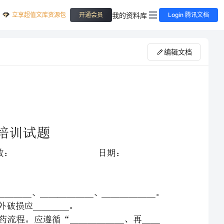
立享超值文库资源包
我的资料库
开通会员
Login 腾讯文档
编辑文档
、手术部位感染＿＿是外科患者最常见的医院感染，包括＿＿＿＿＿＿、＿＿＿＿＿＿、＿＿＿＿＿＿。
、为患者更换切口敷料时，要严格遵守无菌技术操作原则及换药流程。应遵循“＿＿＿＿＿＿、再＿＿
、保持导管连接端口的清洁，注射药物前，应当用＿＿＿＿＿＿或＿＿＿＿＿＿进行消毒，待干后方可