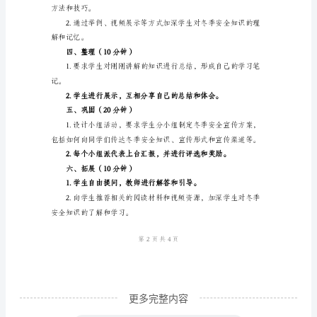
一、导入（10分钟）
育
主
题
班
险。
会
教
举出可能存在的安全隐患。
案
二、学习（20分钟）
冬
季
安
全
教
更多完整内容
育