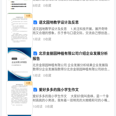
失对策结 语
安全知识的了解和学习。
8
阅读
0
收藏
正
确
付费
语文园地教学设计及反思
应
语文园地教学设计及反思 1.关注科技开展，展开奇特
而又合理的想象，乐于参与口语交际，交流自己想创造
对。
什么样的机器人，并清楚明白地表达自己的意思。 2.
1
阅读
0
收藏
就自己感兴趣的东西大胆想象，先说后写，与同学
2.
培
北京金丽园种植有限公司介绍企业发展分析
报告
养
北京金丽园种植有限公司 企业发展分析结果企业发展指
学
数得分企业发展指数得分北京金丽园种植有限公司综合
得分说明：企业发展指数根据企业规模、企业创新、企
1
阅读
0
收藏
业风险、企业活力四个维度对企业发展情况进行评价。
生
该企
付费
的
爱好多多的我小学生作文
安
爱好多多的我小学生作文 大家好!我叫袁峥，是一个身
材高挑的小男孩，我有着一双明亮的大眼睛和可的小嘴
巴，看上去文质彬彬的。我的爱好有很多，尤其是跑步
全
10
阅读
0
收藏
和敲架子鼓。 一次冬天，我参加了长跑队，在那里