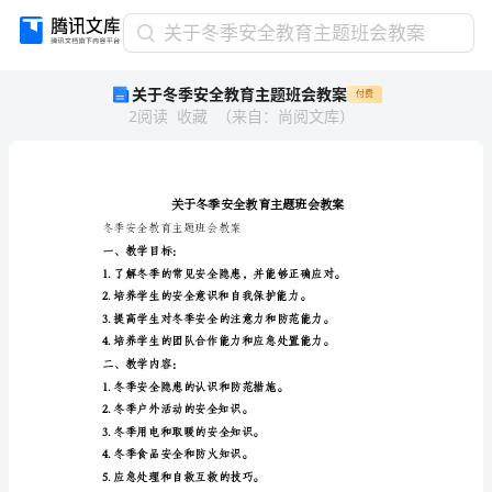
关
关于冬季安全教育主题班会教案
于
关于冬季安全教育主题班会教案
付费
冬
2
阅读
收藏
（
来自
：
尚阅文库
）
季
安
全
教
育
主
冬季安全教育主题班会教案
题
一、教学目标：