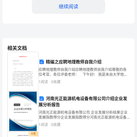
主
继续阅读
题
班
会
安全隐患以及解决措施。
教
相关文档
案
精编之应聘地理教师自我介绍
对，并记录在黑板上。
一、
应聘地理教师自我介绍应聘地理教师自我介绍尊敬的各
位考官、各位评委老师： 下午好! 我是来自大学地理
三、讲解（30分钟）
教
科学系的，我应聘的是高中地理教师这一职位。我今年
1
阅读
0
收藏
22岁，是一个纯正的达斡尔族姑娘
学
河南光正能源机电设备有限公司介绍企业发
目
展分析报告
标：
河南光正能源机电设备有限公司 企业发展分析结果企业
方法和技巧。
发展指数得分企业发展指数得分河南光正能源机电设备
1.
有限公司综合得分说明：企业发展指数根据企业规模、
1
阅读
0
收藏
企业创新、企业风险、企业活力四个维度对企业发展情
了
况进
付费