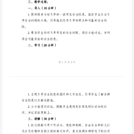
班
会
教
案
二、教学内容：
关
于
2.冬季户外活动的安全知识。
冬
3.冬季用电和取暖
季
4.冬季食品安全和防火知识。
安
5.应急处理和自救
全
三、教学过程：
教