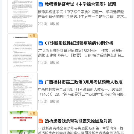
解和记忆。
教师资格证考试《中学综合素质》试题
解
四、整理（10分钟）
教师资格证考试《中学综合素质》试题一、单项选择题
冬
在每小题列出的四个备选项中只有一个是符合题目要求
的。请用28铅笔把答题卡上对应题目的答案字母按要求
2
阅读
0
收藏
季
涂黑。错选、多选或未选均无分。1.针对如何对待自己做
过
记。
的
付费
CT诊断系统性红斑狼疮脑病18例分析
常
CT诊断系统性红斑狼疮脑病18例分析 作者：孙建国
谢鹏 王建爽 孙兴旺 【摘要】 目的 探讨系统性红斑狼疮
见
五、巩固（20分钟）
脑病的CT表现及其诊断价值。方法 回顾性分析18例临床
1
阅读
0
收藏
诊断为系统性红斑狼疮脑病并行CT检
安
全
广西桂林市高二政治3月月考试题新人教版
隐
广西桂林市高二政治3月月考试题新人教版一、选择题
（140分）23．“神马都是浮云”“hold住”“伤不起”等网络
患，
热词作为一种醒目的文化存在，普遍流行于虚拟世界和
1
阅读
0
收藏
六、拓展（10分钟）
现实生活中，真实地折射出大众的社会心理，
并
付费
能
透析患者残余肾功能丧失原因及对策
- - 透析患者残余肾功能丧失原因及对策 - 主要内容 - 概
够
述透析患者残余肾功能丧失原因透析患者残余肾功能丧