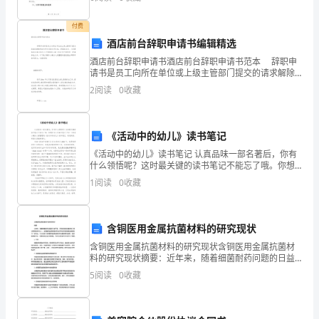
收获了很多宝贵的经验和教训。现将我的__
们
付费
这
酒店前台辞职申请书编辑精选
酒店前台辞职申请书酒店前台辞职申请书范本 辞职申
个
请书是员工向所在单位或上级主管部门提交的请求解除
劳动合同关系的实用文体，是国家机关、人民团体或企
2
阅读
0
收藏
年
事业单位人才管理和人事工作环节中常用的一种事务
龄
《活动中的幼儿》读书笔记
该
《活动中的幼儿》读书笔记 认真品味一部名著后，你有
有
什么领悟呢？这时最关键的读书笔记不能忘了哦。你想
好怎么写读书笔记了吗？下面是小编为大家整理的《活
1
阅读
0
收藏
动中的幼儿》读书笔记，欢迎阅读，希望大家能够喜欢
的
一
含铜医用金属抗菌材料的研究现状
样
含铜医用金属抗菌材料的研究现状含铜医用金属抗菌材
料的研究现状摘要：近年来，随着细菌耐药问题的日益
东
严重，开发新型的抗菌材料已成为研究的焦点之一。含
5
阅读
0
收藏
铜医用金属抗菌材料由于其优异的抗菌性能受到了广泛
西，
关注。本