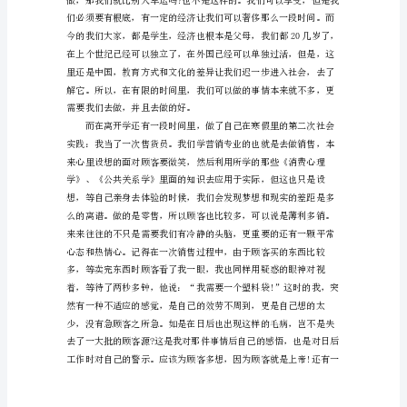
实
践
的
个
人
总
结
从
校
园
走
出