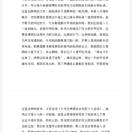
个
人
总
结
大
种不一样的崇高。
学
生
寒
假
社
会