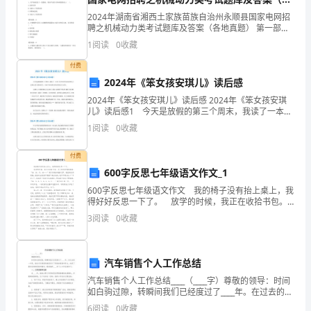
或
地真题）
2024年湖南省湘西土家族苗族自治州永顺县国家电网招
聘之机械动力类考试题库及答案（各地真题） 第一部分
是
单选题(50题) 1、某平面垂直于一投影面，则该平面在另
1
阅读
0
收藏
需要我们去做，并且去做的好。
外两投影面上( )。A.反映实
那
付费
2024年《笨女孩安琪儿》读后感
样
2024年《笨女孩安琪儿》读后感 2024年《笨女孩安琪
的
儿》读后感1 今天是放假的第三个周末，我读了一本
书，名字叫《笨女孩安琪儿》。安琪儿是天使的名字，
1
阅读
0
收藏
责
可这个叫安琪儿的女孩却又丑又笨。 安琪儿3岁
任
付费
600字反思七年级语文作文_1
和
600字反思七年级语文作文 我的椅子没有抬上桌上，我
得好好反思一下了。 放学的时候，我正在收拾书包。
重
关门的同学嘴里数着：“19，18，17，16……”我听到越来
3
阅读
0
收藏
越接近零，我就越发得紧张，没按时出
担，
这
汽车销售个人工作总结
是
汽车销售个人工作总结____（____字）尊敬的领导：时间
如白驹过隙，转瞬间我们已经度过了____年。在过去的一
我
年里，我在汽车销售领域里进行了积极的探索和努力，
6
阅读
0
收藏