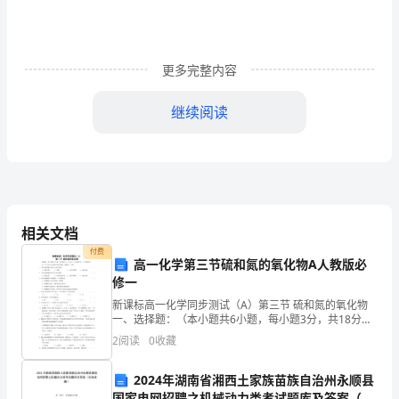
来
的
更多完整内容
那
一
继续阅读
刻，
我
们
便
相关文档
付费
肩
高一化学第三节硫和氮的氧化物A人教版必
修一
负
新课标高一化学同步测试（A）第三节 硫和氮的氧化物
着
一、选择题：（本小题共6小题，每小题3分，共18分，
每小题只有一个正确答案）SO2、NO2 是大气污染的主
2
阅读
0
收藏
要污染物，请解答1－2题1．下列污染现象主要
这
2024年湖南省湘西土家族苗族自治州永顺县
样
国家电网招聘之机械动力类考试题库及答案（各