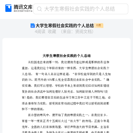
大
大学生寒假社会实践的个人总结
学
大学生寒假社会实践的个人总结
付费
生
4
阅读
收藏
（
来自
：
贤阅文档
）
寒
假
社
会
实
践
的