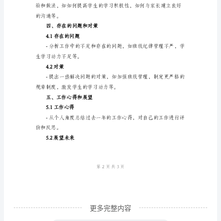
作。
年
级
2.2工作方法
班
主
性。
任
工
作
总
结
模
板
一、
更多完整内容