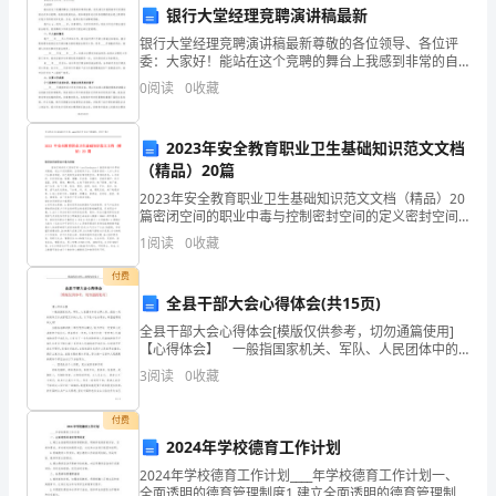
绍
银行大堂经理竞聘演讲稿最新
学
4.1存在的问题
银行大堂经理竞聘演讲稿最新尊敬的各位领导、各位评
委：大家好！能站在这个竞聘的舞台上我感到非常的自
校
豪。首先请允许我感谢市行党委给我这次参与竞聘、检
0
阅读
0
收藏
验自我的机会，我知道能有这次参加竞聘的机会是上级
和
领导对我
生学习动力不足等。
2023年安全教育职业卫生基础知识范文文档
班
4.2对策
（精品）20篇
级
2023年安全教育职业卫生基础知识范文文档（精品）20
篇密闭空间的职业中毒与控制密封空间的定义密封空间
的
（confinedspace）就是所指与外界相对隔绝，进出口受
1
阅读
0
收藏
到限制，自然通风不当，足够多容纳一人
规章制度，激发学生
背
付费
五、工作心得和展望
全县干部大会心得体会(共15页)
景
全县干部大会心得体会[模版仅供参考，切勿通篇使用]
5.1工作心得
情
【心得体会】 一般指国家机关、军队、人民团体中的
公职人员、担任一定的领导工作或管理工作的人员。以
3
阅读
0
收藏
下是本站分享的，希望能帮助到大家! 当前
况，
付费
包
价和反思。
2024年学校德育工作计划
括
5.2展望未来
2024年学校德育工作计划____年学校德育工作计划一、
全面透明的德育管理制度1.建立全面透明的德育管理制