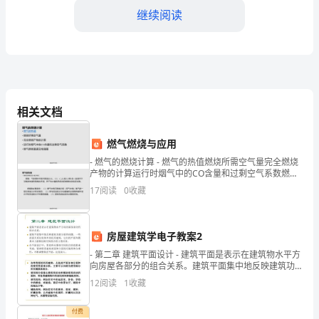
工
继续阅读
作
背
景
和
三、工作亮点和经验
相关文档
目
3.1工作亮点
燃气燃烧与应用
标
- 燃气的燃烧计算 - 燃气的热值燃烧所需空气量完全燃烧
1.1
产物的计算运行时烟气中的CO含量和过剩空气系数燃气
燃烧温度及焓温图 - 第2页/共16页
17
阅读
0
收藏
工
3.2工作经验
作
房屋建筑学电子教案2
背
- 第二章 建筑平面设计 - 建筑平面是表示在建筑物水平方
向房屋各部分的组合关系。建筑平面集中地反映建筑功
景-
能方面的问题，一些剖面关系比较简单的民用建筑，它
12
阅读
1
收藏
们的平面布置基本上能够
的沟通等。
介
付费
四、存在的问题和对策