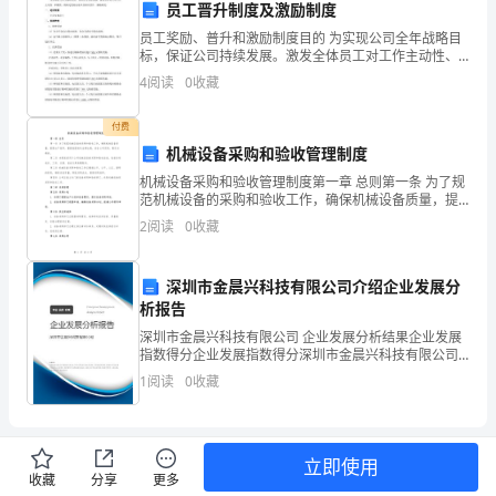
时
员工晋升制度及激励制度
的
员工奖励、普升和激励制度目的 为实现公司全年战略目
标，保证公司持续发展。激发全体员工对工作主动性、
作
积极性，特制定奖励办法以及相关晋升、激励制度。适
4
阅读
0
收藏
用范围 公司全体员工奖励种类 1、
文
付费
水
机械设备采购和验收管理制度
机械设备采购和验收管理制度第一章 总则第一条 为了规
平
范机械设备的采购和验收工作，确保机械设备质量，提
高生产效率，根据我国相关法律法规，结合公司实际，
2
阅读
0
收藏
的
制定本制度。第二条 本制度适用于公司机械设备的采购
和
提
深圳市金晨兴科技有限公司介绍企业发展分
高
析报告
深圳市金晨兴科技有限公司 企业发展分析结果企业发展
老
指数得分企业发展指数得分深圳市金晨兴科技有限公司
综合得分说明：企业发展指数根据企业规模、企业创
1
阅读
0
收藏
师
新、企业风险、企业活力四个维度对企业发展情况进行
评价。
功
不
立即使用
收藏
分享
更多