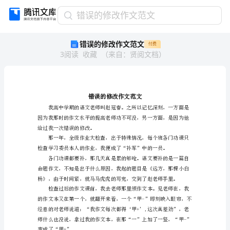
错
错误的修改作文范文
误
错误的修改作文范文
付费
的
3
阅读
收藏
（
来自
：
贤阅文档
）
修
改
作
文
范
文
错