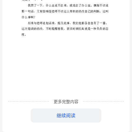
给过我一次错误的修改。
误
的
修
改
作
文
范
文
我
更多完整内容
高
变成了“甲+”。
继续阅读
中
学