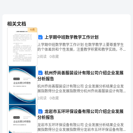
期
什么事啊？
的
相关文档
语
付费
文
上学期中班数学教学工作计划
度。
上学期中班数学教学工作计划 在数学教学上要尊重学生
老
的个体差异和个性发展，注重教学积累和教学实践，不
断提高教师个人综合素质，才能顺应教学发展的需要。
2
阅读
0
收藏
师
数学教师要走出演讲者的角色，成为学生学习的组织者
叫
杭州乔尚善服装设计有限公司介绍企业发展
赵
分析报告
杭州乔尚善服装设计有限公司 企业发展分析结果企业发
冠
展指数得分企业发展指数得分杭州乔尚善服装设计有限
公司综合得分说明：企业发展指数根据企业规模、企业
2
阅读
0
收藏
春。
创新、企业风险、企业活力四个维度对企业发展情况进
行评
之
龙岩市五环环保设备有限公司介绍企业发展
分析报告
所
龙岩市五环环保设备有限公司 企业发展分析结果企业发
以
展指数得分企业发展指数得分龙岩市五环环保设备有限