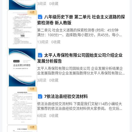
公司综合得分说明：企业发展指数根据企业规模、企业
3
阅读
0
收藏
创新、企业风险、企业活力四个维度对企业发展情况进
记
行评
付费
八年级历史下册 第二单元 社会主义道路的探
忆
索检测卷 新人教版
深
第二单元 社会主义道路的探索检测卷 (时间：45分钟
满分：100分)一、选择题(每小题3分，共45分。每小题
刻，
只有一个选项最符合题目要求)1．“工业化的速度首先决
13
阅读
0
收藏
定于重工业的发展，因此我们必须以发展重
一
太平人寿保险有限公司固始支公司介绍企业
方
发展分析报告
太平人寿保险有限公司固始支公司 企业发展分析结果企
面
业发展指数得分企业发展指数得分太平人寿保险有限公
司固始支公司综合得分说明：企业发展指数根据企业规
是
3
阅读
0
收藏
模、企业创新、企业风险、企业活力四个维度对企业发
展情
因
付费
7依法治县经验交流材料
为
依法治县经验交流材料 下面是我们文秘114的小编给大
家推荐的依法治县经验交流材料供大家参阅。 在灾后重
我
建与法治建设工作中，xxxx乡始终坚持把依法治乡工作
6
阅读
0
收藏
作为一项重要事项，传承法治文明
那
付费