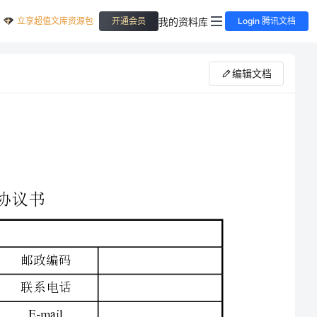
立享超值文库资源包
我的资料库
开通会员
Login 腾讯文档
编辑文档