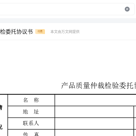
检委托协议书
本文由万文网提供
付费
产品质量仲裁检验委托协议书
称
址
邮政编码
人
联系电话
E-mail
真
称
址
邮政编码
人
联系电话