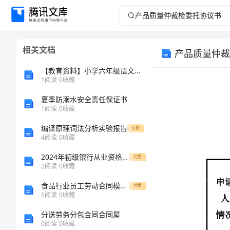
产
品
相关文档
产品质量仲裁
质
【教育资料】小学六年级语文下教案：植物妈妈有办法教学设计
量
1
阅读
0
收藏
夏季防溺水安全责任保证书
仲
1
阅读
0
收藏
裁
编译原理词法分析实验报告
付费
名
4
阅读
0
收藏
申请
检
地
人
2024年初级银行从业资格证《银行业法律法规与综合能力》全真模拟考试试卷C卷
付费
联系
2
阅读
0
收藏
情况
委
传
食品行业员工劳动合同模板(2024版)
付费
名
托
5
阅读
0
收藏
申请
地
分送劳务分包合同合同屋
人
协
0
阅读
0
收藏
联系
情况