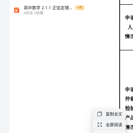
传
议
高中数学 2.1.1 正弦定理课件 北师大版必修5
付费
4
阅读
0
收藏
产
书
产
申请
品
仲裁
质
检验
送
产品
量
情况
仲
裁
检
验
复制全文
委
全屏阅读
托
申请仲裁检验事项