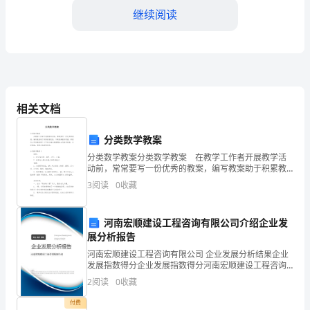
属
继续阅读
单
位：
（单
效性；
位
相关文档
名
分类数学教案
的完整和安全。
称）
分类数学教案分类数学教案 在教学工作者开展教学活
动前，常常要写一份优秀的教案，编写教案助于积累教
三、工作要求：
职
学经验，不断提高教学质量。那要怎么写好教案呢？以
3
阅读
0
收藏
下是小编收集整理的分类数学教案，欢迎阅读，希望大
家能
责
河南宏顺建设工程咨询有限公司介绍企业发
范
作经验；
展分析报告
围：
河南宏顺建设工程咨询有限公司 企业发展分析结果企业
发展指数得分企业发展指数得分河南宏顺建设工程咨询
负
有限公司综合得分说明：企业发展指数根据企业规模、
2
阅读
0
收藏
安全隐患；
企业创新、企业风险、企业活力四个维度对企业发展情
况进
责
付费