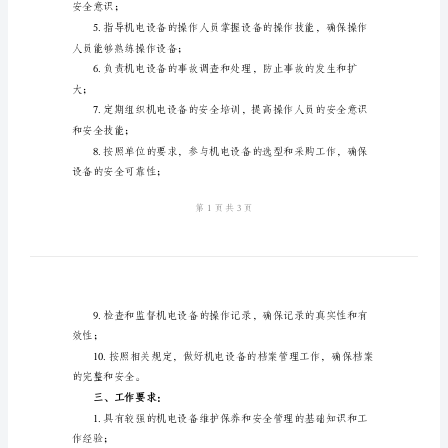
所属单位：（单位名称）
版
机
二、职责分工：
电
班
组
运行；
长
安
度；
全
职
保设备的安全性能；
责
模
安全意识；
版