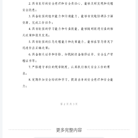
一、
人员能够熟练操作设备；
基
本
信
大；
息：
机
和安全技能；
电
班
设备的安全可靠性；
组
长：
（姓
名）
更多完整内容
所