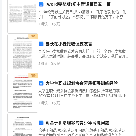
(word完整版)初中背诵篇目五十篇
机
资源，完成工作任务；
7-9年级背默过关篇目(共50篇段)1．孔子语录 论语十则
电
子曰：“学而时习之，不亦说乎？有朋自远方来，不亦乐
乎？人不知而不愠(yùn)，不亦君子乎?” (《学而》) 曾子
1
阅读
0
收藏
设
关政策和技术发展；
付费
备
县长在小麦抢收仪式发言
的
县长在小麦抢收仪式发言同志们：目前，全县小麦抢收
已进入关键时期。经县委、县政府研究决定，我们召开
迅速作出正确决策；
维
这次全县小麦抢收开机仪式，这标志着我县小麦抢收工
5
阅读
0
收藏
作全面拉开序幕。入夏以来，各乡镇及县农机部门
护
付费
保
理证书等；
大学生职业规划协会素质拓展训练经验
大学生职业规划协会素质拓展训练经验-推荐通用稿
养
20XX年12月1日中午至下午，就业办林老师为我们职业
规划协会的一部分成员举行一个激发潜能的拓展训练，
和
1
阅读
0
收藏
地点就在我们学生经常去烧烤的大王洲，此训练
求；
安
论基于和谐理念的青少年网瘾问题
全
力；
论基于和谐理念的青少年网瘾问题基于和谐理念的青少
管
年网瘾问题引言：随着互联网的普及和移动设备的普