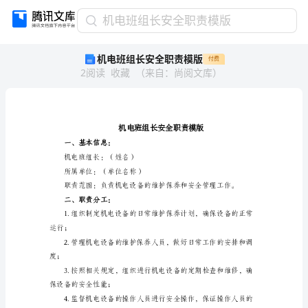
机
机电班组长安全职责模版
电
机电班组长安全职责模版
付费
班
2
阅读
收藏
（
来自
：
尚阅文库
）
组
长
安
全
职
责
一、基本信息：
模
机电班组长：（姓名）