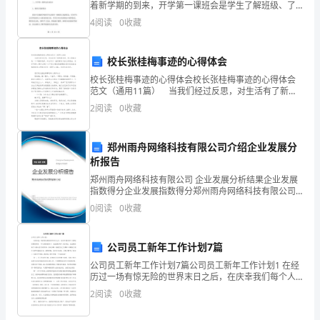
得
着新学期的到来，开学第一课班会是学生了解班级、了
解学校、学习班级规章制度以及积极进取的重要环节，
了
4
阅读
0
收藏
对学生的学习积极性以及学习成效都有非常重要的作
用。我们如
市
校长张桂梅事迹的心得体会
民
校长张桂梅事迹的心得体会校长张桂梅事迹的心得体会
范文（通用11篇） 当我们经过反思，对生活有了新的
的
看法时，写心得体会是一个不错的选择，如此可以一直
2
阅读
0
收藏
更新迭代自己的想法。怎样写好心得体会呢？以下是小
信
编
赖
郑州雨舟网络科技有限公司介绍企业发展分
析报告
和
郑州雨舟网络科技有限公司 企业发展分析结果企业发展
指数得分企业发展指数得分郑州雨舟网络科技有限公司
给
综合得分说明：企业发展指数根据企业规模、企业创
0
阅读
0
收藏
新、企业风险、企业活力四个维度对企业发展情况进行
予。
评价。
雨
公司员工新年工作计划7篇
公司员工新年工作计划7篇公司员工新年工作计划1 在经
影
历过一场有惊无险的世界末日之后，在庆幸我们每个人
都还活着的时候，-年它轻轻的来了，走进我们每个人的
2
阅读
0
收藏
高
身边，走进我们每个人的心里!历经坎坷，多灾多难