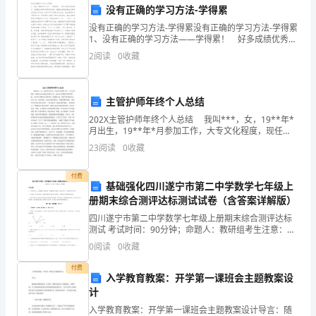
没有正确的学习方法-学得累
会
没有正确的学习方法-学得累没有正确的学习方法-学得累
1、没有正确的学习方法——学得累！ 好多成绩优秀的
涌
孩子，能够轻松取得非常好的成绩，重要的原因就是他
2
阅读
0
收藏
们都有自己的学习方法。在学习中不讲究方式方法，往
现
出
主管护师年终个人总结
很
202X主管护师年终个人总结 我叫***，女，19**年*
月出生，19**年*月参加工作，大专文化程度，现任
多
*******医院**科护士长。19**年*月获得主管护师资
23
阅读
0
收藏
格，19**年*月聘任为主管
优
付费
基础强化四川遂宁市第二中学数学七年级上
秀
册期末综合测评达标测试试卷（含答案详解版）
的
四川遂宁市第二中学数学七年级上册期末综合测评达标
测试 考试时间：90分钟；命题人：教研组考生注意：
学
1、本卷分第I卷（选择题）和第Ⅱ卷（非选择题）两部
0
阅读
0
收藏
分，满分100分，考试时间90分钟2、答卷前，考生务
生，
付费
入学教育教案：开学第一课班会主题教案设
赢
计
入学教育教案：开学第一课班会主题教案设计导言：随