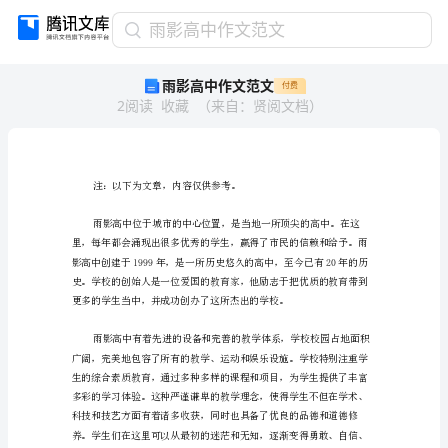
雨
雨影高中作文范文
影
雨影高中作文范文
付费
高
2
阅读
收藏
（
来自
：
贤阅文档
）
中
作
文
范
文
注：以下为文章，内
注：
以