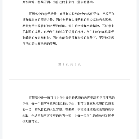
下
为
文
章，
内
容
仅
供
参
考。
雨
影
高