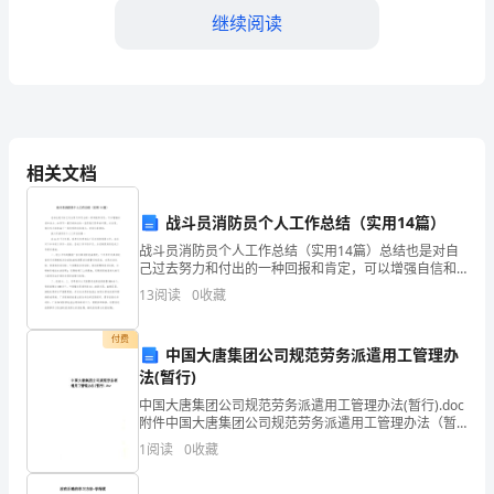
一
继续阅读
所
顶
尖
相关文档
的
高
战斗员消防员个人工作总结（实用14篇）
中。
战斗员消防员个人工作总结（实用14篇）总结也是对自
供无限可能。
己过去努力和付出的一种回报和肯定，可以增强自信和
动力。如何写一篇完美的总结一直是我们思考的问题。
在
13
阅读
0
收藏
在这里，我们为大家准备了一些优秀的总结范文，欢迎
大家阅
这
付费
中国大唐集团公司规范劳务派遣用工管理办
里，
法(暂行)
每
中国大唐集团公司规范劳务派遣用工管理办法(暂行).doc
附件中国大唐集团公司规范劳务派遣用工管理办法（暂
行）第一章 总 则第一条 为进一步加强和规范中国大唐集
年
1
阅读
0
收藏
团公司（以下简称集团公司）劳务派遣用
都