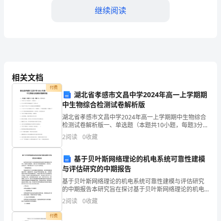
族
继续阅读
的
植
物
杂
面的特征。强调:人工干扰环境
相关文档
草
付费
湖北省孝感市文昌中学2024年高一上学期期
主要内容:【重点以及考点】
中生物综合检测试卷解析版
的
湖北省孝感市文昌中学2024年高一上学期期中生物综合
三
检测试卷解析版一、单选题（本题共10小题，每题3分，
1.杂草形态结构的多样性
共30分）1、下列有关ATP的叙述中，正确的是（ ）A．
2
阅读
0
收藏
性:
ATP-ADP循环使得细胞储存了大
适
基于贝叶斯网络理论的机电系统可靠性建模
与评估研究的中期报告
应
2.杂草生活史的多样性
基于贝叶斯网络理论的机电系统可靠性建模与评估研究
的中期报告本研究旨在探讨基于贝叶斯网络理论的机电
性
系统可靠性建模与评估方法。本报告为中期报告，主要
2
阅读
0
收藏
介绍了研究的背景和意义、研究方法、已完成工作、存
(前
在问题以
付费