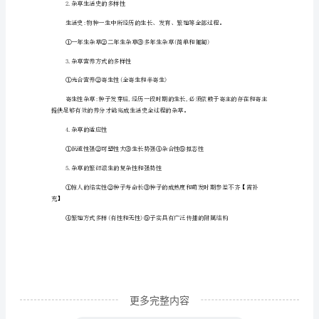
杂
2.防除成本巨额
草:
在
3.给人类生产活动带来不便
人
4.是许多病虫害的中间寄主和宿主
工
生
境
6.威胁人畜安全
自
然
杂草的生物学和生态学特性
繁
衍
其
种
更多完整内容