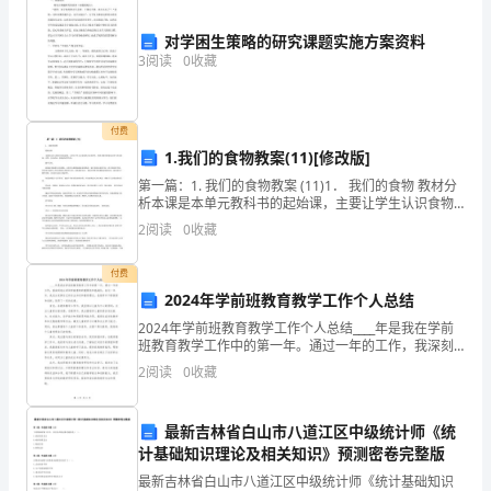
提
对学困生策略的研究课题实施方案资料
和
3
阅读
0
收藏
3.杂草营养方式的多样性
先
①光合营养②寄生性(全寄生和半寄生)
决
付费
1.我们的食物教案(11)[修改版]
条
第一篇：1. 我们的食物教案 (11)1． 我们的食物 教材分
析本课是本单元教科书的起始课，主要让学生认识食物
件)、
的丰富多样性。教科书循序渐进地安排了活动准备、过
2
阅读
0
收藏
程、自由活动、拓展活动等内容。 教学目标：
持
4.杂草的适应性
付费
续
2024年学前班教育教学工作个人总结
性
2024年学前班教育教学工作个人总结____年是我在学前
班教育教学工作中的第一年。通过一年的工作，我深刻
(核
地认识到学前教育的重要性和挑战性。在这一年中，我
2
阅读
0
收藏
5.杂草的繁衍滋生的复杂性和强势性
充分发挥自己的专业知识和教育理念，在教学中不断探
心
最新吉林省白山市八道江区中级统计师《统
地
计基础知识理论及相关知识》预测密卷完整版
充】
位)、
最新吉林省白山市八道江区中级统计师《统计基础知识