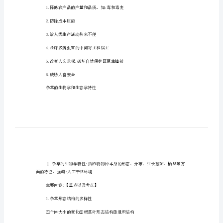
绪论
识
概
杂草:在人工生境自然繁
要
《杂
果)【考点】杂草的有益性:
草
学》
知
识
概
剂
要
绪
杂草的危害性:
论