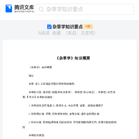
杂
杂草学知识要点
草
杂草学知识要点
付费
学
6
阅读
收藏
（
来自
：
文库吧
）
知
识
要
点
《杂
草
学》
《杂草学》知识概要
知