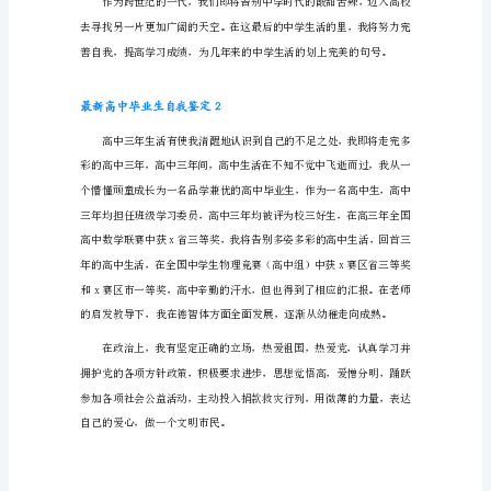
最
新
高
中
毕
业
生
自
我
鉴
定
1
时