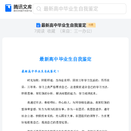
最
最新高中毕业生自我鉴定
新
最新高中毕业生自我鉴定
付费
高
7
阅读
收藏
（
来自
：
三一办公
）
中
毕
业
生
自
我
鉴