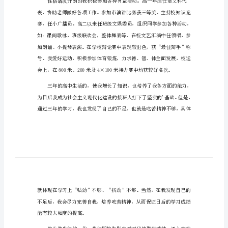
最新高中毕业生自我鉴定1
定
最
新
高
中
毕
业
生
自
好地锻炼自己，提高自己的思想觉悟。
我
鉴
定