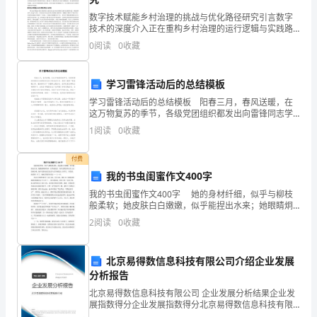
首
数字技术赋能乡村治理的挑战与优化路径研究引言数字
最新高中毕业生自我鉴定2
技术的深度介入正在重构乡村治理的运行逻辑与实践路
三
径，成为推动乡村振兴战略实施的关键驱动力。当前，
0
阅读
0
收藏
信息技术与基层治理的融合不断深化，但技术赋能过程
年
中仍面临
学习雷锋活动后的总结模板
学
学习雷锋活动后的总结模板 阳春三月，春风送暖，在
习
这万物复苏的季节，各级党团组织都发出向雷锋同志学
习的活动号召。我校开展的“青春耀三秦，服务新时代”学
1
阅读
0
收藏
生
雷锋主题活动，在学校党支部的正确领导下，全校各学
院
活
付费
我的书虫闺蜜作文400字
的，
我的书虫闺蜜作文400字 她的身材纤细，似乎与柳枝
般柔软；她皮肤白白嫩嫩，似乎能捏出水来；她眼睛炯
历
炯有神，似乎能说话，她可是我们班女生公认的班花
2
阅读
0
收藏
哦。她不仅漂亮而且还是个品学兼优的三好学生，你们
历
猜，
在
北京易得数信息科技有限公司介绍企业发展
分析报告
目：
北京易得数信息科技有限公司 企业发展分析结果企业发
展指数得分企业发展指数得分北京易得数信息科技有限
三
公司综合得分说明：企业发展指数根据企业规模、企业