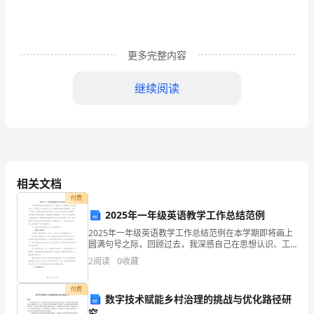
光
如
更多完整内容
梭，
转
继续阅读
眼
即
逝，
能有较大幅度的提高。
当
相关文档
付费
毕
2025年一年级英语教学工作总结范例
业
2025年一年级英语教学工作总结范例在本学期即将画上
圆满句号之际，回顾过去，我深感自己在思想认识、工
在
作态度、学习能力以及个人素质等方面均有显著提升。
2
阅读
0
收藏
在这一学期中，我始终坚持四项基本原则，坚定支持中
即，
国共
付费
数字技术赋能乡村治理的挑战与优化路径研
回
究