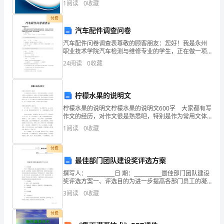
1
阅读
0
收藏
创新、企业风险、企业活力四个维度对企业发展情况进
年
行评
付费
来，
汽车配件调查问卷
汽车配件问卷调查表尊敬的顾客朋友：您好！我是永州
学
职业技术学院汽车检测与维修专业的学生，正在做一项
自己的爱心，做一个文明市民。
关于汽车配件的市场调查。您的意见对我们的学习将有
24
阅读
0
收藏
习
很大帮助，希望您能花几分钟时间帮我们完成下面的调
查。我们
上
柠檬水果的说明文
我
柠檬水果的说明文柠檬水果的说明文600字 大家都有写
作文的经历，对作文很是熟悉吧，特别是作为常用文体
严
的说明文，说明文写作的目的就是要告诉读者某个事物
1
阅读
0
收藏
或某个事物的某方面的知识。我们应该怎么写这类型的
格
付费
要
最佳部门团队建设奖评选方案
求
撰写人：___________日 期：___________最佳部门团队建设
奖评选方案一、评选目的为进一步提高各部门员工的凝
自
聚力和向心力，充分展现各部门员工团结进取、蓬勃向
3
阅读
0
收藏
上的精神风貌，通过发挥最佳部
己，
付费