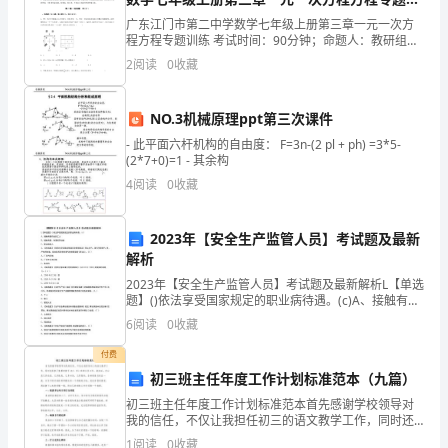
练试卷（含答案详解版）
了
广东江门市第二中学数学七年级上册第三章一元一次方
程方程专题训练 考试时间：90分钟；命题人：教研组考
生注意：1、本卷分第I卷（选择题）和第Ⅱ卷（非选择
哪
2
阅读
0
收藏
题）两部分，满分100分，考试时间90分钟2、答卷
些
NO.3机械原理ppt第三次课件
事
- 此平面六杆机构的自由度： F=3n-(2 pl + ph) =3*5-
(2*7+0)=1 - 其余构
情。
4
阅读
0
收藏
2.
有
2023年【安全生产监管人员】考试题及最新
解析
感
2023年【安全生产监管人员】考试题及最新解析L【单选
题】()依法享受国家规定的职业病待遇。(c)A、接触有害
情
作业的工人B、接触有毒、有害的劳动者C、职业病病人
6
阅读
0
收藏
2、【单选题】《危险化学品输送管道安全管
地
付费
朗
初三班主任年度工作计划标准范本（九篇）
初三班主任年度工作计划标准范本首先感谢学校领导对
读
我的信任，不仅让我担任初三的语文教学工作，同时还
承担了重要的担子-初三（5）班班主任工作。说实话，
1
阅读
0
收藏