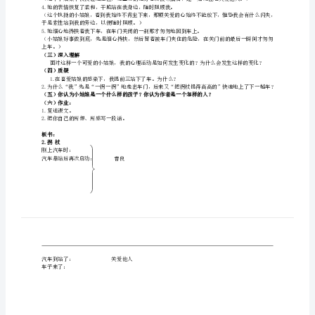
重点难点：
教
重点
：按照顺序说说围绕拐杖发生了哪些事情。
难点
：能够结合上下文体会“我”的感受。
案
教学时间：
1课时
教学准备：
课件
北
教学过程：
（一）初读课文
京
（二）深入理解课文
版
1.从人群中拽了拽我的衣服。
（小姑娘
拐
2.她微笑的脸上露出淡淡的尴尬。
杖
教
有在乎其他的事情。）
学
目
4.她的
标
于是索性站到我的旁边，以便随时照顾。）