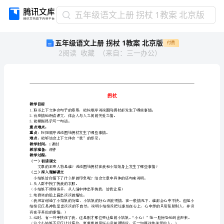
五
五年级语文上册 拐杖 1教案 北京版
年
五年级语文上册 拐杖 1教案 北京版
付费
级
2
阅读
收藏
（
来自
：
三一办公
）
语
文
上
册
拐
拐杖
杖
教学目标
1
2.有感情地朗读课文，体会人与人之间的关爱之情。
3.能根据提示写一句话。