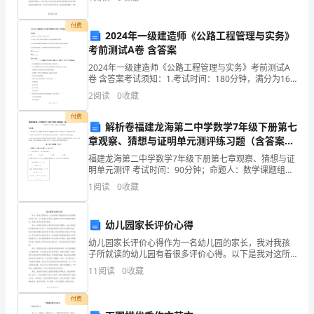
课
内心是几多欣喜，几多忧愁，几多冲劲，几多期待，各
种感情
文，
付费
2024年一级建造师《公路工程管理与实务》
体
考前测试A卷 含答案
2024年一级建造师《公路工程管理与实务》考前测试A
会
卷 含答案考试须知：1.考试时间：180分钟，满分为160
分。 2.全卷共三大题，包括单项选择题、多项选择题和
人
2
阅读
0
收藏
案例分析题。3.作答单项选择题和多项选
与
付费
解析卷福建龙海第二中学数学7年级下册第七
章观察、猜想与证明单元测评练习题（含答案解
人
析）
福建龙海第二中学数学7年级下册第七章观察、猜想与证
之
明单元测评 考试时间：90分钟；命题人：数学课题组考
生注意：1、本卷分第I卷（选择题）和第Ⅱ卷（非选择
1
阅读
0
收藏
间
题）两部分，满分100分，考试时间90分钟2、答
的
幼儿园家长评价心得
关
幼儿园家长评价心得作为一名幼儿园的家长，我对我孩
子所就读的幼儿园有着很多评价心得。以下是我对这所
爱
幼儿园的综合评价和宝贵的经验总结，希望对其他家长
11
阅读
0
收藏
有所帮助。首先，我觉得这所幼儿园的师资力量非常强
大。幼儿
之
付费