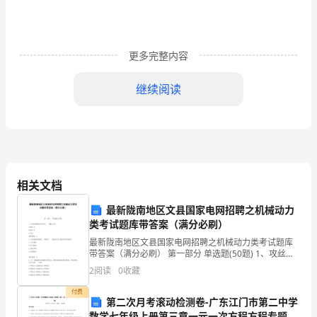
能
按
更多完整内容
顺
序
继续阅读
汽车到站了：关爱他人
说
车子来了：
说
围
相关文档
绕
最新陇南地区文县国家电网招聘之机械动力
拐
类考试题库带答案（满分必刷）
杖
最新陇南地区文县国家电网招聘之机械动力类考试题库
带答案（满分必刷） 第一部分 单选题(50题) 1、攻丝前
都
的底孔直径应( )螺纹小径A.略大于B.略小于C.等于【答
2
阅读
0
收藏
案】：A2、滑动轴承装配时
发
付费
第二次月考滚动检测卷-广东江门市第二中学
生
数学七年级上册第三章一元一次方程方程专题训