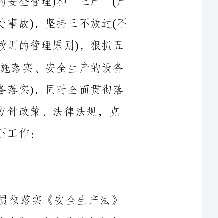
个落实(安全管理的思想落实、安全管理的措施落实、安全生产的设备
落实、安全管理的措施落实、安全生产的设备落实)，同时全面贯彻落
实国家和自治区有关安全生产方面的一系列方针政策、法律法规，克
半年以来，我局安全生产领导小组积极贯彻落实《安全生产法》
和国务院《关于进一步加强安全生产的工作决定》，市安监局和各乡
镇场、站所同心协力、齐抓共管，大力开展安全生产教育，营造“以
人为本”、“安全第一”、“珍惜生命、关注安全”的社会氛围，狠
抓事故隐患，经过努力，在具体安全生产工作生产工作中我们比往年
有所进步，取得良好成绩，对各乡镇场、乡镇企业进行安全检查次数