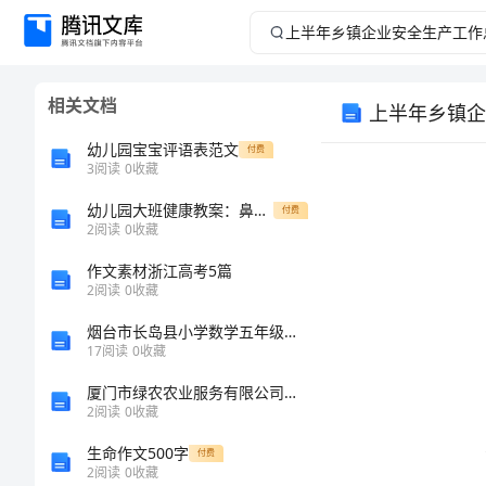
上
半
相关文档
上半年乡镇企
年
幼儿园宝宝评语表范文
付费
乡
3
阅读
0
收藏
幼儿园大班健康教案：鼻子的故事（通用10篇）
镇
付费
2
阅读
0
收藏
企
作文素材浙江高考5篇
2
阅读
0
收藏
业
烟台市长岛县小学数学五年级下学期数学期中试卷
17
阅读
0
收藏
安
厦门市绿农农业服务有限公司介绍企业发展分析报告
全
2
阅读
0
收藏
生命作文500字
付费
生
2
阅读
0
收藏