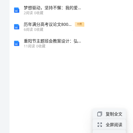
产
梦想驱动，坚持不懈：我的爱生活演讲
2
阅读
0
收藏
工
历年满分高考议论文800字(精选5篇)
付费
6
阅读
0
收藏
作
重阳节主题班会教案设计：弘扬传统美德，培养人才
11
阅读
0
收藏
总
结
上
半
年
乡
复制全文
镇
全屏阅读
企