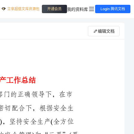
立享超值文库资源包
我的资料库
开通会员
Login 腾讯文档
编辑文档
XX年上半年，在市委、市政府等上级部门的正确领导下，在市
安监局的大力支持下，在各乡镇基层站所的密切配合下，根据安全生
产的特点(预防性、长期性、科学性、群众性)，坚持安全生产(全方位
的安全管理，全过程的安全管理、全员参与的安全管理)和“三严”(严
密的安全生产制度、严格安全监督、严肃查处事故)，坚持三不放过(不
放过事故原因、不放过责任人，不放过事故教训的管理原则)，狠抓五