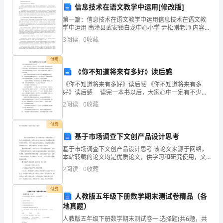
信息技术在语文教学中运用[修改版]
卷
7、幼儿园两餐间隔时间不得少于()小时。
第一篇：信息技术在语文教学中运用信息技术在语文教
附
学中运用 南漳县武安镇白龙中心小学 尹松刚老师 内容摘
()、()等生活习惯和生活自理能力。
要：运用多媒体课程资源，丰富语文课程内容，改变教
3
阅读
0
收藏
答
学的呈现方式，丰富语文教学的内容，调动学生学习的
9、水痘发生后，患儿应马上()，保育员对班级活动
、寝
积
窗
通风()小时。
案
付费
《你不知道将来有多好》读后感
粉加水()。
考
《你不知道将来有多好》读后感 《你不知道将来有多
好》读后感 读完一本书以后，大家心中一定有不少感
室
试
12、保育员配合
悟，是时候抽出时间写写读后感了。那么你真的懂得怎
2
阅读
0
收藏
么写读后感吗？下面是为大家的《你不知道将来有多
须
好》读
付费
知：
基于市场调查下文创产品设计思考
分钟左右，不可()，避免()。
1、
基于市场调查下文创产品设计思考 该论文来源于网络，
本站转载的论文均是优质论文，供学习和研究使用，文
中立场与本网站
考
2
阅读
0
收藏
17、缺乏维生素A可患()。
1
试
付费
人教版五年级下册数学期末测试卷精品（各
时
20、保育员在进餐中不能()，不利用进餐时间()；
不
地真题）
允
或者
许幼儿在进餐时大声交谈。
间：
人教版五年级下册数学期末测试卷一.选择题(共6题，共