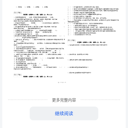
位
保
学校
姓名
育
考
准
证号
国家职业资格考试《初级保育员》真题练习试题
………
考试须知
员》
：
密
……….………
…
1、考试时间：120分钟，本卷满分为100分。
真
封
………………
…
线
………………
题
…
内
……..………
练
………
不
………………
单选题
本题共
小题
每题
分
共
习
（
25
，
1
，
25
…….
准
………………
试
更多完整内容
答
…….
题
……………
2、药品登记表中不能没有（）
题
继续阅读
A
A、近视B、正