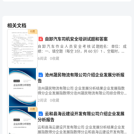
4、将物品放入蒸箱内的消毒方法是()。
卷
附
相关文档
Ｃ.抖腿Ｄ.两肩歪斜
付费
答
自卸汽车司机安全培训试题和答案
7、幼儿园的环境创设主要是指()。
自 卸 汽 车 作 业 人 员 安 全 考 核 试 题姓名： 单位： 成
案
绩：一、填空题（每空 3分，共 60 分）1 、空载时，车
辆后下部防护装置离地高度不大于 ，平面距车辆最后端
6
阅读
0
收藏
的水 mm平距离不大
国
8、指导婴幼儿发餐具应以()为原则。
沧州晟民物流有限公司介绍企业发展分析报
家
告
职
沧州晟民物流有限公司 企业发展分析结果企业发展指数
10、幼儿园预防蛔虫病的措施是()。
得分企业发展指数得分沧州晟民物流有限公司综合得分
业
说明：企业发展指数根据企业规模、企业创新、企业风
2
阅读
0
收藏
11、恒牙的数量是()。
险、企业活力四个维度对企业发展情况进行评价。该企
资
业的
A、20-32B、25-30C、14-28D、28-32
付费
云和县海云建设开发有限公司介绍企业发展
格
分析报告
要的三步。
考
云和县海云建设开发有限公司 企业发展分析结果企业发
展指数得分企业发展指数得分云和县海云建设开发有限