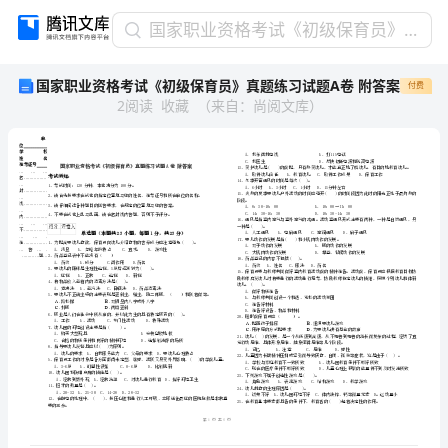
国
国家职业资格考试《初级保育员》真题练习试题A卷 附答案
家
国家职业资格考试《初级保育员》真题练习试题A卷 附答案
付费
职
2
阅读
收藏
（
来自
：
尚阅文库
）
业
资
格
考
试
《初
级
单