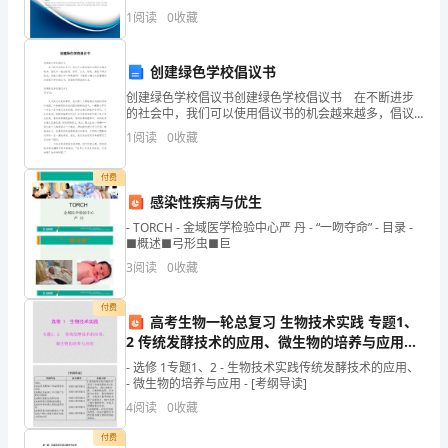
公司综合得分说明：企业发展指数根据企业规模、企业
试
1
阅读
0
收藏
创新、企业风险、企业活力四个维度对企业发展情况进
行评
《初
创建绿色学校倡议书
级
创建绿色学校倡议书创建绿色学校倡议书 在不断进步
的社会中，我们可以使用倡议书的机会越来越多，倡议
保
书一般由标题、称呼、正文、结尾、落款五部分组成。
1
阅读
0
收藏
还是对倡议书一筹莫展吗？下面是小编为大家整理的创
育
建绿
付费
员》
感染性疾病与优生
真
- TORCH - 金域医学检验中心严 丹 - “一吻夺命” - 目录 -
■概述■弓形虫■巨
填空题
本题共
小题
每题
分
共
题
（
22
，
1
，
20
3
阅读
0
收藏
练
付费
高考生物一轮总复习 生物技术实践 专题1、
习
2 传统发酵技术的应用、微生物的培养与应用课
件 选修1
试
- 选修 1专题1、2 - 生物技术实践传统发酵技术的应用、
的同时，要高度重视幼儿的（）。
- 微生物的培养与应用 - [考纲导读]
题
4
阅读
0
收藏
A
付费