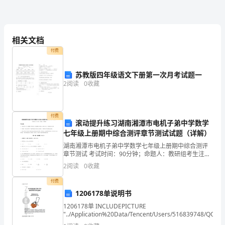
作
文
了。”
相关文档
付费
我
有
苏教版四年级语文下册第一次月考试题一
2
阅读
0
收藏
一
个
付费
滚动提升练习湖南湘潭市电机子弟中学数学
好
七年级上册期中综合测评章节测试试题（详解）
朋
湖南湘潭市电机子弟中学数学七年级上册期中综合测评
章节测试 考试时间：90分钟；命题人：教研组考生注
友，
意：1、本卷分第I卷（选择题）和第Ⅱ卷（非选择题）两
2
阅读
0
收藏
部分，满分100分，考试时间90分钟2、答卷前，考
他
付费
1206178单说明书
叫
1206178单 INCLUDEPICTURE
陈
"../Application%20Data/Tencent/Users/516839748/QQ/