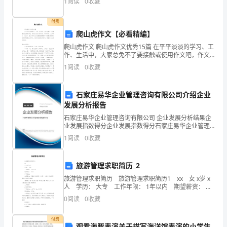
1
阅读
0
收藏
钟
杨，
付费
爬山虎作文【必看精编】
虽
爬山虎作文 爬山虎作文优秀15篇 在平平淡淡的学习、工
作、生活中，大家总免不了要接触或使用作文吧，作文
然
可分为小学作文、中学作文、大学作文（论文）。怎么
1
阅读
0
收藏
写作文才能避免踩雷呢？下面是小编帮大
只
有
石家庄易华企业管理咨询有限公司介绍企业
发展分析报告
12
石家庄易华企业管理咨询有限公司 企业发展分析结果企
业发展指数得分企业发展指数得分石家庄易华企业管理
岁，
咨询有限公司综合得分说明：企业发展指数根据企业规
1
阅读
0
收藏
模、企业创新、企业风险、企业活力四个维度对企业发
却
展情
像
旅游管理求职简历_2
旅游管理求职简历 旅游管理求职简历1 xx 女 x岁 x
14
人 学历： 大专 工作年限： 1年以内 期望薪资： 面
议 工作地点： 求职意向：客服专员/助理 | 计调 | 人
岁
0
阅读
0
收藏
事
的
付费
观看海豚表演关于描写海洋馆表演的小学生