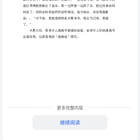
文
我
呢！
可
爱
的
漫
画
迷
朋
更多完整内容
友
优
继续阅读
秀