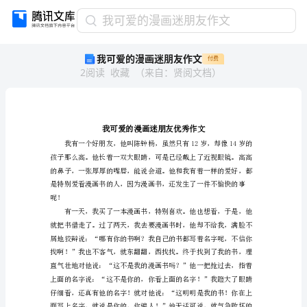
我
我可爱的漫画迷朋友作文
可
我可爱的漫画迷朋友作文
付费
爱
2
阅读
收藏
（
来自
：
贤阅文档
）
的
漫
画
迷
朋
友
作