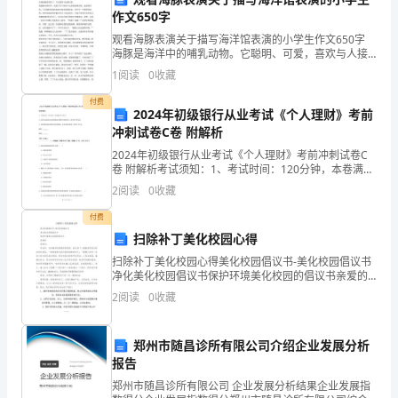
孩
作文650字
观看海豚表演关于描写海洋馆表演的小学生作文650字
子
海豚是海洋中的哺乳动物。它聪明、可爱，喜欢与人接
近。对此，我早有耳闻。俗话说，耳闻为虚，眼见为
那
1
阅读
0
收藏
实。所以我早就想去亲眼目睹海豚的英姿了。今天我终
于如愿
付费
么
2024年初级银行从业考试《个人理财》考前
冲刺试卷C卷 附解析
高。
2024年初级银行从业考试《个人理财》考前冲刺试卷C
他
卷 附解析考试须知：1、考试时间：120分钟，本卷满分
为100分。 2、请首先按要求在试卷的指定位置填写您的
2
阅读
0
收藏
姓名、准考证号等信息。 3、请仔细阅读各
长
付费
着
扫除补丁美化校园心得
一
扫除补丁美化校园心得美化校园倡议书-美化校园倡议书
净化美化校园倡议书保护环境美化校园的倡议书亲爱的
同学们：你们好。当你踏进花园般的校园时，我们每个
双
2
阅读
0
收藏
人都能感受到它的洁净和美丽，一株株绿树为我们提供
新鲜的
大
郑州市随昌诊所有限公司介绍企业发展分析
眼
报告
睛，
郑州市随昌诊所有限公司 企业发展分析结果企业发展指