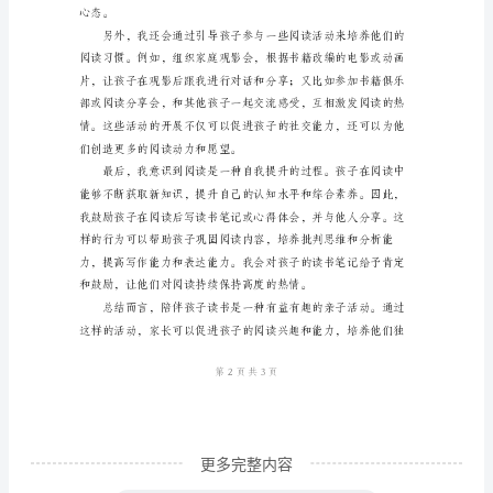
随
着
时
代
的
发
展
和
科
技
的
进
更多完整内容
步，