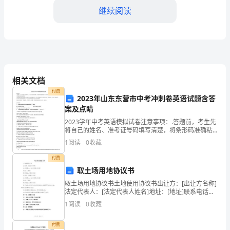
2024
继续阅读
年
的
孩
现出来。
子
相关文档
付费
已
2023年山东东营市中考冲刺卷英语试题含答
案及点睛
经
2023学年中考英语模拟试卷注意事项：.答题前，考生先
具
将自己的姓名、准考证号码填写清楚，将条形码准确粘
贴在条形码区域内。.答题时请按要求用笔。.请按照题号
1
阅读
0
收藏
顺序在答题卡各题目的答题区域内作答，超出答题区
备
付费
了
取土场用地协议书
更
取土场用地协议书土地使用协议书出让方：[出让方名称]
心态。
法定代表人：[法定代表人姓名]地址：[地址]联系电话：
[联系电话]承租方：[承租方名称]法定代表人：[法定代表
多
1
阅读
0
收藏
人姓名]地址：[地址]联系电话：[联系
与
付费