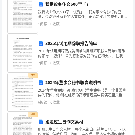
我爱故乡作文600字「」
过
我爱故土作文600字「优秀」 我对家乡有独特的喜
去
爱，特别钟爱家乡的人文情怀，无论是岁月的流逝，时
光的变幻，环境的变迁，都不曾改变。收集我爱故土
1
阅读
0
收藏
不
的，欢送阅读。 我爱我的家乡。你知道我的家乡是谁
吗
同
2025年试用期辞职报告简单
的
们创造更多的阅读动力和愿望。
2025年试用期辞职报告简单试用期辞职报告简单1 尊敬
的领导： 您好！ 首先感谢您对我的信任和支持，让我加
阅
入了xxx这个团队。进公司工作已近一个月了，从内心感
2
阅读
0
收藏
觉，我完全不适合和
读
付费
方
2024年董事会秘书职责说明书
式
2024年董事会秘书职责说明书董事会秘书是一个非常重
要的职位，他/她在组织的高级管理层中扮演着至关重要
和
的角色。董事会秘书负责确保董事会的高效运作，并提
6
阅读
0
收藏
供必要的支持和指导。以下是2024年董事会秘书的职
选
付费
择。
姐姐过生日作文素材
姐姐过生日作文素材 每个人都自己过生日那天，可以
他
吃蛋糕，然后许愿，收到一堆祝福，是多么幸福的事情