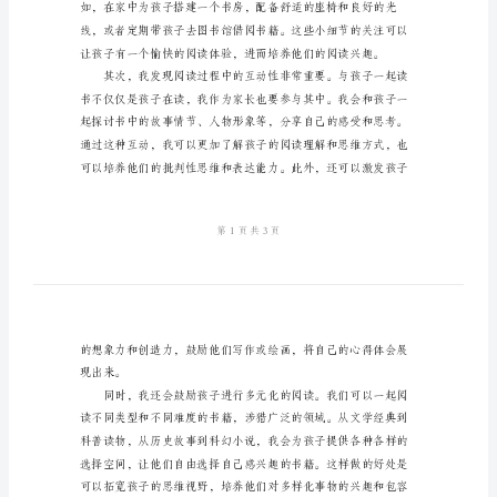
会
2024
年
依然是非常重要的。
陪
孩
子
读
书
心
得
体
会