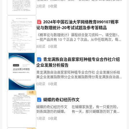
啊。下面是为您带来的是姐姐过生日素材 相关内容，希
们
2
阅读
0
收藏
望对您有所帮助。 今天是姐姐的生日，她满20岁
更
2024年中国石油大学网络教育090107概率
倾
论与数理统计-20考试试题及参考答精品
《概率论与数理统计》课程综合复习资料一、填空题1、
向
一批产品共有 10 个正品 2 个次品，从中任取两次，每次
取一个（有放回） 。则第一次取到次品，第二次取到正
于
8
阅读
0
收藏
品的概率为概率为；恰有一次取到次品的概率为
通
青龙满族自治县家家旺种植专业合作社介绍
企业发展分析报告
过
青龙满族自治县家家旺种植专业合作社 企业发展分析结
电
果企业发展指数得分企业发展指数得分青龙满族自治县
家家旺种植专业合作社综合得分说明：企业发展指数根
0
阅读
0
收藏
据企业规模、企业创新、企业风险、企业活力四个维度
子
对企
付费
书、
蝴蝶的奇幻经历作文
网
蝴蝶的奇幻经历作文 在蝴蝶家族里，有一只爱历险，
到各国游历的蝴蝶。 有一天，那只蝴蝶游历到了美
国，它在美国那儿游历的时候，认识了许许多多和它性
络
1
阅读
0
收藏
格相投的蝴蝶伙伴。一年几个月以后，他游遍了全球，
回
阅