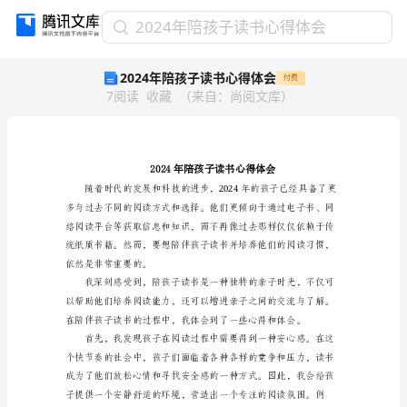
2024
2024年陪孩子读书心得体会
年
2024年陪孩子读书心得体会
付费
陪
7
阅读
收藏
（
来自
：
尚阅文库
）
孩
子
读
书
心
得
体