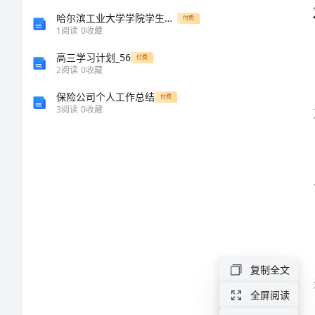
行
哈尔滨工业大学学院学生工作总结
付费
1
阅读
0
收藏
管
高三学习计划_56
付费
2
阅读
0
收藏
理
保险公司个人工作总结
付费
3
阅读
0
收藏
规
定
电
气
和
用
复制全文
电
全屏阅读
设