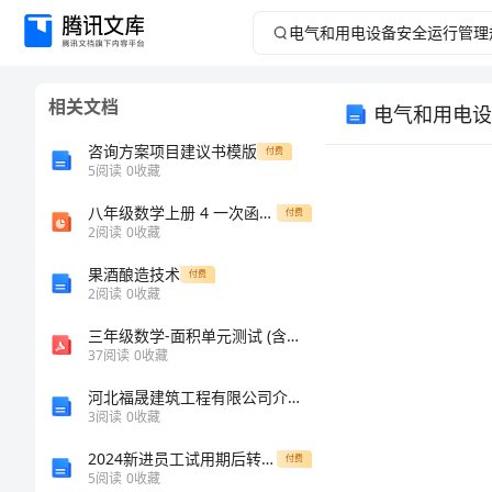
电
气
相关文档
电气和用电设
和
咨询方案项目建议书模版
付费
用
5
阅读
0
收藏
八年级数学上册 4 一次函数双休作业（六）课件 （新版）北师大版
电
付费
2
阅读
0
收藏
设
果酒酿造技术
付费
2
阅读
0
收藏
备
三年级数学-面积单元测试 (含答案)
37
阅读
0
收藏
安
河北福晟建筑工程有限公司介绍企业发展分析报告
2000字。
全
3
阅读
0
收藏
2024新进员工试用期后转正的自我鉴定
付费
运
5
阅读
0
收藏