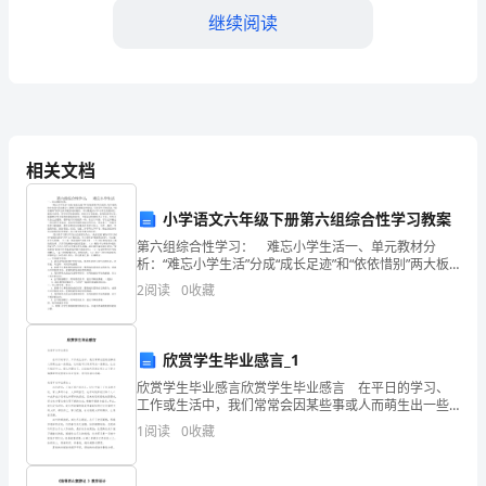
作，
继续阅读
对
待
2.
客
4.
户
相关文档
满意。
及
小学语文六年级下册第六组综合性学习教案
同
第六组综合性学习： 难忘小学生活一、单元教材分
6.
员工只可在非工作时间购物。
析：“难忘小学生活”分成“成长足迹”和“依依惜别”两大板
事。
块。每个板块的主体是“活动建议”，教师可以根据这些建
2
阅读
0
收藏
议，引导学生开展活动。“阅读材料”供学生在开展
7.
2.
8.
上班时间不允许吃零食。
勉
欣赏学生毕业感言_1
9.
欣赏学生毕业感言欣赏学生毕业感言 在平日的学习、
励
工作或生活中，我们常常会因某些事或人而萌生出一些
10.
库房若发现偷吃货物(按偷盗处理)。
想法，这时就可以将其写成一篇感言，让自己铭记于
—
1
阅读
0
收藏
心。那么问题来了，应该如何写感言呢？以下是小编整
理的
五、上班时
对