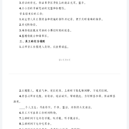
管
2.
理
3.
诚实—作风诚实，反对虚假作风。
规
4.
章
5.
制
观。
度
二、开关门营业工作
一、
开门营业前的工作：
工
1.
作
列商品，验货区，仓库。
态
2.
度
备牢固。
1.
3.
热