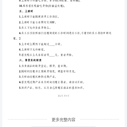
4.
办公区的书面凭证的完整和条理性。
情
营业结束后的工作：
—
以
1.
热
2.
补充购物袋。
情
3.
的
4.
整理收银台和销售区。
态
三、员工的行为准则
度
1.
必须穿工作服进
对
待
本
职
更多完整内容
工