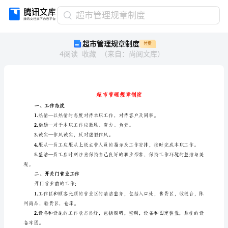
超
超市管理规章制度
市
超市管理规章制度
付费
管
4
阅读
收藏
（
来自
：
尚阅文库
）
理
规
章
制
度
超
一、工作态度
市
1.