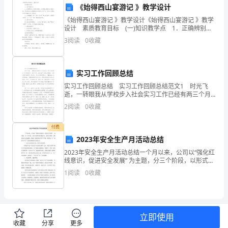
1.
上班时不能随便离开工作岗位。
《始得西山宴游记 》教学设计
于
《始得西山宴游记 》教学设计《始得西山宴游记 》教学
2.
上班时不能与亲朋好友闲聊。
本
设计 素质教育目标 (一)知识教学点 1．正确辨别文
中的难词难句，始得西山宴游记 教案示例。用比较的方
3
阅读
0
收藏
3.
员工不允许坐在货物上。
职
式理解部分实词的古今异义，用文白对
工
4.
实习工作回顾总结
作
理。】
实习工作回顾总结 实习工作回顾总结范文1 时光飞
逝，一转眼我从学校步入社会实习工作已经有两三个月
应
5.
上半时上厕所不能超过____分钟。
的时间了，在工作中，我本着严以律己的思想，认真对
2
阅读
0
收藏
待和做好每一项工作。与工作相关的事上，不懂则虚心
勤
6.
上班时不允许睡觉。
向
付费
恳、
7.
2023年安全生产月活动总结
努
2023年安全生产月活动总结一个月以来，公司以“强化红
六、售货员的职责
线意识，促进安全发展” 为主题，分三个阶段，以形式多
力、
样的宣教活动，面向全体职 工推动安全文化建设，营造
1.
负责商品的缺货
1
阅读
0
收藏
了良好的安全生产环境，现将公 司“安全生产月
负
2.
责。
3.
及时向经理反映快过期产品。
立即使用
3.
收藏
分享
更多
4.