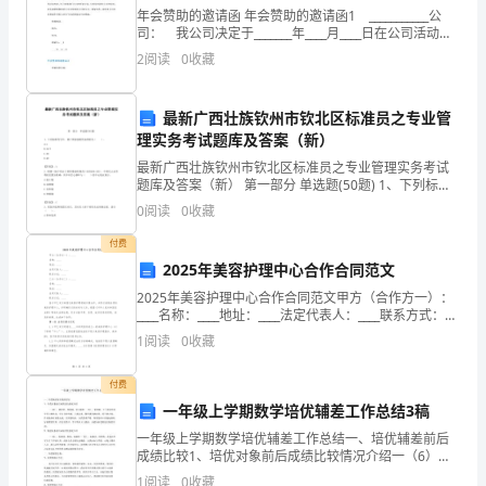
思
年会赞助的邀请函 年会赞助的邀请函1 ___________公
司： 我公司决定于_______年____月____日在公司活动中
想
心举办__X年公司年会，该年会由我公司策划主办，主要
2
阅读
0
收藏
包括开放式座谈和
道
最新广西壮族钦州市钦北区标准员之专业管
德
理实务考试题库及答案（新）
素
最新广西壮族钦州市钦北区标准员之专业管理实务考试
题库及答案（新） 第一部分 单选题(50题) 1、下列标准
质，
代号中，属于国家强制性标准的为（ ）。
0
阅读
0
收藏
A.GB.GB/TC.DBD.QB【答案】：
加
付费
2025年美容护理中心合作合同范文
入
2025年美容护理中心合作合同范文甲方（合作方一）：
伟
____名称：____地址：____法定代表人：____联系方式：
____乙方（合作方二）：____名称：____地址：____法定代
1
阅读
0
收藏
表人：____
大
付费
的
一年级上学期数学培优辅差工作总结3稿
中
一年级上学期数学培优辅差工作总结一、培优辅差前后
成绩比较1、培优对象前后成绩比较情况介绍一（6）：
国
谢俊贤、郑国威、曾小颖和一（5）：雷坤璇、王子诺这
1
阅读
0
收藏