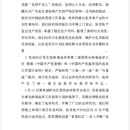
文
明
建
设
述
职
报
告
一、
加
强
理
论