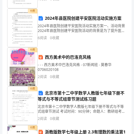
些同学学习极性高，学习目的明确，上课认真，数学课
共
兴趣
付费
产
2024年县医院创建平安医院活动实施方案
党
2024年县医院创建平安医院活动实施方案一、活动背景
2024年县医院创建平安医院活动的背景是为了提升医院
服务质量，构建安全和谐的医疗环境，推动医疗改革取
一
6
阅读
0
收藏
得实质性成果。通过创建平安医院，提升患者对医院的
年
付费
西方美术中的巴洛克风格
来，
- - - 西方美术中巴洛克风格 - 07新闻班 - 莫春华
我
0706020108
2
阅读
0
收藏
以
一
付费
北京市第十二中学数学人教版七年级下册不
等式与不等式组章节测试练习题
名
北京市第十二中学数学人教版七年级下册不等式与不等
共
式组章节测试 考试时间：90分钟；命题人：教研组考生
注意：1、本卷分第I卷（选择题）和第Ⅱ卷（非选择题）
2
阅读
0
收藏
产
两部分，满分100分，考试时间90分钟2、答卷前
付费
党
浙教版数学七年级上册 2.3有理数的乘法第1