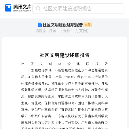
社
社区文明建设述职报告
区
社区文明建设述职报告
付费
文
2
阅读
收藏
（
来自
：
万文网
）
明
建
设
述
人
得
得
职
报
告