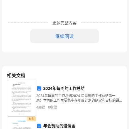
学
习，
不
更多完整内容
断
人
得
得
继续阅读
增
强
政
治
相关文档
理
2024年每周的工作总结
论
2024年每周的工作总结2024 年每周的工作总结第一
周：本周的工作主要集中在年度计划的制定和目标的设
水
定上。与团队成员开展了一系列的讨论，明确了我们在
4
阅读
0
收藏
新一年里所要达成的目标和关键结果。同时，制定了详
平
细
付费
和
年会赞助的邀请函