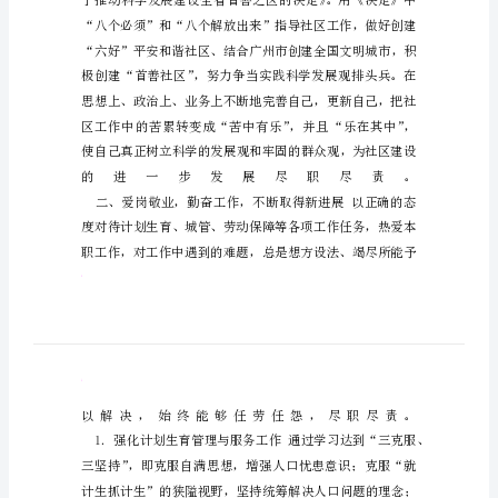
社
区
文
明
建
设
述
职
报
告
社
区