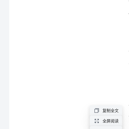
全
文
面。
化
建
设
安
全
科
普
复制全文
宣
全屏阅读
传