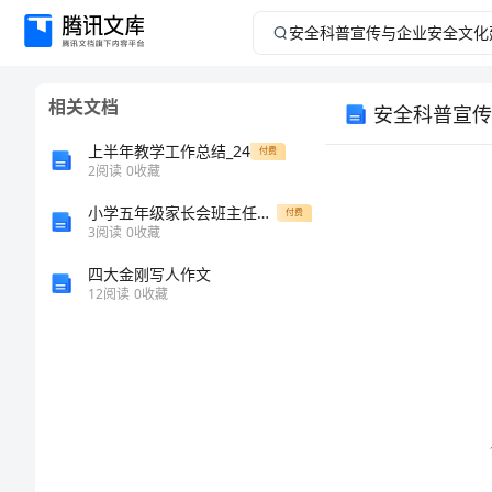
安
全
相关文档
安全科普宣传
科
上半年教学工作总结_24
付费
普
2
阅读
0
收藏
小学五年级家长会班主任发言稿41
宣
付费
3
阅读
0
收藏
传
四大金刚写人作文
12
阅读
0
收藏
与
企
业
安