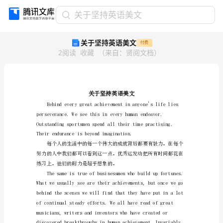
关
关于坚持英语美文
于
关于坚持英语美文
付费
坚
2
阅读
收藏
（
来自
：
贤阅文档
）
持
英
语
美
文
关
于