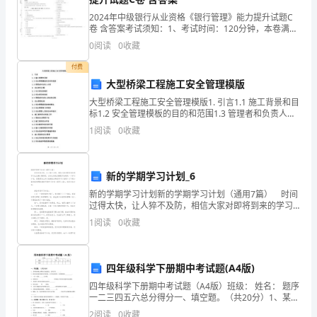
成
2024年中级银行从业资格《银行管理》能力提升试题C
就
卷 含答案考试须知：1、考试时间：120分钟，本卷满分
为100分。 2、请首先按要求在试卷的指定位置填写您的
背
0
阅读
0
收藏
姓名、准考证号等信息。 3、请仔细阅读各
后
付费
都
大型桥梁工程施工安全管理模版
要
大型桥梁工程施工安全管理模版1. 引言1.1 施工背景和目
有
标1.2 安全管理模板的目的和范围1.3 管理者和负责人介
绍2. 安全责任分配2.1 各方责任的确定2.2 安全责任的表
毅
1
阅读
0
收藏
述2.3 管理者和负责
力。
在
新的学期学习计划_6
每
个
新的学期学习计划新的学期学习计划（通用7篇） 时间
过得太快，让人猝不及防，相信大家对即将到来的学习
努
生活满心期待吧，此时此刻我们需要开始制定一个学习
1
阅读
0
收藏
力
计划。但是要怎么样才能避免自嗨型学习计划呢？以下
有毅力敲一百次门
是
的
人
四年级科学下册期中考试题(A4版)
中
四年级科学下册期中考试题（A4版）班级： 姓名： 题序
我
一二三四五六总分得分一、填空题。（共20分）1、某种
食物滴上碘酒后变成蓝色，说明含有______
们
2
阅读
0
收藏