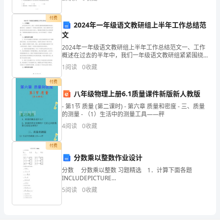
都
付费
可
2024年一年级语文教研组上半年工作总结范
以
文
看
2024年一年级语文教研组上半年工作总结范文一、工作
概述在过去的半年中，我们一年级语文教研组紧紧围绕
到
学校语文教学目标，全面推进了一年级语文教育改革。
1
阅读
0
收藏
这
我们以提高学生的语文素养和语言表达能力为核心，围
绕教
一
付费
点。
八年级物理上册6.1质量课件新版新人教版
优
- 第1节 质量 (第二课时) - 第六章 质量和密度 - 三、质量
的测量 - （1）生活中的测量工具——秤
秀
4
阅读
0
收藏
运
发
付费
动
分数乘以整数作业设计
把
分数 分数乘以整数 习题精选 1．计算下面各题
所
INCLUDEPICTURE
有
"http://218.89.132.2/xxpd/kczy/shang/sx/6/02
5
阅读
0
收藏
时
间