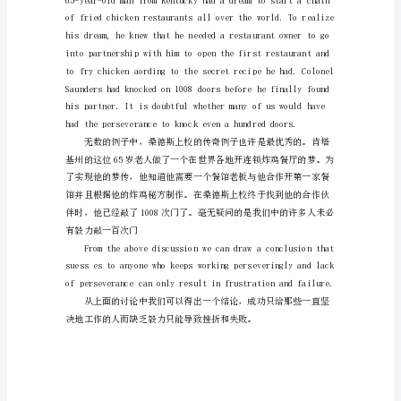
lies
perseverance.
We
see
fruitless.
this
in
every
h
关
于
坚
持
英
语
美