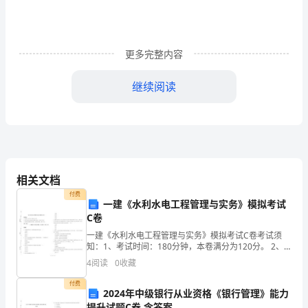
文
Behindeverygreatachievementinanyone'slifelies
perseverance.Weseethisineveryhumanendeavor.
Outstandingsportsmenspendalltheirtimepractising.
更多完整内容
Theirenduranceisbeyondimagination.
每
继续阅读
个
人
力也就变成徒劳的。
的
生
活
相关文档
中
付费
的
一建《水利水电工程管理与实务》模拟考试
每
C卷
一
一建《水利水电工程管理与实务》模拟考试C卷考试须
知：1、考试时间：180分钟，本卷满分为120分。 2、
个
请首先按要求在试卷的指定位置填写您的姓名、准考证
4
阅读
0
收藏
伟
号等信息。 3、请仔细阅读各种题目的回答要求，在
大
付费
2024年中级银行从业资格《银行管理》能力
的
提升试题C卷 含答案