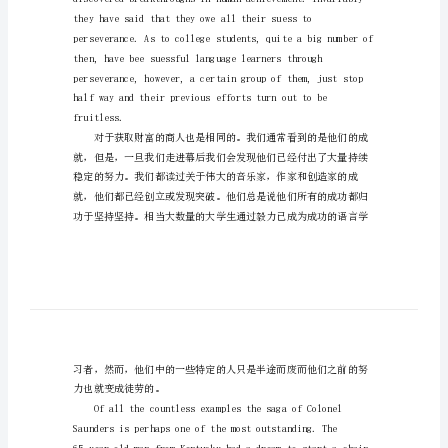
坚
持
英
语
美
练习上。他们的耐力是超乎想象的。
文
Behind
every
great
achievement
in
anyone's
life