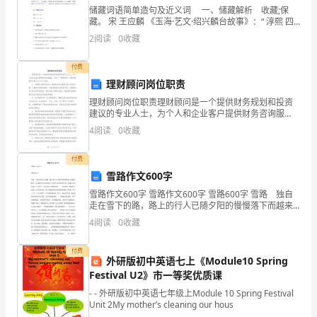
的
储藏词语简单造句及近义词 一、储藏解析 收藏;保
藏。 宋 王应麟 《玉海·艺文·绍兴麟台故事》：“ 淳熙 四
青
年秋， 陈騤 续为《馆阁録》十卷，记沿革、省舍、储
2
阅读
0
收藏
藏，修纂、撰述故实，官联、廪禄、职掌
春，
付费
一
理财顾问岗位职责
理财顾问岗位职责理财顾问是一个提供财务规划和投资
去
建议的专业人士，为个人和企业客户提供财务咨询服
务。作为一个理财顾问，其职责包括但不限于以下几个
4
阅读
0
收藏
不
方面：1. 了解客户需求和目标：理财顾问首先需要与客
户进行
返
付费
雪路作文600字
的
雪路作文600字 雪路作文600字 雪路600字 雪路 独自
走在雪下的路，路上的行人已随夕阳的慢慢落下而越来
梦，
越少，只有我沉浸在这雪海中，仍还有雪点徐徐的下
4
阅读
0
收藏
降，好像还在观赏着这一片景色，不着急投入大
所
付费
谓
外研版初中英语七上《Module10 Spring
Festival U2》市一等奖优质课
青
- - 外研版初中英语七年级上Module 10 Spring Festival
Unit 2My mother’s cleaning our hous
春，