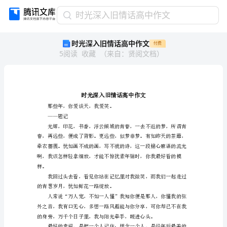
时
时光深入旧情话高中作文
光
时光深入旧情话高中作文
付费
深
5
阅读
收藏
（
来自
：
贤阅文档
）
入
旧
情
话
高
中
那些年，你爱谈天，我爱笑。
——题记
作