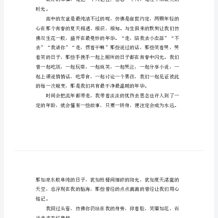
文
时
光
深
样。
入
旧
的青葱岁月，恍如鲜花一路绽放。
情
话
高
中
作
时光。
文