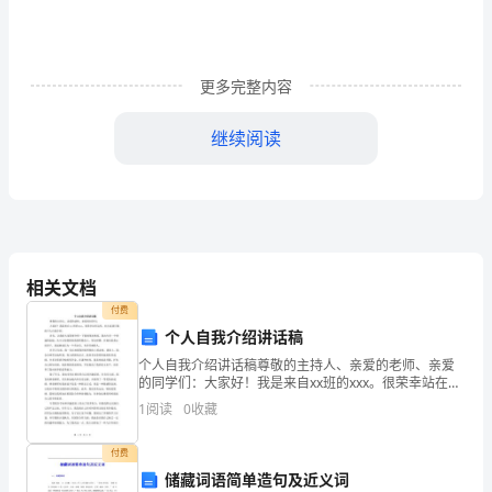
题
记
更多完整内容
光
继续阅读
辉，
印
花，
铭记。
书
相关文档
香，
付费
说未来美好梦想。
个人自我介绍讲话稿
浮
个人自我介绍讲话稿尊敬的主持人、亲爱的老师、亲爱
的同学们：大家好！我是来自xx班的xxx。很荣幸站在这
云
里，向大家进行我的个人自我介绍。首先，让我给大家
1
阅读
0
收藏
简要介绍一下我的基本情况。我出生在一个普通的家
倾
庭，
彼此永生思念。
付费
城
储藏词语简单造句及近义词
——后记