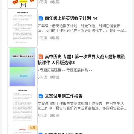
3
阅读
0
收藏
再
远
四年级上册英语教学计划_14
四年级上册英语教学计划 时光飞逝，时间在慢慢推
些，
演，我们的工作同时也在不断更新迭代中，让我们一起
来学习写计划吧。计划怎么写才能发挥它最大的作用
便
1
阅读
0
收藏
呢？下面是小编为大家整理的四年级上册英语教学计
划，仅供参考
成
高中历史 专题1 第一次世界大战专题拓展链
了
接课件 人民版选修3
背
- 专题拓展链接 - - 专题拓展体系 - -
5
阅读
0
收藏
影。
更
文案试用期工作报告
远
文案试用期工作报告文案试用期工作报告 在日常生活
和工作中，报告与我们的生活紧密相连，多数报告都是
些，
在事情做完或发生后撰写的。你所见过的报告是什么样
3
阅读
0
收藏
的呢？下面是小编为大家收集的文案试用期工作报告，
似
欢迎
付费
梦