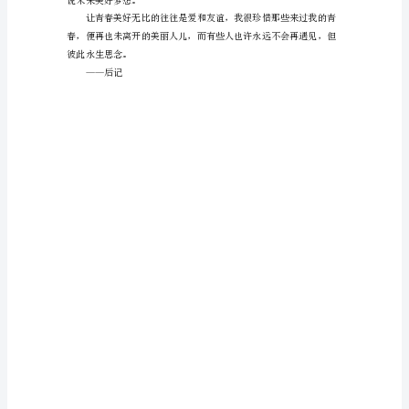
那
些
年，
你
爱
谈
天，
我
爱
笑。
——