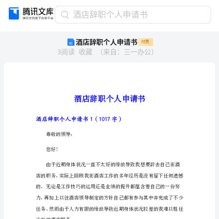
酒
酒店辞职个人申请书
店
酒店辞职个人申请书
付费
辞
3
阅读
收藏
（
来自
：
三一办公
）
职
个
人
申
请
书
酒