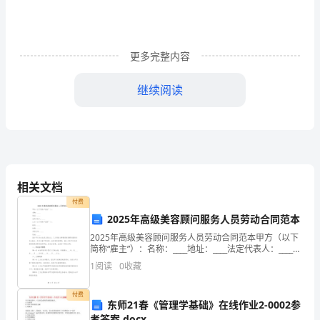
由
于
更多完整内容
近
继续阅读
期
身
体
状
相关文档
况
付费
一
2025年高级美容顾问服务人员劳动合同范本
2025年高级美容顾问服务人员劳动合同范本甲方（以下
直
简称“雇主”）：名称：____地址：____法定代表人：____乙
方（以下简称“雇员”）：姓名：____性别：____身份证
1
阅读
0
收藏
不
号：____住址：___
太
付费
东师21春《管理学基础》在线作业2-0002参
考答案.docx