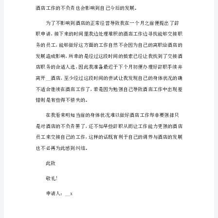
人
申
请
书
1（1017
字）
尊
敬
的
领
导：
您
好!