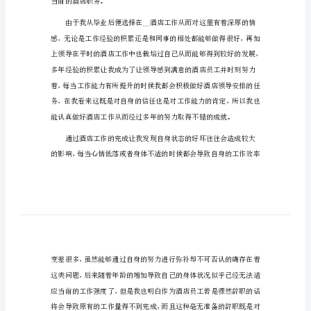
酒店辞职个
店
辞
尊敬的领导：
职
您好!
个
人
申
请
书
酒
店
辞
当前的酒店职务。
职
个