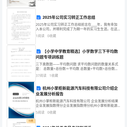
在
此致
酒
2025年公司实习转正工作总结
店
敬礼!
2025年公司实习转正工作总结前言在____年，我有幸加
入本公司，并顺利完成了为期一年的实习生生涯。在这
的
段时间里，我通过参与各项实习任务，不仅获得了丰富
1
阅读
0
收藏
申请人：__x
的专业知识和技能，还锻炼了团队协作与问题解决的能
职
务，
【小学中学教育精选】小学数学三下平均数
问题专项训练题
实
三下奥数题——平均数问题 求平均数问题的数量关系式
是： 总数量÷总份数＝平均数 总数量÷平均数=总份数总
际
数=平均数×份数 练习一： 1、用4个同样的杯子，水面的
37
阅读
1
收藏
高度分别是8厘米、5厘米、
上
杭州小掌柜新能源汽车科技有限公司介绍企
回
业发展分析报告
顾
杭州小掌柜新能源汽车科技有限公司 企业发展分析结果
企业发展指数得分企业发展指数得分杭州小掌柜新能源
汽车科技有限公司综合得分说明：企业发展指数根据企
我
5
阅读
0
收藏
业规模、企业创新、企业风险、企业活力四个维度对企
业发
在
付费