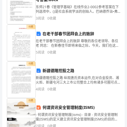
好
东师21春《管理学基础》在线作业2-0002参考答案在下
的
列选项中，()是社会系统学派的创始人。巴纳德乔治•弗
雷德里克森柯林斯综摄法又称()、隐喻法、分合法，是由
3
阅读
0
收藏
缘
美国麻省理工大学教授W・J •戈登(W
付费
故
在老干部春节团拜会上的致辞
导
在老干部春节团拜会上的致辞 尊敬的各位老领导、各位
老 同志： 在新春佳节即将来临之际，今天，我们在这里
致
欢聚一堂，共享新禧。首先，我谨代表镇党委、镇政
5
阅读
0
收藏
府、镇农工商总公司、镇人大领导
我
付费
错则是有些得不偿失的。
想
新疆德隆控股之路
新疆德隆控股之路 纵观唐氏资本运作,在对合金投资、湘
要
火炬、新疆屯河三大上市公司整合上均有诸多可圈可点
之处。相比之下,对新疆屯河的重组整合更能显示唐氏资
辞
4
阅读
0
收藏
本运作的功力。 对新疆屯河的整合,唐氏设计了一个三
去
付费
何谓资讯安全管理制度(ISMS)
自
- 何谓资讯安全管理制度(isms) - 目录 - 资讯安全管理制
也不必再为此感到纠结。
己
度(ISMS)的定义建立资讯安全管理制度(ISMS)的目的资
讯安全管理制度(ISM
7
阅读
0
收藏