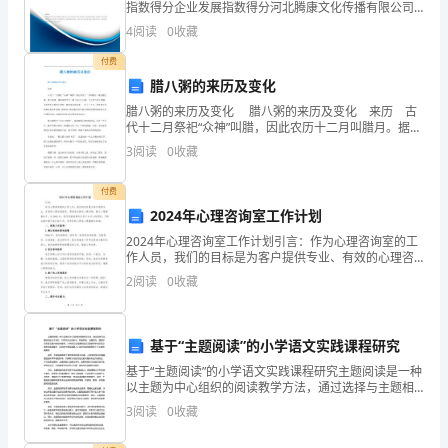
指数得分企业发展指数得分河北腾康文化传播有限公司
指
综合得分说明：企业发展指数根据企业规模、企业创
4
阅读
0
收藏
新、企业风险、企业活力四个维度对企业发展情况进行
导，
评价。
付费
腊八粥的来历及变化
紧
腊八粥的来历及变化 腊八粥的来历及变化 来历 古
紧
代十二月祭祀“众神”叫腊，因此农历十二月叫腊月。据史
籍记载，腊八是儒、佛两家的节日。据《礼记》记载，
3
阅读
0
收藏
围
天子有八位大腊神，从伊耆氏开始实行腊祭。腊的
绕
付费
2024年心理咨询室工作计划
中
2024年心理咨询室工作计划引言：作为心理咨询室的工
作人员，我们的目标是为客户提供专业、有效的心理咨
央
询服务，帮助他们解决心理问题，提升心理健康水平。
2
阅读
0
收藏
在2024年，我们将继续秉承以客户为中心的原则，不断
决
策
基于“主题阅读”的小学语文实践课程研究
部
基于“主题阅读”的小学语文实践课程研究主题阅读是一种
以主题为中心组织的阅读教学方法，通过选择与主题相
署
关的文本材料，引导学生主动参与、积极思考、主题探
3
阅读
0
收藏
究，提高学生的语文能力和综合素养。小学语文实践课
程应
和