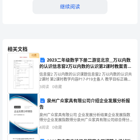
的
继续阅读
发
展
历
程
相关文档
中
付费
2023二年级数学下册二游览北京__万以内数
的认识信息窗2万以内数的认识第2课时教案青岛
的
版六三制
信息窗2 万以内数的认识课题信息窗2 万以内数的认识共
关
2课时 第2课时教学内容P17-P19主备人 教学目标正确读
写万以内的数。课型练习重点难点万以内数的读写。个
3
阅读
0
收藏
键
人实施情况教学过程一、前置复习：
一
泉州广众家具有限公司介绍企业发展分析报
告
年。
泉州广众家具有限公司 企业发展分析结果企业发展指数
得分企业发展指数得分泉州广众家具有限公司综合得分
在
说明：企业发展指数根据企业规模、企业创新、企业风
4
阅读
0
收藏
险、企业活力四个维度对企业发展情况进行评价。该企
这
业的