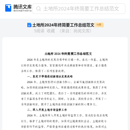
土
土地所2024年终简要工作总结范文
地
土地所2024年终简要工作总结范文
付费
所
5
阅读
收藏
（
来自
：
尚阅文库
）
2024
年
终
简
要
工
作