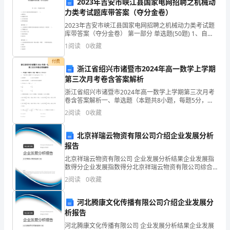
2023年吉安市峡江县国家电网招聘之机械动
一
力类考试题库带答案（夺分金卷）
年
违纪违法行为的查处和惩处。
2023年吉安市峡江县国家电网招聘之机械动力类考试题
库带答案（夺分金卷） 第一部分 单选题(50题) 1、自行
里，
车飞轮的内部结构是属于( )。A.链传动B.超越离合器C.安
1
阅读
0
收藏
全离合器D.弹性联轴
土
付费
浙江省绍兴市诸暨市2024年高一数学上学期
地
第三次月考卷含答案解析
浙江省绍兴市诸暨市2024年高一数学上学期第三次月考
所
卷含答案解析一、单选题（本题共8小题，每题5分，共
40分）1、 “角为第二象限角”是“”的（ ）A.充要条件 B.充
2
阅读
0
收藏
以
分不必要条件C.必要不充分
科
北京祥瑞云物资有限公司介绍企业发展分析
贡献。
报告
学
北京祥瑞云物资有限公司 企业发展分析结果企业发展指
数得分企业发展指数得分北京祥瑞云物资有限公司综合
发
得分说明：企业发展指数根据企业规模、企业创新、企
2
阅读
0
收藏
业风险、企业活力四个维度对企业发展情况进行评价。
展
该企
河北腾康文化传播有限公司介绍企业发展分
观
析报告
为
河北腾康文化传播有限公司 企业发展分析结果企业发展