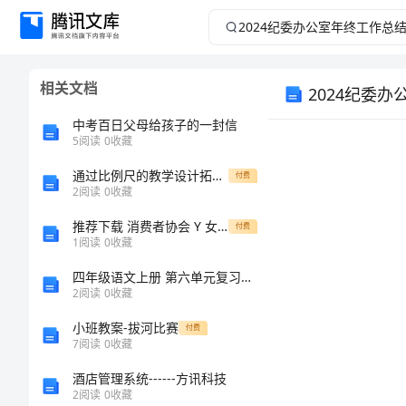
2024
纪
相关文档
2024纪委
委
中考百日父母给孩子的一封信
办
5
阅读
0
收藏
公
通过比例尺的教学设计拓展学生思维
付费
2
阅读
0
收藏
室
推荐下载 消费者协会 Y 女婿
付费
1
阅读
0
收藏
年
四年级语文上册 第六单元复习题（无答案） 北师大版 试题
2
阅读
0
收藏
终
小班教案-拔河比赛
付费
工
7
阅读
0
收藏
作总结。
酒店管理系统------方讯科技
作
2
阅读
0
收藏