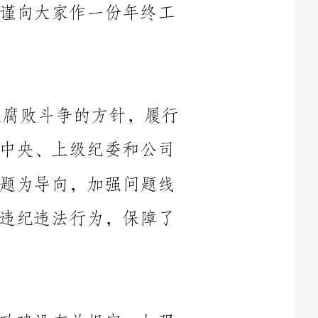
2024年，我们秉持党风廉政建设和反腐败斗争的方针，履行
了党纪国法赋予的职责，认真贯彻落实党中央、上级纪委和公司
纪委的决策部署。我们在工作中坚持以问题为导向，加强问题线
索的收集、核查和处置，严肃查处了一批违纪违法行为，保障了
我们在全年工作中，严格执行党风廉政建设有关规定，加强
了对党员干部的纪律监督和教育管理。坚持“纪律不松口、揪出
一个教育一片”原则，对违纪问题进行严肃批评教育，起到了警