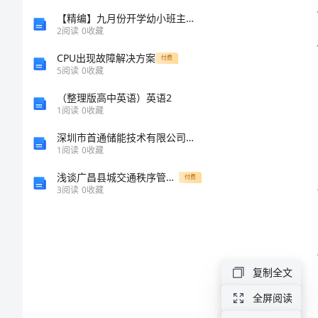
总
【精编】九月份开学幼小班主任工作参考计划
2
阅读
0
收藏
结
CPU出现故障解决方案
付费
5
阅读
0
收藏
2024
（整理版高中英语）英语2
纪
1
阅读
0
收藏
委
深圳市首通储能技术有限公司介绍企业发展分析报告
1
阅读
0
收藏
办
浅谈广昌县城交通秩序管理中存在的问题与管理对策
公
付费
3
阅读
0
收藏
室
年
终
复制全文
工
全屏阅读
作