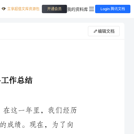
立享超值文库资源包
我的资料库
开通会员
Login 腾讯文档
编辑文档
时间匆匆，转眼间2024年即将结束。在这一年里，我们经历
了许多挑战和考验，也取得了一系列重要的成绩。现在，为了向
领导和同事们汇报我们办公室的工作，我谨向大家作一份年终工