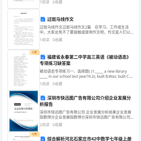
7
阅读
0
收藏
七章第二节第一课时的内容。包括：原例题，抗命题的
心
看法及互
素
过斑马线作文
养。
过斑马线作文过斑马线作文2篇 在学习、工作或生活
中，大家总免不了要接触或使用作文吧，作文是人们以
书面形式表情达意的言语活动。那么，怎么去写作文
信
1
阅读
0
收藏
呢？下面是小编为大家收集的过斑马线作文，欢迎阅读
与收
息
付费
福建省永春第二中学高三英语《被动语态》
技
专项练习缺答案
术
被动语态专项练习一、选择题( )1._____ a new library
_____ in our school last year?A.Is; built B.Was; bulit C.
Does
的
1
阅读
0
收藏
学
深圳市快迅图广告有限公司介绍企业发展分
析报告
科
深圳市快迅图广告有限公司 企业发展分析结果企业发展
核
指数得分企业发展指数得分深圳市快迅图广告有限公司
综合得分说明：企业发展指数根据企业规模、企业创
2
阅读
0
收藏
心
新、企业风险、企业活力四个维度对企业发展情况进行
评价。
付费
素
综合解析河北石家庄市42中数学七年级上册