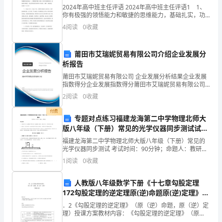
4
体
2024年高中班主任评语 2024年高中班主任评语1 1、
你有极强的领悟能力和敏捷的思维能力，基础扎实，功
到
底深厚，勤奋好学，成绩优秀;工作认真负责尽心尽力，
4
阅读
0
收藏
有口皆碑;生活严谨朴实自强自律，堪称楷模;
各
莆田市艾瑞妮贸易有限公司介绍企业发展分
个
析报告
学
莆田市艾瑞妮贸易有限公司 企业发展分析结果企业发展
指数得分企业发展指数得分莆田市艾瑞妮贸易有限公司
科，
综合得分说明：企业发展指数根据企业规模、企业创
2
阅读
0
收藏
新、企业风险、企业活力四个维度对企业发展情况进行
又
评价。
付费
专题对点练习福建龙海第二中学物理北师大
细
版八年级（下册）常见的光学仪器同步测试试题
（含答案解析版）
福建龙海第二中学物理北师大版八年级（下册）常见的
化
光学仪器同步测试 考试时间：90分钟；命题人：教研组
考生注意：1、本卷分第I卷（选择题）和第Ⅱ卷（非选择
为
1
阅读
0
收藏
题）两部分，满分100分，考试时间90分钟2、答
学
人教版八年级数学下册《十七章勾股定理
172勾股定理的逆定理原(逆)命题原(逆)定理》教
科
案21
．2《勾股定理的逆定理》（原（逆）命题，原（逆）定
核
理）授课方案教材内容：《勾股定理的逆定理》（原
（逆）命题，原（逆）定理）是人教版八年级下册第十