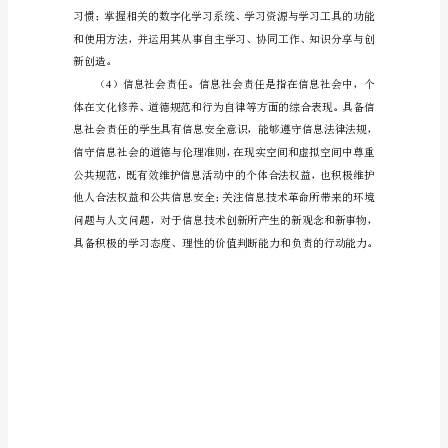
轮
课
改
2
将
我
国
基
础
教
育
的其他问题解决之中。
的
总
目