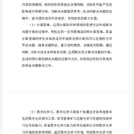
信
息
技
术
学
展需要的必备品格和关键能力。
科
核
1
心
素
养
新
一