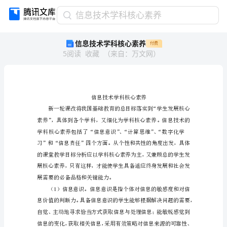
信
信息技术学科核心素养
息
信息技术学科核心素养
付费
技
5
阅读
收藏
（
来自
：
万文网
）
术
学
科
核
心
素
养