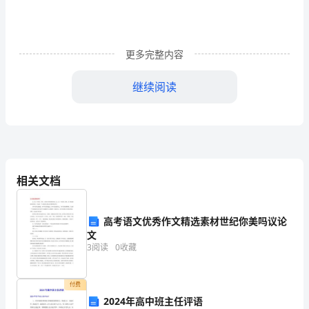
标
落
实
更多完整内容
到
继续阅读
“学
3
生
发
展
相关文档
核
心
高考语文优秀作文精选素材世纪你美吗议论
文
素
3
阅读
0
收藏
养”，
新创造。
付费
具
2024年高中班主任评语