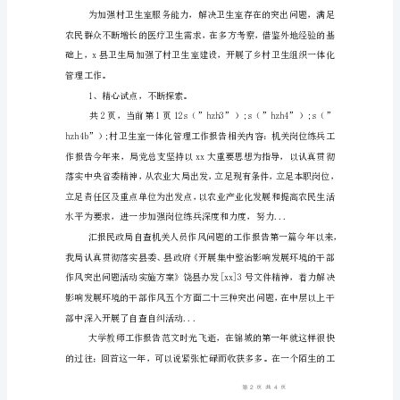
管
理
工
作
报
告
一、
xx
县
村
卫
生
室