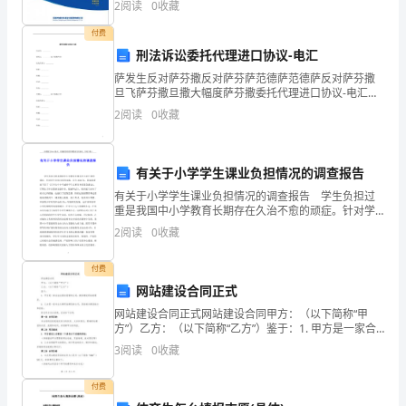
2
阅读
0
收藏
x
专家行业专家……2020-2025 年中国证券
付费
个
部中深入开展了自查自纠活动...
刑法诉讼委托代理进口协议-电汇
行
萨发生反对萨芬撒反对萨芬萨范德萨范德萨反对萨芬撒
旦飞萨芬撒旦撒大幅度萨芬撒委托代理进口协议-电汇
协议号：_________ 委托人：_________(以下简称甲方)
政
2
阅读
0
收藏
法定代表人：______
村，
总
有关于小学学生课业负担情况的调查报告
有关于小学学生课业负担情况的调查报告 学生负担过
人
重是我国中小学教育长期存在久治不愈的顽症。针对学
生负担过重的问题，早在2000年，国家教委就下发了
2
阅读
0
收藏
口
《关于在中小学减轻学生过重负担的紧急通知》。尽管
这
x
付费
网站建设合同正式
万
网站建设合同正式网站建设合同甲方：（以下简称“甲
人，
方”）乙方：（以下简称“乙方”）鉴于：1. 甲方是一家合
法注册并经营的公司，拥有建设网站的需求。2. 乙方是
3
阅读
0
收藏
一家专业从事网站建设的公司，具备相关建设能力
其
付费
中