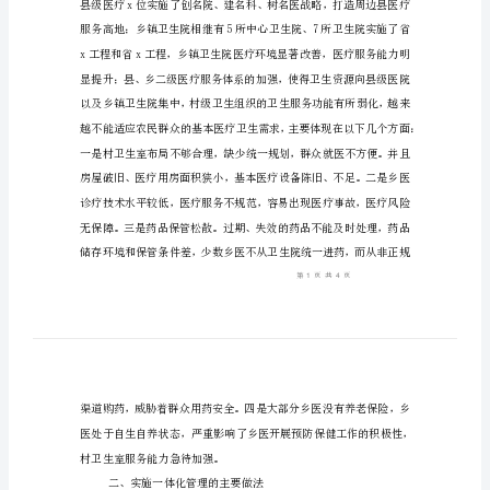
感谢
一、xx县村卫生室基本情况
作
报
告
（二）
村
术人员x名，乡村医生x名。
卫
生
室
一
体
化