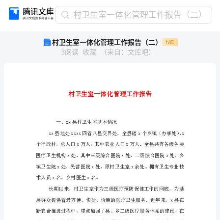
村
村卫生室一体化管理工作报告（二）
卫
村卫生室一体化管理工作报告（二）
付费
生
3
阅读
收藏
（
来自
：
文库吧
）
室
一
体
化
管
理
工