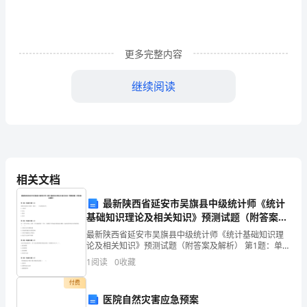
基
本
更多完整内容
情
况
继续阅读
xx
县
地
村卫生室服务能力急待加强。
处
相关文档
xxxx
二、实施一体化管理的主要做法
最新陕西省延安市吴旗县中级统计师《统计
基础知识理论及相关知识》预测试题（附答案及
四
解析）
最新陕西省延安市吴旗县中级统计师《统计基础知识理
省
论及相关知识》预测试题（附答案及解析） 第1题：单选
题(本题1分)我国企业的会计核算一般以( )为记账本位
1
阅读
0
收藏
八
币。A.人民币 B.美元C.纸币 D.货
付费
县
医院自然灾害应急预案