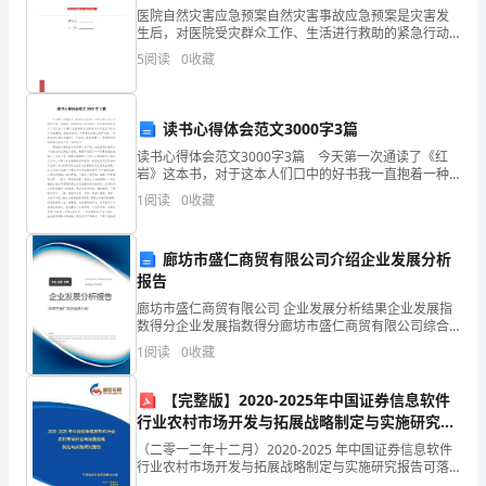
感谢
管理工作。
交
医院自然灾害应急预案自然灾害事故应急预案是灾害发
生后，对医院受灾群众工作、生活进行救助的紧急行动
界
方案。本预案适用于洪灾、旱灾、地震、火灾、冰雹、
1、精心试点，不断探索。
5
阅读
0
收藏
雷击及暴雪等因素造成医院建筑倒塌、淹没、群众伤
害、道路阻
处，
全
读书心得体会范文3000字3篇
读书心得体会范文3000字3篇 今天第一次通读了《红
县
岩》这本书，对于这本人们口中的好书我一直抱着一种
敬畏的心态来面对，而没想到的是参与了这次征文比赛
1
阅读
0
收藏
辖
以后能够有机会捧着这本红色皮子的书页页地翻阅，细
细
x
廊坊市盛仁商贸有限公司介绍企业发展分析
个
报告
廊坊市盛仁商贸有限公司 企业发展分析结果企业发展指
乡
数得分企业发展指数得分廊坊市盛仁商贸有限公司综合
得分说明：企业发展指数根据企业规模、企业创新、企
镇
1
阅读
0
收藏
业风险、企业活力四个维度对企业发展情况进行评价。
该企
（办
【完整版】2020-2025年中国证券信息软件
行业农村市场开发与拓展战略制定与实施研究报
事
告
（二零一二年十二月）2020-2025 年中国证券信息软件
处），
行业农村市场开发与拓展战略制定与实施研究报告可落
地执行的实战解决方案让每个人都能成为战略专家管理