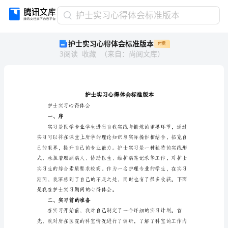
护
护士实习心得体会标准版本
士
护士实习心得体会标准版本
付费
实
3
阅读
收藏
（
来自
：
尚阅文库
）
习
心
得
体
会
标
护士实习心得体会
准
一、序