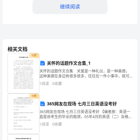
继续阅读
习
是
医
学
相关文档
专
付费
业
关怀的话题作文合集_1
关怀的话题作文合集 关爱是一种礼仪，是一种美德，
学
这种美德在身边有很多很多，往往在一件小事中，就可
心和温暖。
以发现关爱二字。比如说在车上让座，人与人之间的关
1
阅读
0
收藏
生
心便被体现出来了。在我的记忆中，有一件事是我无法
2.务实的工作态度
忘记的
进
付费
365网友在现场 七月三日英语没考好
行
365网友在现场 七月三日英语没考好 【编者按：英语一
直是自考生的毕业的瓶颈，05年4月的英语（二）及格率
自
不足10％，365社区的网友普遍反映英语是越来越难
1
阅读
0
收藏
了。看到365社区新闻版的网友在讨论7月英语
我