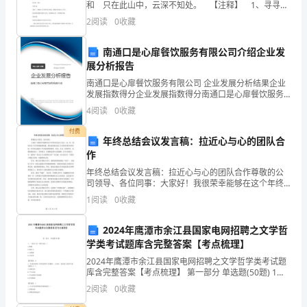
习
和 只在此山中，云深不知处。 【注释】 1、寻寻
4.人文关怀
访。 隐者隐士，隐居在山林中的人。 古代指不肯做
2
阅读
0
收藏
可
官而隐居在山野之间的人。 一般指的是贤士。
以
南通口是心扉餐饮服务有限公司介绍企业发
展分析报告
将
南通口是心扉餐饮服务有限公司 企业发展分析结果企业
发展指数得分企业发展指数得分南通口是心扉餐饮服务
在
有限公司综合得分说明：企业发展指数根据企业规模、
4
阅读
0
收藏
企业创新、企业风险、企业活力四个维度对企业发展情
课
况进
付费
年终总结会议发言稿：拉近心与心的团队合
堂
作
上
年终总结会议发言稿：拉近心与心的团队合作尊敬的公
司领导、各位同事：大家好！我很荣幸能够在这个年终
所
总结会议上发言。这一年，我们经历了许多的挑战和机
1
阅读
0
收藏
遇，我们成功地完成了公司的各项任务和目标，但同时
也遇到了
学
2024年鹰潭市余江县国家电网招聘之文学哲
的
学类考试题库含完整答案【考点梳理】
2024年鹰潭市余江县国家电网招聘之文学哲学类考试题
理
库含完整答案【考点梳理】 第一部分 单选题(50题) 1、
“永州八记”的作者是（）A.韩愈B.柳宗元C.刘禹锡D.白居
2
阅读
0
收藏
论
易【答案】：B2、处理好