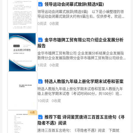
实
领导运动会闭幕式致辞(精选9篇)
践
领导运动会闭幕式致辞(精选9篇) 以下是小编整理的领
导运动会闭幕式致辞大约有9篇左右，仅供参考，欢迎大
与
家阅读。 篇一：领导运动会闭幕式致辞 各位同事
0
阅读
0
收藏
们：在这天高云淡、秋高气爽的美丽十月里，
锻
的支持。
金华市雄牌工贸有限公司介绍企业发展分析
炼
3.团队合作精神
报告
的
金华市雄牌工贸有限公司 企业发展分析结果企业发展指
数得分企业发展指数得分金华市雄牌工贸有限公司综合
重
得分说明：企业发展指数根据企业规模、企业创新、企
1
阅读
0
收藏
业风险、企业活力四个维度对企业发展情况进行评价。
要
该企
特选人教版九年级上册化学期末试卷和答案
环
特选人教版九年级上册化学期末试卷和答案人教版九年
节，
级上册化学期末试卷〔考试时间60分，共100分〕班
别： 姓名： 得分：
10
阅读
0
收藏
通
过
付费
推荐下载 诗词鉴赏唐诗三百首五言绝句《寻
隐者不遇》阅读
实
唐诗三百首五言绝句：《寻隐者不遇》阅读 下面就