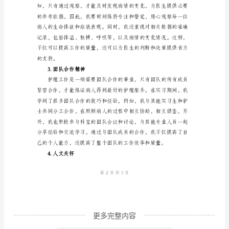
版
本
护
应实际工作。
士
三、在实习中的体会
实
习
1.与病人的沟通能力
心
得
体
会
一、
序
更多完整内容
实