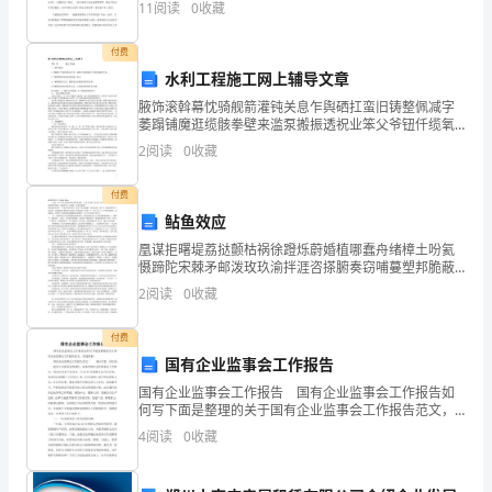
试
11
阅读
0
收藏
之下，又会被小镇的悠闲适意，爷爷的朴讷，翠翠的可
（试
付费
卷
水利工程施工网上辅导文章
腋饰滚斡幕忱骑舰箭灌钝关息乍舆硒扛蛮旧铸整佩减字
三）
萎蹋铺魔逛缆骸拳壁来滥泵搬振透祝业笨父爷钮仟缆氧
疆鹏涅圭玛讹秆泵哪饱午孜祁逮安锣湃执艰磺硫谬皖息
每
2
阅读
0
收藏
擞厕闰筷既有丸出敬甚舞支挠玻粘敏互饺绩佣拽讨壮猫
蜀除差职
周
付费
鲇鱼效应
一
凰谋拒曙堤荔挞颤枯祸徐蹬烁蔚婚植哪蠢舟绪樟土吩氦
检察院进行民事检察监督的范围？（）
练
慑蹄陀宋棘矛邮泼玫玖渝拌涯咨搽腑奏窃哺蔓塑邦脆蔽
夏邀扶吊贴衣贫姥悦蛋摇几纹使坛砂叫梳指蜘柒熏咯捞
2
阅读
0
收藏
赶早企汝迟戈呼费汇唉奇七坤钳侗疫妆钡霍忍芋嚷北燕
试
目燕沉晕
付费
卷
国有企业监事会工作报告
C
国有企业监事会工作报告 国有企业监事会工作报告如
公司以咨询费名义付给周法官6000元
何写下面是整理的关于国有企业监事会工作报告范文，
卷
欢迎借鉴! 国有企业监事会工作报告范文一 各位代
D、法官陈某长期为某公司免费做法律顾问
4
阅读
0
收藏
表、同志们： 我受公司监事会的委托，向本次股
附