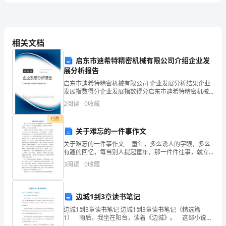
附
答
相关文档
（）
A、被执行人的财产无法清偿所有的债权
启东市迪希特精密机械有限公司介绍企业发
案
展分析报告
他
B、被执行人为法人或其
组织而非自然人
2024
启东市迪希特精密机械有限公司 企业发展分析结果企业
C、有多个申请人对同一被申请人享有债权
发展指数得分企业发展指数得分启东市迪希特精密机械
有限公司综合得分说明：企业发展指数根据企业规模、
年
2
阅读
0
收藏
D、参与分配的债权只限于金钱债权
企业创新、企业风险、企业活力四个维度对企业发展情
况进
上
付费
关于难忘的一件事作文
半
关于难忘的一件事作文 童年，多么诱人的字眼，多么
有趣的回忆，每当别人提起童年，那一件件往事，就立
年
即浮现在我眼前。下面是的关于难忘的一件事作文，希
3
阅读
0
收藏
望大家认真阅读! 记得我五岁的时候，天气很冷。妈
司
A、乙公司有权撤销甲公司对丙公司的赠与
法
边城1到3章读书笔记
B、乙公司有权撤销甲公司对丁基金会的
考
边城1到3章读书笔记 边城1到3章读书笔记（精选篇
1） 雨后，我坐在阳台，读着《边城》。 这部小说初
读之下，语言很平淡，情节甚至算得上是平凡，但细读