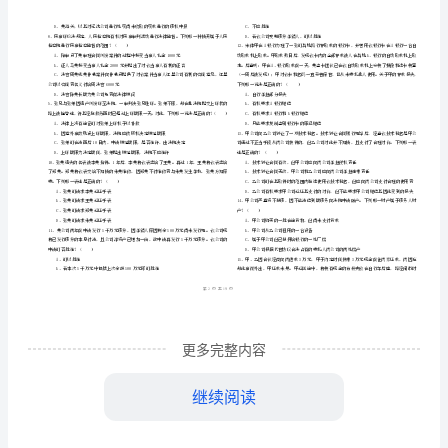
市
（
区）
卷
姓名
考
准
证号
三）
………
年上半年司法考试
试卷三）每周
练试卷
2024
（
一
C
密
……….………
每
…
考试须知
：
封
………………
周
1、考试时间：180分钟，本卷满分为150分。
…
线
………………
一
…
内
……..………
………
练
不
………………
单选题
本大题共
题
每题
分
共
一、
（
50
，
1
，
50
…….
试
准
………………
1、某市法院受理了中国人郭某与外国人珍妮的
答
…….
卷
更多完整内容
题
……………
C
继续阅读
卷
C、黄律师可以代为放弃诉讼请求