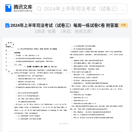
2024
2024年上半年司法考试（试卷三）每周一练试卷C卷 附答案
年
2024年上半年司法考试（试卷三）每周一练试卷C卷 附答案
付费
上
2
阅读
收藏
（
来自
：
尚阅文库
）
半
年
司
法
考
试
（试
省