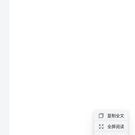
大
赛
活
动
总
结
的少一些。
校
园
模
复制全文
拟
全屏阅读
招