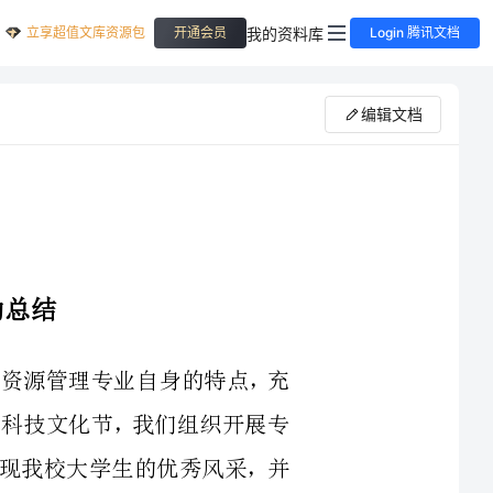
立享超值文库资源包
我的资料库
开通会员
Login 腾讯文档
编辑文档
合我系人力资源管理专业自身的特点，充
学校将举办的科技文化节，我们组织开展专
出新，从而体现我校大学生的优秀风采，并
中旬—年11月下旬举办了校园模拟招聘大
此次比赛面向全校学生，于10月23日晚在我校科技楼791教室拉下帷幕。