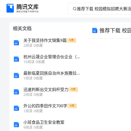
推
荐
相关文档
推荐下载 校
下
关于我坚持作文锦集9篇
付费
载
2
阅读
0
收藏
杭州云晟企业管理合伙企业（有限合伙）介绍企业发展分析报告
校
10
阅读
0
收藏
园
最新临夏回族自治州乡族撒拉族自治县消防设施操作员消防设备高级技能考试题库【新题速递】
1
阅读
0
收藏
模
迅速判断出交叉斜杆受力
付费
2
阅读
0
收藏
拟
外公的四季田作文700字
付费
招
1
阅读
0
收藏
小班食品卫生安全教案
聘
9
阅读
0
收藏