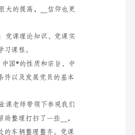
这次党课培训活动主要由以下内容组成：党课理论知识、党课实
党课理论课有：学习贯彻党的___精神、中国*的性质和宗旨、中
国*的纲领和党的纪律、中国*的作风和党员条件以及发展党员的基本
党课实践活动有两次，一次是在我们专业课老师带领下参观我们
专业楼—焊接楼中的一些先进的焊接装备并帮助整理打扫了一些__，
另一次是在组长的带领下将学校的一些停车处的车辆整理整齐。党课
专题片主要有复兴之路（中国近现代历史）、介绍建国后我党的一些
党课小组讨论主要围绕着三个话题讨论，即入党动机问题、科学
党课自主学习中，我们主要学习了党课培训时发放的入党培训教