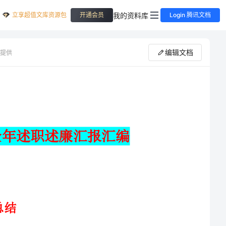
立享超值文库资源包
我的资料库
开通会员
Login 腾讯文档
编辑文档
提供
党校党课培训个人总结与党校全年述职述廉汇报汇编
通过在党校的学习，我的思想觉悟有了很大的提高，__信仰也更