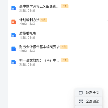
与
高中数学必修五5.备课资料3.3.2-简单线性规划问题教案课时训练练习教案课件
付费
3
阅读
0
收藏
党
计划编制方法
付费
2
阅读
0
收藏
校
质量委托书
1
阅读
0
收藏
全
财务会计报告基本编制要求
付费
年
1
阅读
0
收藏
初一语文教案：《马》中的描写手法与情感共鸣的艺术魅力
付费
述
5
阅读
0
收藏
职
述
复制全文
廉
全屏阅读