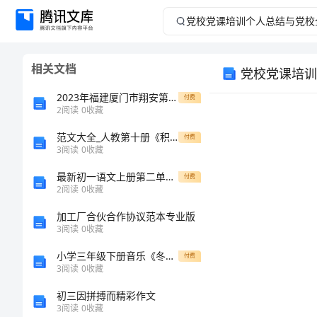
党
校
相关文档
党校党课培训
党
2023年福建厦门市翔安第一中学（区域命题）沪教版九年级下册溶解现象专项攻克试卷（附答案详解）
付费
课
2
阅读
0
收藏
范文大全_人教第十册《积累·运用八》
培
付费
3
阅读
0
收藏
训
最新初一语文上册第二单元检测试卷
付费
2
阅读
0
收藏
个
加工厂合伙合作协议范本专业版
3
阅读
0
收藏
人
小学三年级下册音乐《冬瓜和南瓜》教案——活泼生动的朗读教案
付费
总
3
阅读
0
收藏
初三因拼搏而精彩作文
结
3
阅读
0
收藏